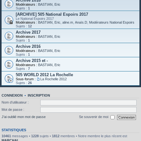
Archive 2018
Modérateurs :
BASTIAN
,
Eric
Sujets :
1
[ARCHIVE] 505 National Espoirs 2017
Le National Espoirs 2017
Modérateurs :
BASTIAN
,
Eric
,
aline.m
,
Anaïs.D
,
Modérateurs National Espoirs
Sujets :
12
Archive 2017
Modérateurs :
BASTIAN
,
Eric
Sujets :
1
Archive 2016
Modérateurs :
BASTIAN
,
Eric
Sujets :
1
Archive 2015 et -
Modérateurs :
BASTIAN
,
Eric
Sujets :
7
505 WORLD 2012 La Rochelle
Sous-forum :
La Rochelle 2012
Sujets :
26
CONNEXION
•
INSCRIPTION
Nom d’utilisateur :
Mot de passe :
J’ai oublié mon mot de passe
Se souvenir de moi
STATISTIQUES
10461
messages •
1228
sujets •
1812
membres • Notre membre le plus récent est
MARCHAL