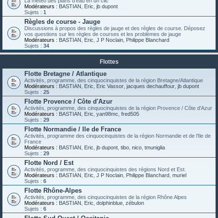
La météo des plans d'eau en un clic
Modérateurs :
BASTIAN
,
Eric
,
jb dupont
Sujets :
1
Règles de course - Jauge
Discussions à propos des règles de jauge et des règles de course. Déposez
vos questions sur les règles de courses et les problèmes de jauge
Modérateurs :
BASTIAN
,
Eric
,
J P Noclain
,
Philippe Blanchard
Sujets :
34
Flottes
Flotte Bretagne / Atlantique
Activités, programme, des cinquocinquistes de la région Bretagne/Atlantique
Modérateurs :
BASTIAN
,
Eric
,
Eric Vassor
,
jacques dechauffour
,
jb dupont
Sujets :
25
Flotte Provence / Côte d'Azur
Activités, programme, des cinquocinquistes de la région Provence / Côte d'Azur
Modérateurs :
BASTIAN
,
Eric
,
yan98mc
,
fred505
Sujets :
29
Flotte Normandie / Ile de France
Activités, programme des cinquocinquistes de la région Normandie et de l'Ile de
France
Modérateurs :
BASTIAN
,
Eric
,
jb dupont
,
tibo
,
nico
,
tmuniglia
Sujets :
29
Flotte Nord / Est
Activités, programme, des cinquocinquistes des régions Nord et Est.
Modérateurs :
BASTIAN
,
Eric
,
J P Noclain
,
Philippe Blanchard
,
muriel
Sujets :
6
Flotte Rhône-Alpes
Activités, programme, des cinquocinquistes de la région Rhône Alpes
Modérateurs :
BASTIAN
,
Eric
,
dolphinblue
,
zébulon
Sujets :
6