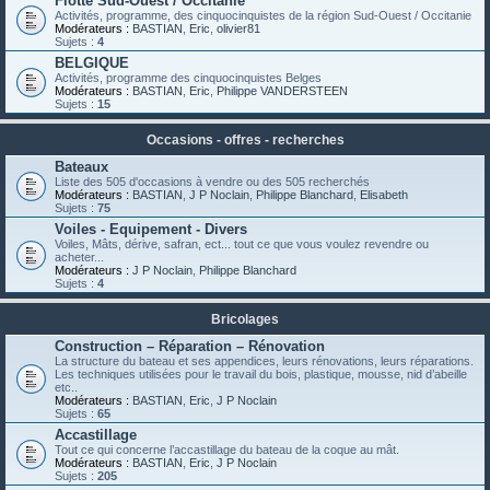
Flotte Sud-Ouest / Occitanie
Activités, programme, des cinquocinquistes de la région Sud-Ouest / Occitanie
Modérateurs :
BASTIAN
,
Eric
,
olivier81
Sujets :
4
BELGIQUE
Activités, programme des cinquocinquistes Belges
Modérateurs :
BASTIAN
,
Eric
,
Philippe VANDERSTEEN
Sujets :
15
Occasions - offres - recherches
Bateaux
Liste des 505 d'occasions à vendre ou des 505 recherchés
Modérateurs :
BASTIAN
,
J P Noclain
,
Philippe Blanchard
,
Elisabeth
Sujets :
75
Voiles - Equipement - Divers
Voiles, Mâts, dérive, safran, ect... tout ce que vous voulez revendre ou
acheter...
Modérateurs :
J P Noclain
,
Philippe Blanchard
Sujets :
4
Bricolages
Construction – Réparation – Rénovation
La structure du bateau et ses appendices, leurs rénovations, leurs réparations.
Les techniques utilisées pour le travail du bois, plastique, mousse, nid d’abeille
etc..
Modérateurs :
BASTIAN
,
Eric
,
J P Noclain
Sujets :
65
Accastillage
Tout ce qui concerne l’accastillage du bateau de la coque au mât.
Modérateurs :
BASTIAN
,
Eric
,
J P Noclain
Sujets :
205