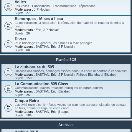
Voiles
Les voiles - Fabrications - Transformations - réparations
Modérateur :
J P Noclain
Sujets :
27
Remorques - Mises à l’eau
La construction, la réparation, la rénovation du matériel de route et de mise à
l’eau.
Modérateurs :
Eric
,
J P Noclain
Sujets :
26
Divers
Ici le bricolage en général, les astuces à faire partager.
Modérateurs :
BASTIAN
,
Eric
,
J P Noclain
Sujets :
60
Planète 5O5
Le club-house du 505
Discussions variées, échanges d'idées dans un cadre décontracté et convivial.
Modérateurs :
BASTIAN
,
Eric
,
J P Noclain
,
Philippe Blanchard
,
Elisabeth
Sujets :
159
La Communication 505 Class
Communications, salons, relations publiques et autres actions.
Modérateurs :
BASTIAN
,
Eric
,
Elisabeth
Sujets :
25
Cinquo-Retro
L'activité rétro c'est ici - Vous voulez un plan, une adresse, signaler un bateau
en bois, connaître l'age de votre canot...
Modérateurs :
BASTIAN
,
Eric
,
jf paget
Sujets :
184
Archives