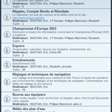
Le calendrier des régates 505
Modérateurs :
BASTIAN
,
Eric
,
Philippe Blanchard
,
Elisabeth
Sujets :
5
Régates, Compte Rendu et Résultats
Le calendrier, les avis de courses et la météo sont sur le site :
http://www.cinquo.org/site/
Modérateurs :
BASTIAN
,
Eric
,
J P Noclain
,
Philippe Blanchard
,
Elisabeth
Sujets :
1
Championnat d'Europe 2023
Retrouvez ici toutes les informations concernant le Championnat d'Europe 2023
à Quiberon
Modérateurs :
BASTIAN
,
Eric
,
J P Noclain
,
Philippe Blanchard
,
Elisabeth
Sujets :
5
Espoirs
Organisation, calendrier, bourse aux équipiers, entrainement, etc...
Modérateurs :
BASTIAN
,
Eric
,
David dM
Sujets :
2
Entraînements
Entraînements 505
Modérateurs :
BASTIAN
,
Eric
,
Elisabeth
,
ph.boite
Sujets :
20
Réglages et techniques de navigation
Les réglage et la technique pour maîtriser le 505. Posez ici toutes les questions
qui concernent les réglages et les techniques de navigation. Communiquez vos
tables de réglage et vos astuces.
Modérateurs :
BASTIAN
,
Eric
Sujets :
70
Bourse aux équipiers
Vous voulez équiper, vous recherchez un équipier, alors c'est ici qu'il faut poster
votre requête
Modérateurs :
BASTIAN
,
Eric
,
Philippe Blanchard
,
aline.m
Météo des plan d'eau