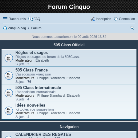
Forum Cinquo
Raccourcis
FAQ
Inscription
Connexion
cinquo.org
Forum
ec
Nous sommes actuellement le 09 août 2026 13:34
her
505 Class Officiel
ch
Règles et usages
Règles et usages du forum de la 505Class.
er
Modérateur :
Elisabeth
Sujets :
3
505 Class France
L'association Française
Modérateurs :
Philippe Blanchard
,
Elisabeth
Sujets :
76
505 Class Internationale
L'association internationale
Modérateurs :
Philippe Blanchard
,
Elisabeth
Sujets :
4
Idées nouvelles
Ici toutes vos suggestions.
Modérateurs :
Philippe Blanchard
,
Elisabeth
Sujets :
4
Navigation
CALENDRIER DES REGATES