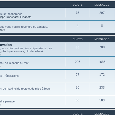
SUJETS
MESSAGES
75
297
es 505 recherchés
lippe Blanchard
,
Elisabeth
4
8
ce que vous voulez revendre ou acheter...
chard
SUJETS
MESSAGES
novation
65
780
 leurs rénovations, leurs réparations. Les
, plastique, mousse, nid d’abeille etc..
n
205
1686
teau de la coque au mât.
n
27
172
ns - réparations
26
233
on du matériel de route et de mise à l’eau.
60
583
aire partager.
n
SUJETS
MESSAGES