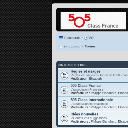
Raccourcis
FAQ
cinquo.org
Forum
505 CLASS OFFICIEL
Règles et usages
Règles et usages du forum de la 505Clas
Modérateur :
Elisabeth
505 Class France
L'association Française
Modérateurs :
Philippe Blanchard
,
Elisabe
505 Class Internationale
L'association internationale
Modérateurs :
Philippe Blanchard
,
Elisabe
Idées nouvelles
Ici toutes vos suggestions.
Modérateurs :
Philippe Blanchard
,
Elisabe