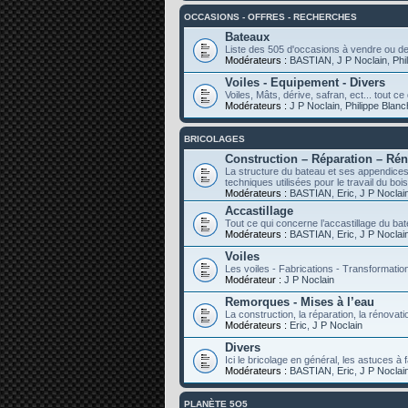
OCCASIONS - OFFRES - RECHERCHES
Bateaux
Liste des 505 d'occasions à vendre ou d
Modérateurs :
BASTIAN
,
J P Noclain
,
Phi
Voiles - Equipement - Divers
Voiles, Mâts, dérive, safran, ect... tout 
Modérateurs :
J P Noclain
,
Philippe Blan
BRICOLAGES
Construction – Réparation – Ré
La structure du bateau et ses appendices,
techniques utilisées pour le travail du bois
Modérateurs :
BASTIAN
,
Eric
,
J P Noclai
Accastillage
Tout ce qui concerne l’accastillage du ba
Modérateurs :
BASTIAN
,
Eric
,
J P Noclai
Voiles
Les voiles - Fabrications - Transformatio
Modérateur :
J P Noclain
Remorques - Mises à l’eau
La construction, la réparation, la rénovati
Modérateurs :
Eric
,
J P Noclain
Divers
Ici le bricolage en général, les astuces à f
Modérateurs :
BASTIAN
,
Eric
,
J P Noclai
PLANÈTE 5O5