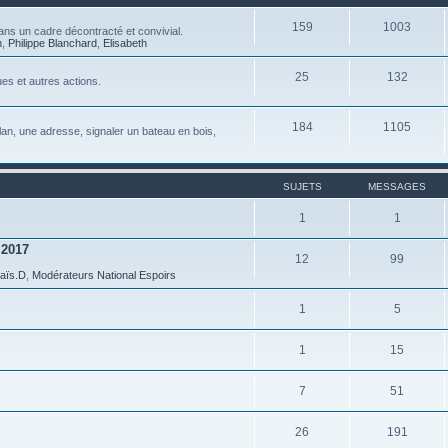
159
1003
ns un cadre décontracté et convivial.
n
,
Philippe Blanchard
,
Elisabeth
25
132
es et autres actions.
184
1105
 plan, une adresse, signaler un bateau en bois,
SUJETS
MESSAGES
1
1
 2017
12
99
aïs.D
,
Modérateurs National Espoirs
1
5
1
15
7
51
26
191