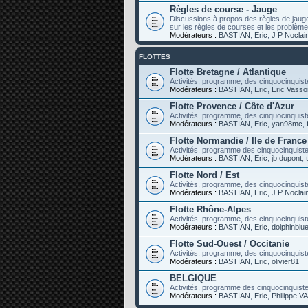
Règles de course - Jauge
Discussions à propos des règles de jaug
sur les règles de courses et les problèm
Modérateurs :
BASTIAN
,
Eric
,
J P Noclai
FLOTTES
Flotte Bretagne / Atlantique
Activités, programme, des cinquocinquiste
Modérateurs :
BASTIAN
,
Eric
,
Eric Vasso
Flotte Provence / Côte d'Azur
Activités, programme, des cinquocinquist
Modérateurs :
BASTIAN
,
Eric
,
yan98mc
,
Flotte Normandie / Ile de France
Activités, programme des cinquocinquistes
Modérateurs :
BASTIAN
,
Eric
,
jb dupont
,
Flotte Nord / Est
Activités, programme, des cinquocinquist
Modérateurs :
BASTIAN
,
Eric
,
J P Noclai
Flotte Rhône-Alpes
Activités, programme, des cinquocinquist
Modérateurs :
BASTIAN
,
Eric
,
dolphinblu
Flotte Sud-Ouest / Occitanie
Activités, programme, des cinquocinquist
Modérateurs :
BASTIAN
,
Eric
,
olivier81
BELGIQUE
Activités, programme des cinquocinquist
Modérateurs :
BASTIAN
,
Eric
,
Philippe