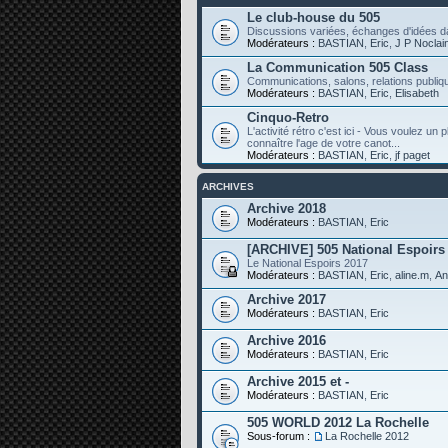
Le club-house du 505
Discussions variées, échanges d'idées da
Modérateurs :
BASTIAN
,
Eric
,
J P Noclai
La Communication 505 Class
Communications, salons, relations publiqu
Modérateurs :
BASTIAN
,
Eric
,
Elisabeth
Cinquo-Retro
L'activité rétro c'est ici - Vous voulez un
connaître l'age de votre canot...
Modérateurs :
BASTIAN
,
Eric
,
jf paget
ARCHIVES
Archive 2018
Modérateurs :
BASTIAN
,
Eric
[ARCHIVE] 505 National Espoirs
Le National Espoirs 2017
Modérateurs :
BASTIAN
,
Eric
,
aline.m
,
An
Archive 2017
Modérateurs :
BASTIAN
,
Eric
Archive 2016
Modérateurs :
BASTIAN
,
Eric
Archive 2015 et -
Modérateurs :
BASTIAN
,
Eric
505 WORLD 2012 La Rochelle
Sous-forum :
La Rochelle 2012