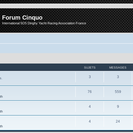
Forum Cinquo
International 5O5 Dinghy Yacht Racing Association France
SUJETS
MESSAGES
3
3
s.
76
559
th
4
9
th
4
24
th