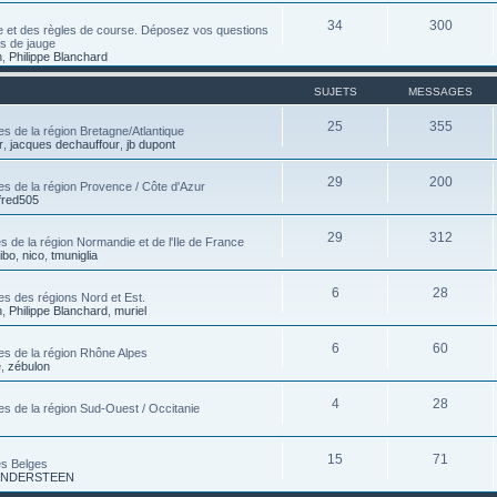
34
300
e et des règles de course. Déposez vos questions
es de jauge
n
,
Philippe Blanchard
SUJETS
MESSAGES
25
355
s de la région Bretagne/Atlantique
r
,
jacques dechauffour
,
jb dupont
29
200
es de la région Provence / Côte d'Azur
fred505
29
312
 de la région Normandie et de l'Ile de France
tibo
,
nico
,
tmuniglia
6
28
es des régions Nord et Est.
n
,
Philippe Blanchard
,
muriel
6
60
es de la région Rhône Alpes
e
,
zébulon
4
28
es de la région Sud-Ouest / Occitanie
15
71
es Belges
 VANDERSTEEN