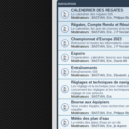
NAVIGATION
CALENDRIER DES REGATES
Le calendrier des régates 505
Modérateurs :
BASTIAN
,
Eric
,
Philippe B
Régates, Compte Rendu et Résul
Le calendrier, les avis de courses et la mé
Modérateurs :
BASTIAN
,
Eric
,
J P Noclai
Championnat d'Europe 2023
Retrouvez ici toutes les informations co
Modérateurs :
BASTIAN
,
Eric
,
J P Noclai
Espoirs
Organisation, calendrier, bourse aux équip
Modérateurs :
BASTIAN
,
Eric
,
David dM
Entraînements
Entraînements 505
Modérateurs :
BASTIAN
,
Eric
,
Elisabeth
,
Réglages et techniques de navig
Les réglage et la technique pour maîtriser
concernent les réglages et les techniqu
réglage et vos astuces.
Modérateurs :
BASTIAN
,
Eric
Bourse aux équipiers
Vous voulez équiper, vous recherchez un équ
requête
Modérateurs :
BASTIAN
,
Eric
,
Philippe B
Météo des plan d'eau
La météo des plans d'eau en un clic
Modérateurs :
BASTIAN
,
Eric
,
jb dupont