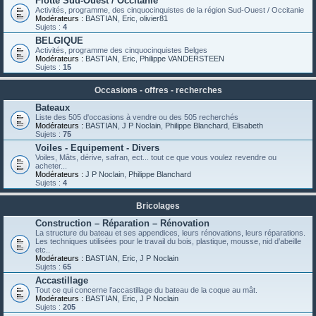
Flotte Sud-Ouest / Occitanie
Activités, programme, des cinquocinquistes de la région Sud-Ouest / Occitanie
Modérateurs :
BASTIAN
,
Eric
,
olivier81
Sujets :
4
BELGIQUE
Activités, programme des cinquocinquistes Belges
Modérateurs :
BASTIAN
,
Eric
,
Philippe VANDERSTEEN
Sujets :
15
Occasions - offres - recherches
Bateaux
Liste des 505 d'occasions à vendre ou des 505 recherchés
Modérateurs :
BASTIAN
,
J P Noclain
,
Philippe Blanchard
,
Elisabeth
Sujets :
75
Voiles - Equipement - Divers
Voiles, Mâts, dérive, safran, ect... tout ce que vous voulez revendre ou
acheter...
Modérateurs :
J P Noclain
,
Philippe Blanchard
Sujets :
4
Bricolages
Construction – Réparation – Rénovation
La structure du bateau et ses appendices, leurs rénovations, leurs réparations.
Les techniques utilisées pour le travail du bois, plastique, mousse, nid d’abeille
etc..
Modérateurs :
BASTIAN
,
Eric
,
J P Noclain
Sujets :
65
Accastillage
Tout ce qui concerne l’accastillage du bateau de la coque au mât.
Modérateurs :
BASTIAN
,
Eric
,
J P Noclain
Sujets :
205