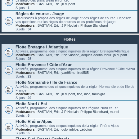
La météo des plans d'eau en un clic
Modérateurs :
BASTIAN
,
Eric
,
jb dupont
Sujets :
1
Règles de course - Jauge
Discussions à propos des règles de jauge et des règles de course. Déposez
vos questions sur les règles de courses et les problèmes de jauge
Modérateurs :
BASTIAN
,
Eric
,
J P Noclain
,
Philippe Blanchard
Sujets :
34
Flottes
Flotte Bretagne / Atlantique
Activités, programme, des cinquocinquistes de la région Bretagne/Atlantique
Modérateurs :
BASTIAN
,
Eric
,
Eric Vassor
,
jacques dechauffour
,
jb dupont
Sujets :
25
Flotte Provence / Côte d'Azur
Activités, programme, des cinquocinquistes de la région Provence / Côte d'Azur
Modérateurs :
BASTIAN
,
Eric
,
yan98mc
,
fred505
Sujets :
29
Flotte Normandie / Ile de France
Activités, programme des cinquocinquistes de la région Normandie et de l'Ile de
France
Modérateurs :
BASTIAN
,
Eric
,
jb dupont
,
tibo
,
nico
,
tmuniglia
Sujets :
29
Flotte Nord / Est
Activités, programme, des cinquocinquistes des régions Nord et Est.
Modérateurs :
BASTIAN
,
Eric
,
J P Noclain
,
Philippe Blanchard
,
muriel
Sujets :
6
Flotte Rhône-Alpes
Activités, programme, des cinquocinquistes de la région Rhône Alpes
Modérateurs :
BASTIAN
,
Eric
,
dolphinblue
,
zébulon
Sujets :
6