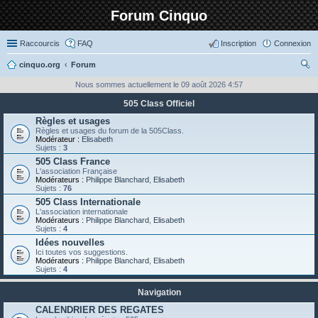
Forum Cinquo
Raccourcis
FAQ
Inscription
Connexion
cinquo.org
Forum
ec
Nous sommes actuellement le 09 août 2026 4:57
her
505 Class Officiel
ch
Règles et usages
Règles et usages du forum de la 505Class.
er
Modérateur :
Elisabeth
Sujets :
3
505 Class France
L'association Française
Modérateurs :
Philippe Blanchard
,
Elisabeth
Sujets :
76
505 Class Internationale
L'association internationale
Modérateurs :
Philippe Blanchard
,
Elisabeth
Sujets :
4
Idées nouvelles
Ici toutes vos suggestions.
Modérateurs :
Philippe Blanchard
,
Elisabeth
Sujets :
4
Navigation
CALENDRIER DES REGATES