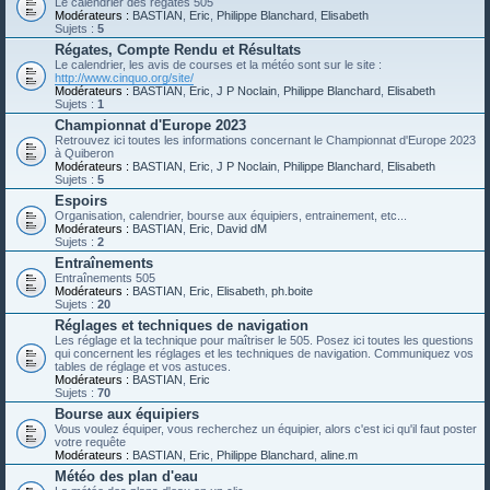
Le calendrier des régates 505
Modérateurs :
BASTIAN
,
Eric
,
Philippe Blanchard
,
Elisabeth
Sujets :
5
Régates, Compte Rendu et Résultats
Le calendrier, les avis de courses et la météo sont sur le site :
http://www.cinquo.org/site/
Modérateurs :
BASTIAN
,
Eric
,
J P Noclain
,
Philippe Blanchard
,
Elisabeth
Sujets :
1
Championnat d'Europe 2023
Retrouvez ici toutes les informations concernant le Championnat d'Europe 2023
à Quiberon
Modérateurs :
BASTIAN
,
Eric
,
J P Noclain
,
Philippe Blanchard
,
Elisabeth
Sujets :
5
Espoirs
Organisation, calendrier, bourse aux équipiers, entrainement, etc...
Modérateurs :
BASTIAN
,
Eric
,
David dM
Sujets :
2
Entraînements
Entraînements 505
Modérateurs :
BASTIAN
,
Eric
,
Elisabeth
,
ph.boite
Sujets :
20
Réglages et techniques de navigation
Les réglage et la technique pour maîtriser le 505. Posez ici toutes les questions
qui concernent les réglages et les techniques de navigation. Communiquez vos
tables de réglage et vos astuces.
Modérateurs :
BASTIAN
,
Eric
Sujets :
70
Bourse aux équipiers
Vous voulez équiper, vous recherchez un équipier, alors c'est ici qu'il faut poster
votre requête
Modérateurs :
BASTIAN
,
Eric
,
Philippe Blanchard
,
aline.m
Météo des plan d'eau