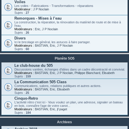
Voiles
Les voiles - Fabrications - Transformations - réparations
Modérateur :
J P Noclain
Sujets :
27
Remorques - Mises à l’eau
La construction, la réparation, la rénovation du matériel de route et de mise à
l’eau.
Modérateurs :
Eric
,
J P Noclain
Sujets :
26
Divers
Ici le bricolage en général, les astuces à faire partager.
Modérateurs :
BASTIAN
,
Eric
,
J P Noclain
Sujets :
60
Planète 5O5
Le club-house du 505
Discussions variées, échanges d'idées dans un cadre décontracté et convivial.
Modérateurs :
BASTIAN
,
Eric
,
J P Noclain
,
Philippe Blanchard
,
Elisabeth
Sujets :
159
La Communication 505 Class
Communications, salons, relations publiques et autres actions.
Modérateurs :
BASTIAN
,
Eric
,
Elisabeth
Sujets :
25
Cinquo-Retro
L'activité rétro c'est ici - Vous voulez un plan, une adresse, signaler un bateau
en bois, connaître l'age de votre canot...
Modérateurs :
BASTIAN
,
Eric
,
jf paget
Sujets :
184
Archives