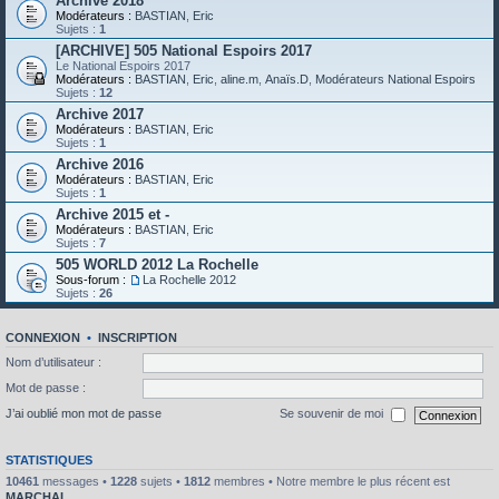
Archive 2018
Modérateurs :
BASTIAN
,
Eric
Sujets :
1
[ARCHIVE] 505 National Espoirs 2017
Le National Espoirs 2017
Modérateurs :
BASTIAN
,
Eric
,
aline.m
,
Anaïs.D
,
Modérateurs National Espoirs
Sujets :
12
Archive 2017
Modérateurs :
BASTIAN
,
Eric
Sujets :
1
Archive 2016
Modérateurs :
BASTIAN
,
Eric
Sujets :
1
Archive 2015 et -
Modérateurs :
BASTIAN
,
Eric
Sujets :
7
505 WORLD 2012 La Rochelle
Sous-forum :
La Rochelle 2012
Sujets :
26
CONNEXION
•
INSCRIPTION
Nom d’utilisateur :
Mot de passe :
J’ai oublié mon mot de passe
Se souvenir de moi
STATISTIQUES
10461
messages •
1228
sujets •
1812
membres • Notre membre le plus récent est
MARCHAL