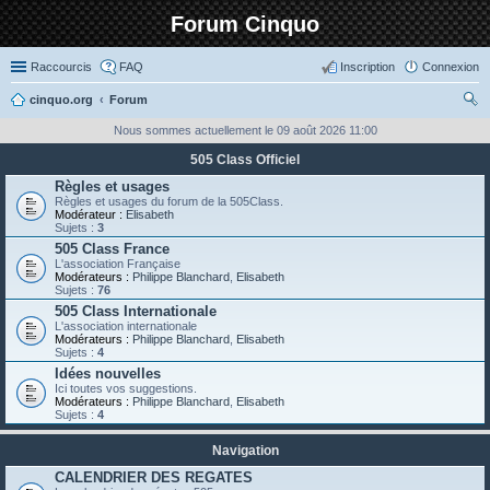
Forum Cinquo
Raccourcis
FAQ
Inscription
Connexion
cinquo.org
Forum
ec
Nous sommes actuellement le 09 août 2026 11:00
her
505 Class Officiel
ch
Règles et usages
Règles et usages du forum de la 505Class.
er
Modérateur :
Elisabeth
Sujets :
3
505 Class France
L'association Française
Modérateurs :
Philippe Blanchard
,
Elisabeth
Sujets :
76
505 Class Internationale
L'association internationale
Modérateurs :
Philippe Blanchard
,
Elisabeth
Sujets :
4
Idées nouvelles
Ici toutes vos suggestions.
Modérateurs :
Philippe Blanchard
,
Elisabeth
Sujets :
4
Navigation
CALENDRIER DES REGATES