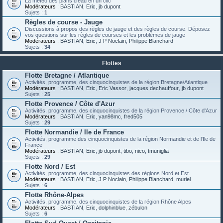
La météo des plans d'eau en un clic
Modérateurs :
BASTIAN
,
Eric
,
jb dupont
Sujets :
1
Règles de course - Jauge
Discussions à propos des règles de jauge et des règles de course. Déposez
vos questions sur les règles de courses et les problèmes de jauge
Modérateurs :
BASTIAN
,
Eric
,
J P Noclain
,
Philippe Blanchard
Sujets :
34
Flottes
Flotte Bretagne / Atlantique
Activités, programme, des cinquocinquistes de la région Bretagne/Atlantique
Modérateurs :
BASTIAN
,
Eric
,
Eric Vassor
,
jacques dechauffour
,
jb dupont
Sujets :
25
Flotte Provence / Côte d'Azur
Activités, programme, des cinquocinquistes de la région Provence / Côte d'Azur
Modérateurs :
BASTIAN
,
Eric
,
yan98mc
,
fred505
Sujets :
29
Flotte Normandie / Ile de France
Activités, programme des cinquocinquistes de la région Normandie et de l'Ile de
France
Modérateurs :
BASTIAN
,
Eric
,
jb dupont
,
tibo
,
nico
,
tmuniglia
Sujets :
29
Flotte Nord / Est
Activités, programme, des cinquocinquistes des régions Nord et Est.
Modérateurs :
BASTIAN
,
Eric
,
J P Noclain
,
Philippe Blanchard
,
muriel
Sujets :
6
Flotte Rhône-Alpes
Activités, programme, des cinquocinquistes de la région Rhône Alpes
Modérateurs :
BASTIAN
,
Eric
,
dolphinblue
,
zébulon
Sujets :
6