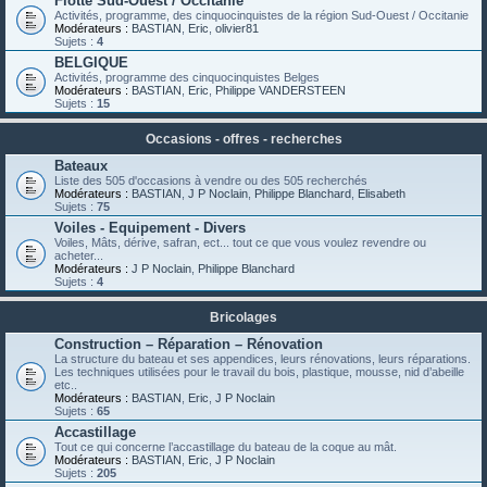
Flotte Sud-Ouest / Occitanie
Activités, programme, des cinquocinquistes de la région Sud-Ouest / Occitanie
Modérateurs :
BASTIAN
,
Eric
,
olivier81
Sujets :
4
BELGIQUE
Activités, programme des cinquocinquistes Belges
Modérateurs :
BASTIAN
,
Eric
,
Philippe VANDERSTEEN
Sujets :
15
Occasions - offres - recherches
Bateaux
Liste des 505 d'occasions à vendre ou des 505 recherchés
Modérateurs :
BASTIAN
,
J P Noclain
,
Philippe Blanchard
,
Elisabeth
Sujets :
75
Voiles - Equipement - Divers
Voiles, Mâts, dérive, safran, ect... tout ce que vous voulez revendre ou
acheter...
Modérateurs :
J P Noclain
,
Philippe Blanchard
Sujets :
4
Bricolages
Construction – Réparation – Rénovation
La structure du bateau et ses appendices, leurs rénovations, leurs réparations.
Les techniques utilisées pour le travail du bois, plastique, mousse, nid d’abeille
etc..
Modérateurs :
BASTIAN
,
Eric
,
J P Noclain
Sujets :
65
Accastillage
Tout ce qui concerne l’accastillage du bateau de la coque au mât.
Modérateurs :
BASTIAN
,
Eric
,
J P Noclain
Sujets :
205