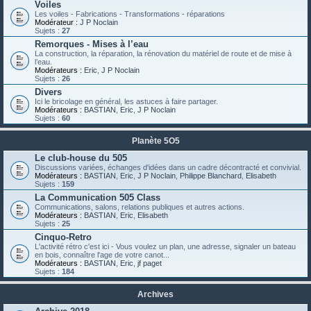
Voiles
Les voiles - Fabrications - Transformations - réparations
Modérateur :
J P Noclain
Sujets :
27
Remorques - Mises à l’eau
La construction, la réparation, la rénovation du matériel de route et de mise à
l’eau.
Modérateurs :
Eric
,
J P Noclain
Sujets :
26
Divers
Ici le bricolage en général, les astuces à faire partager.
Modérateurs :
BASTIAN
,
Eric
,
J P Noclain
Sujets :
60
Planète 5O5
Le club-house du 505
Discussions variées, échanges d'idées dans un cadre décontracté et convivial.
Modérateurs :
BASTIAN
,
Eric
,
J P Noclain
,
Philippe Blanchard
,
Elisabeth
Sujets :
159
La Communication 505 Class
Communications, salons, relations publiques et autres actions.
Modérateurs :
BASTIAN
,
Eric
,
Elisabeth
Sujets :
25
Cinquo-Retro
L'activité rétro c'est ici - Vous voulez un plan, une adresse, signaler un bateau
en bois, connaître l'age de votre canot...
Modérateurs :
BASTIAN
,
Eric
,
jf paget
Sujets :
184
Archives