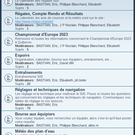
Le calendrier des régates 505
Modérateurs :
BASTIAN
,
Eric
,
Philippe Blanchard
,
Elisabeth
Sujets :
5
Régates, Compte Rendu et Résultats
Le calendrier, les avis de courses et la météo sont sur le site :
http://www.cinquo.org/site/
Modérateurs :
BASTIAN
,
Eric
,
J P Noclain
,
Philippe Blanchard
,
Elisabeth
Sujets :
1
Championnat d'Europe 2023
Retrouvez ici toutes les informations concernant le Championnat d'Europe 2023
à Quiberon
Modérateurs :
BASTIAN
,
Eric
,
J P Noclain
,
Philippe Blanchard
,
Elisabeth
Sujets :
5
Espoirs
Organisation, calendrier, bourse aux équipiers, entrainement, etc...
Modérateurs :
BASTIAN
,
Eric
,
David dM
Sujets :
2
Entraînements
Entraînements 505
Modérateurs :
BASTIAN
,
Eric
,
Elisabeth
,
ph.boite
Sujets :
20
Réglages et techniques de navigation
Les réglage et la technique pour maîtriser le 505. Posez ici toutes les questions
qui concernent les réglages et les techniques de navigation. Communiquez vos
tables de réglage et vos astuces.
Modérateurs :
BASTIAN
,
Eric
Sujets :
70
Bourse aux équipiers
Vous voulez équiper, vous recherchez un équipier, alors c'est ici qu'il faut poster
votre requête
Modérateurs :
BASTIAN
,
Eric
,
Philippe Blanchard
,
aline.m
Météo des plan d'eau