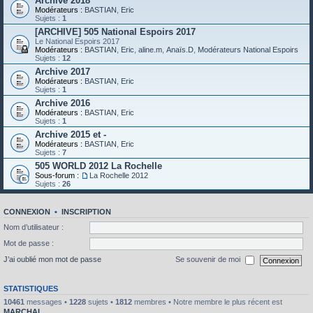
Archive 2018
Modérateurs :
BASTIAN
,
Eric
Sujets :
1
[ARCHIVE] 505 National Espoirs 2017
Le National Espoirs 2017
Modérateurs :
BASTIAN
,
Eric
,
aline.m
,
Anaïs.D
,
Modérateurs National Espoirs
Sujets :
12
Archive 2017
Modérateurs :
BASTIAN
,
Eric
Sujets :
1
Archive 2016
Modérateurs :
BASTIAN
,
Eric
Sujets :
1
Archive 2015 et -
Modérateurs :
BASTIAN
,
Eric
Sujets :
7
505 WORLD 2012 La Rochelle
Sous-forum :
La Rochelle 2012
Sujets :
26
CONNEXION
•
INSCRIPTION
Nom d’utilisateur :
Mot de passe :
J’ai oublié mon mot de passe
Se souvenir de moi
STATISTIQUES
10461
messages •
1228
sujets •
1812
membres • Notre membre le plus récent est
MARCHAL