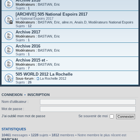
Archive 2018
Modérateurs :
BASTIAN
,
Eric
Sujets :
1
[ARCHIVE] 505 National Espoirs 2017
Le National Espoirs 2017
Modérateurs :
BASTIAN
,
Eric
,
aline.m
,
Anaïs.D
,
Modérateurs National Espoirs
Sujets :
12
Archive 2017
Modérateurs :
BASTIAN
,
Eric
Sujets :
1
Archive 2016
Modérateurs :
BASTIAN
,
Eric
Sujets :
1
Archive 2015 et -
Modérateurs :
BASTIAN
,
Eric
Sujets :
7
505 WORLD 2012 La Rochelle
Sous-forum :
La Rochelle 2012
Sujets :
26
CONNEXION
•
INSCRIPTION
Nom d’utilisateur :
Mot de passe :
J’ai oublié mon mot de passe
Se souvenir de moi
STATISTIQUES
10461
messages •
1228
sujets •
1812
membres • Notre membre le plus récent est
MARCHAL