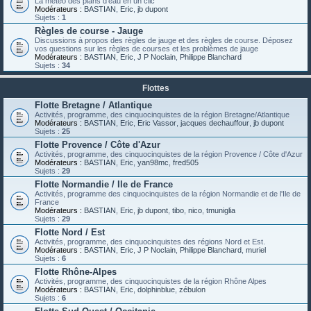
La météo des plans d'eau en un clic
Modérateurs :
BASTIAN
,
Eric
,
jb dupont
Sujets :
1
Règles de course - Jauge
Discussions à propos des règles de jauge et des règles de course. Déposez
vos questions sur les règles de courses et les problèmes de jauge
Modérateurs :
BASTIAN
,
Eric
,
J P Noclain
,
Philippe Blanchard
Sujets :
34
Flottes
Flotte Bretagne / Atlantique
Activités, programme, des cinquocinquistes de la région Bretagne/Atlantique
Modérateurs :
BASTIAN
,
Eric
,
Eric Vassor
,
jacques dechauffour
,
jb dupont
Sujets :
25
Flotte Provence / Côte d'Azur
Activités, programme, des cinquocinquistes de la région Provence / Côte d'Azur
Modérateurs :
BASTIAN
,
Eric
,
yan98mc
,
fred505
Sujets :
29
Flotte Normandie / Ile de France
Activités, programme des cinquocinquistes de la région Normandie et de l'Ile de
France
Modérateurs :
BASTIAN
,
Eric
,
jb dupont
,
tibo
,
nico
,
tmuniglia
Sujets :
29
Flotte Nord / Est
Activités, programme, des cinquocinquistes des régions Nord et Est.
Modérateurs :
BASTIAN
,
Eric
,
J P Noclain
,
Philippe Blanchard
,
muriel
Sujets :
6
Flotte Rhône-Alpes
Activités, programme, des cinquocinquistes de la région Rhône Alpes
Modérateurs :
BASTIAN
,
Eric
,
dolphinblue
,
zébulon
Sujets :
6