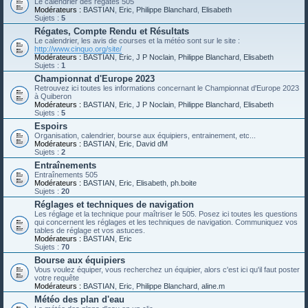
Le calendrier des régates 505
Modérateurs :
BASTIAN
,
Eric
,
Philippe Blanchard
,
Elisabeth
Sujets :
5
Régates, Compte Rendu et Résultats
Le calendrier, les avis de courses et la météo sont sur le site :
http://www.cinquo.org/site/
Modérateurs :
BASTIAN
,
Eric
,
J P Noclain
,
Philippe Blanchard
,
Elisabeth
Sujets :
1
Championnat d'Europe 2023
Retrouvez ici toutes les informations concernant le Championnat d'Europe 2023
à Quiberon
Modérateurs :
BASTIAN
,
Eric
,
J P Noclain
,
Philippe Blanchard
,
Elisabeth
Sujets :
5
Espoirs
Organisation, calendrier, bourse aux équipiers, entrainement, etc...
Modérateurs :
BASTIAN
,
Eric
,
David dM
Sujets :
2
Entraînements
Entraînements 505
Modérateurs :
BASTIAN
,
Eric
,
Elisabeth
,
ph.boite
Sujets :
20
Réglages et techniques de navigation
Les réglage et la technique pour maîtriser le 505. Posez ici toutes les questions
qui concernent les réglages et les techniques de navigation. Communiquez vos
tables de réglage et vos astuces.
Modérateurs :
BASTIAN
,
Eric
Sujets :
70
Bourse aux équipiers
Vous voulez équiper, vous recherchez un équipier, alors c'est ici qu'il faut poster
votre requête
Modérateurs :
BASTIAN
,
Eric
,
Philippe Blanchard
,
aline.m
Météo des plan d'eau