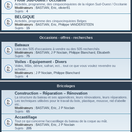
Flotte Sud-Ouest / Occitanie
Activités, programme, des cinquocinquistes de la région Sud-Ouest / Occitanie
Modérateurs :
BASTIAN
,
Eric
,
olivier81
Sujets :
4
BELGIQUE
Activités, programme des cinquocinquistes Belges
Modérateurs :
BASTIAN
,
Eric
,
Philippe VANDERSTEEN
Sujets :
15
Occasions - offres - recherches
Bateaux
Liste des 505 d'occasions à vendre ou des 505 recherchés
Modérateurs :
BASTIAN
,
J P Noclain
,
Philippe Blanchard
,
Elisabeth
Sujets :
75
Voiles - Equipement - Divers
Voiles, Mâts, dérive, safran, ect... tout ce que vous voulez revendre ou
acheter...
Modérateurs :
J P Noclain
,
Philippe Blanchard
Sujets :
4
Bricolages
Construction – Réparation – Rénovation
La structure du bateau et ses appendices, leurs rénovations, leurs réparations.
Les techniques utilisées pour le travail du bois, plastique, mousse, nid d’abeille
etc..
Modérateurs :
BASTIAN
,
Eric
,
J P Noclain
Sujets :
65
Accastillage
Tout ce qui concerne l’accastillage du bateau de la coque au mât.
Modérateurs :
BASTIAN
,
Eric
,
J P Noclain
Sujets :
205