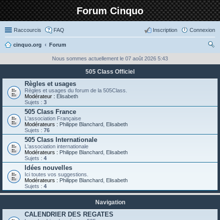
Forum Cinquo
Raccourcis
FAQ
Inscription
Connexion
cinquo.org
Forum
ec
Nous sommes actuellement le 07 août 2026 5:43
her
505 Class Officiel
ch
Règles et usages
Règles et usages du forum de la 505Class.
er
Modérateur :
Elisabeth
Sujets :
3
505 Class France
L'association Française
Modérateurs :
Philippe Blanchard
,
Elisabeth
Sujets :
76
505 Class Internationale
L'association internationale
Modérateurs :
Philippe Blanchard
,
Elisabeth
Sujets :
4
Idées nouvelles
Ici toutes vos suggestions.
Modérateurs :
Philippe Blanchard
,
Elisabeth
Sujets :
4
Navigation
CALENDRIER DES REGATES