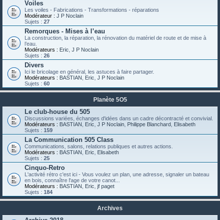
Voiles
Les voiles - Fabrications - Transformations - réparations
Modérateur :
J P Noclain
Sujets :
27
Remorques - Mises à l’eau
La construction, la réparation, la rénovation du matériel de route et de mise à
l’eau.
Modérateurs :
Eric
,
J P Noclain
Sujets :
26
Divers
Ici le bricolage en général, les astuces à faire partager.
Modérateurs :
BASTIAN
,
Eric
,
J P Noclain
Sujets :
60
Planète 5O5
Le club-house du 505
Discussions variées, échanges d'idées dans un cadre décontracté et convivial.
Modérateurs :
BASTIAN
,
Eric
,
J P Noclain
,
Philippe Blanchard
,
Elisabeth
Sujets :
159
La Communication 505 Class
Communications, salons, relations publiques et autres actions.
Modérateurs :
BASTIAN
,
Eric
,
Elisabeth
Sujets :
25
Cinquo-Retro
L'activité rétro c'est ici - Vous voulez un plan, une adresse, signaler un bateau
en bois, connaître l'age de votre canot...
Modérateurs :
BASTIAN
,
Eric
,
jf paget
Sujets :
184
Archives