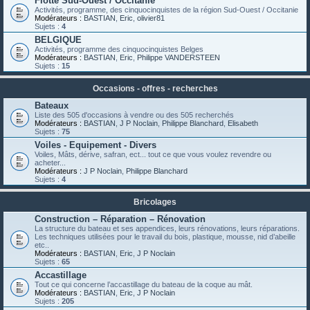
Flotte Sud-Ouest / Occitanie
Activités, programme, des cinquocinquistes de la région Sud-Ouest / Occitanie
Modérateurs :
BASTIAN
,
Eric
,
olivier81
Sujets :
4
BELGIQUE
Activités, programme des cinquocinquistes Belges
Modérateurs :
BASTIAN
,
Eric
,
Philippe VANDERSTEEN
Sujets :
15
Occasions - offres - recherches
Bateaux
Liste des 505 d'occasions à vendre ou des 505 recherchés
Modérateurs :
BASTIAN
,
J P Noclain
,
Philippe Blanchard
,
Elisabeth
Sujets :
75
Voiles - Equipement - Divers
Voiles, Mâts, dérive, safran, ect... tout ce que vous voulez revendre ou
acheter...
Modérateurs :
J P Noclain
,
Philippe Blanchard
Sujets :
4
Bricolages
Construction – Réparation – Rénovation
La structure du bateau et ses appendices, leurs rénovations, leurs réparations.
Les techniques utilisées pour le travail du bois, plastique, mousse, nid d’abeille
etc..
Modérateurs :
BASTIAN
,
Eric
,
J P Noclain
Sujets :
65
Accastillage
Tout ce qui concerne l’accastillage du bateau de la coque au mât.
Modérateurs :
BASTIAN
,
Eric
,
J P Noclain
Sujets :
205