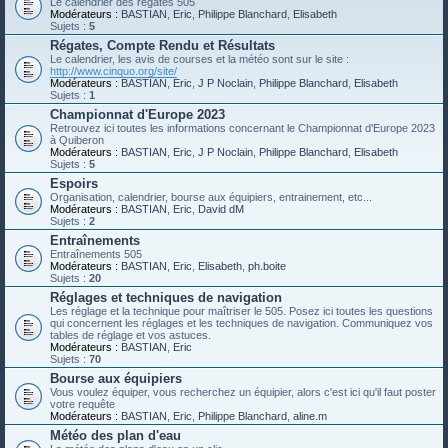
Le calendrier des régates 505
Modérateurs :
BASTIAN
,
Eric
,
Philippe Blanchard
,
Elisabeth
Sujets :
5
Régates, Compte Rendu et Résultats
Le calendrier, les avis de courses et la météo sont sur le site :
http://www.cinquo.org/site/
Modérateurs :
BASTIAN
,
Eric
,
J P Noclain
,
Philippe Blanchard
,
Elisabeth
Sujets :
1
Championnat d'Europe 2023
Retrouvez ici toutes les informations concernant le Championnat d'Europe 2023
à Quiberon
Modérateurs :
BASTIAN
,
Eric
,
J P Noclain
,
Philippe Blanchard
,
Elisabeth
Sujets :
5
Espoirs
Organisation, calendrier, bourse aux équipiers, entrainement, etc...
Modérateurs :
BASTIAN
,
Eric
,
David dM
Sujets :
2
Entraînements
Entraînements 505
Modérateurs :
BASTIAN
,
Eric
,
Elisabeth
,
ph.boite
Sujets :
20
Réglages et techniques de navigation
Les réglage et la technique pour maîtriser le 505. Posez ici toutes les questions
qui concernent les réglages et les techniques de navigation. Communiquez vos
tables de réglage et vos astuces.
Modérateurs :
BASTIAN
,
Eric
Sujets :
70
Bourse aux équipiers
Vous voulez équiper, vous recherchez un équipier, alors c'est ici qu'il faut poster
votre requête
Modérateurs :
BASTIAN
,
Eric
,
Philippe Blanchard
,
aline.m
Météo des plan d'eau