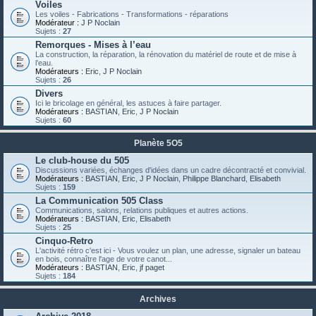
Voiles
Les voiles - Fabrications - Transformations - réparations
Modérateur :
J P Noclain
Sujets :
27
Remorques - Mises à l’eau
La construction, la réparation, la rénovation du matériel de route et de mise à
l’eau.
Modérateurs :
Eric
,
J P Noclain
Sujets :
26
Divers
Ici le bricolage en général, les astuces à faire partager.
Modérateurs :
BASTIAN
,
Eric
,
J P Noclain
Sujets :
60
Planète 5O5
Le club-house du 505
Discussions variées, échanges d'idées dans un cadre décontracté et convivial.
Modérateurs :
BASTIAN
,
Eric
,
J P Noclain
,
Philippe Blanchard
,
Elisabeth
Sujets :
159
La Communication 505 Class
Communications, salons, relations publiques et autres actions.
Modérateurs :
BASTIAN
,
Eric
,
Elisabeth
Sujets :
25
Cinquo-Retro
L'activité rétro c'est ici - Vous voulez un plan, une adresse, signaler un bateau
en bois, connaître l'age de votre canot...
Modérateurs :
BASTIAN
,
Eric
,
jf paget
Sujets :
184
Archives