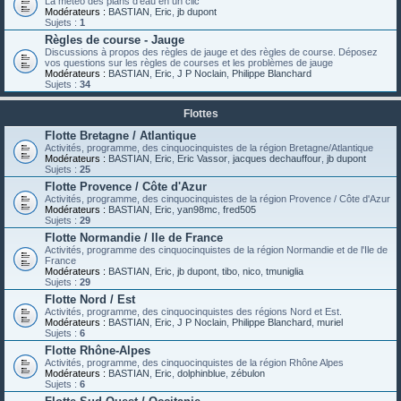
La météo des plans d'eau en un clic
Modérateurs :
BASTIAN
,
Eric
,
jb dupont
Sujets :
1
Règles de course - Jauge
Discussions à propos des règles de jauge et des règles de course. Déposez
vos questions sur les règles de courses et les problèmes de jauge
Modérateurs :
BASTIAN
,
Eric
,
J P Noclain
,
Philippe Blanchard
Sujets :
34
Flottes
Flotte Bretagne / Atlantique
Activités, programme, des cinquocinquistes de la région Bretagne/Atlantique
Modérateurs :
BASTIAN
,
Eric
,
Eric Vassor
,
jacques dechauffour
,
jb dupont
Sujets :
25
Flotte Provence / Côte d'Azur
Activités, programme, des cinquocinquistes de la région Provence / Côte d'Azur
Modérateurs :
BASTIAN
,
Eric
,
yan98mc
,
fred505
Sujets :
29
Flotte Normandie / Ile de France
Activités, programme des cinquocinquistes de la région Normandie et de l'Ile de
France
Modérateurs :
BASTIAN
,
Eric
,
jb dupont
,
tibo
,
nico
,
tmuniglia
Sujets :
29
Flotte Nord / Est
Activités, programme, des cinquocinquistes des régions Nord et Est.
Modérateurs :
BASTIAN
,
Eric
,
J P Noclain
,
Philippe Blanchard
,
muriel
Sujets :
6
Flotte Rhône-Alpes
Activités, programme, des cinquocinquistes de la région Rhône Alpes
Modérateurs :
BASTIAN
,
Eric
,
dolphinblue
,
zébulon
Sujets :
6