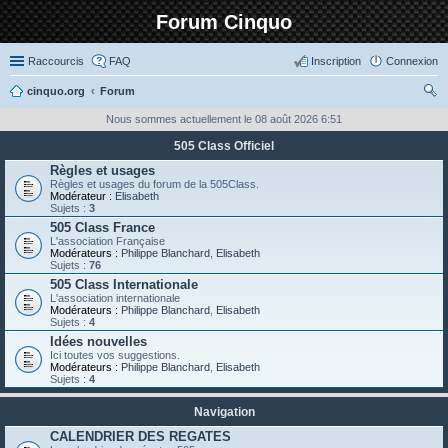
Forum Cinquo
Raccourcis
FAQ
Inscription
Connexion
cinquo.org
Forum
ec
Nous sommes actuellement le 08 août 2026 6:51
her
505 Class Officiel
ch
Règles et usages
Règles et usages du forum de la 505Class.
er
Modérateur :
Elisabeth
Sujets :
3
505 Class France
L'association Française
Modérateurs :
Philippe Blanchard
,
Elisabeth
Sujets :
76
505 Class Internationale
L'association internationale
Modérateurs :
Philippe Blanchard
,
Elisabeth
Sujets :
4
Idées nouvelles
Ici toutes vos suggestions.
Modérateurs :
Philippe Blanchard
,
Elisabeth
Sujets :
4
Navigation
CALENDRIER DES REGATES