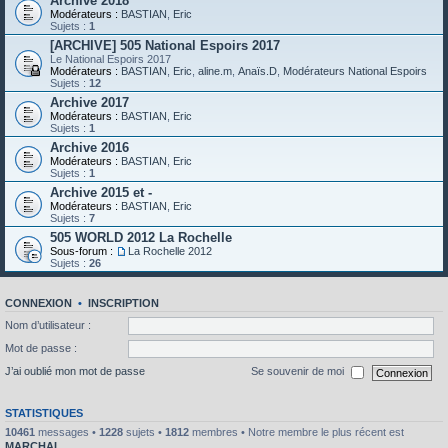
Archive 2018
Modérateurs :
BASTIAN
,
Eric
Sujets :
1
[ARCHIVE] 505 National Espoirs 2017
Le National Espoirs 2017
Modérateurs :
BASTIAN
,
Eric
,
aline.m
,
Anaïs.D
,
Modérateurs National Espoirs
Sujets :
12
Archive 2017
Modérateurs :
BASTIAN
,
Eric
Sujets :
1
Archive 2016
Modérateurs :
BASTIAN
,
Eric
Sujets :
1
Archive 2015 et -
Modérateurs :
BASTIAN
,
Eric
Sujets :
7
505 WORLD 2012 La Rochelle
Sous-forum :
La Rochelle 2012
Sujets :
26
CONNEXION
•
INSCRIPTION
Nom d’utilisateur :
Mot de passe :
J’ai oublié mon mot de passe
Se souvenir de moi
STATISTIQUES
10461
messages •
1228
sujets •
1812
membres • Notre membre le plus récent est
MARCHAL