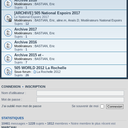
Archive 2018
Modérateurs :
BASTIAN
,
Eric
Sujets :
1
[ARCHIVE] 505 National Espoirs 2017
Le National Espoirs 2017
Modérateurs :
BASTIAN
,
Eric
,
aline.m
,
Anaïs.D
,
Modérateurs National Espoirs
Sujets :
12
Archive 2017
Modérateurs :
BASTIAN
,
Eric
Sujets :
1
Archive 2016
Modérateurs :
BASTIAN
,
Eric
Sujets :
1
Archive 2015 et -
Modérateurs :
BASTIAN
,
Eric
Sujets :
7
505 WORLD 2012 La Rochelle
Sous-forum :
La Rochelle 2012
Sujets :
26
CONNEXION
•
INSCRIPTION
Nom d’utilisateur :
Mot de passe :
J’ai oublié mon mot de passe
Se souvenir de moi
STATISTIQUES
10461
messages •
1228
sujets •
1812
membres • Notre membre le plus récent est
MARCHAL