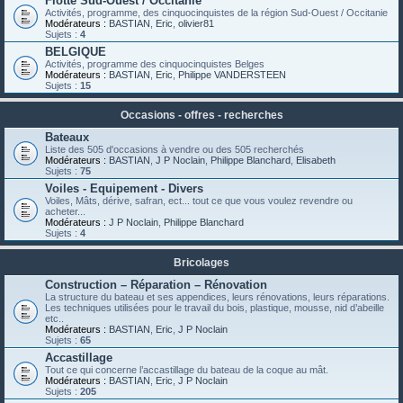
Flotte Sud-Ouest / Occitanie
Activités, programme, des cinquocinquistes de la région Sud-Ouest / Occitanie
Modérateurs :
BASTIAN
,
Eric
,
olivier81
Sujets :
4
BELGIQUE
Activités, programme des cinquocinquistes Belges
Modérateurs :
BASTIAN
,
Eric
,
Philippe VANDERSTEEN
Sujets :
15
Occasions - offres - recherches
Bateaux
Liste des 505 d'occasions à vendre ou des 505 recherchés
Modérateurs :
BASTIAN
,
J P Noclain
,
Philippe Blanchard
,
Elisabeth
Sujets :
75
Voiles - Equipement - Divers
Voiles, Mâts, dérive, safran, ect... tout ce que vous voulez revendre ou
acheter...
Modérateurs :
J P Noclain
,
Philippe Blanchard
Sujets :
4
Bricolages
Construction – Réparation – Rénovation
La structure du bateau et ses appendices, leurs rénovations, leurs réparations.
Les techniques utilisées pour le travail du bois, plastique, mousse, nid d’abeille
etc..
Modérateurs :
BASTIAN
,
Eric
,
J P Noclain
Sujets :
65
Accastillage
Tout ce qui concerne l’accastillage du bateau de la coque au mât.
Modérateurs :
BASTIAN
,
Eric
,
J P Noclain
Sujets :
205