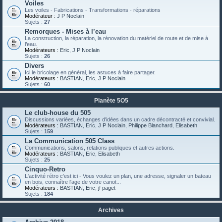
Voiles
Les voiles - Fabrications - Transformations - réparations
Modérateur :
J P Noclain
Sujets :
27
Remorques - Mises à l’eau
La construction, la réparation, la rénovation du matériel de route et de mise à
l’eau.
Modérateurs :
Eric
,
J P Noclain
Sujets :
26
Divers
Ici le bricolage en général, les astuces à faire partager.
Modérateurs :
BASTIAN
,
Eric
,
J P Noclain
Sujets :
60
Planète 5O5
Le club-house du 505
Discussions variées, échanges d'idées dans un cadre décontracté et convivial.
Modérateurs :
BASTIAN
,
Eric
,
J P Noclain
,
Philippe Blanchard
,
Elisabeth
Sujets :
159
La Communication 505 Class
Communications, salons, relations publiques et autres actions.
Modérateurs :
BASTIAN
,
Eric
,
Elisabeth
Sujets :
25
Cinquo-Retro
L'activité rétro c'est ici - Vous voulez un plan, une adresse, signaler un bateau
en bois, connaître l'age de votre canot...
Modérateurs :
BASTIAN
,
Eric
,
jf paget
Sujets :
184
Archives