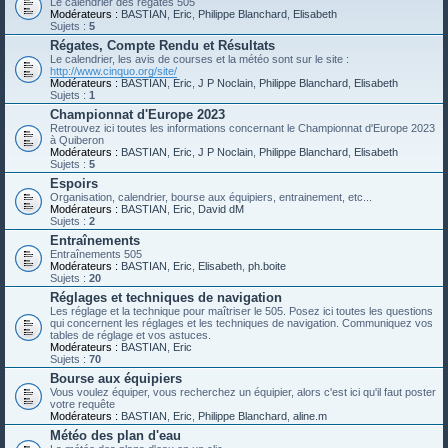
Le calendrier des régates 505
Modérateurs :
BASTIAN
,
Eric
,
Philippe Blanchard
,
Elisabeth
Sujets :
5
Régates, Compte Rendu et Résultats
Le calendrier, les avis de courses et la météo sont sur le site :
http://www.cinquo.org/site/
Modérateurs :
BASTIAN
,
Eric
,
J P Noclain
,
Philippe Blanchard
,
Elisabeth
Sujets :
1
Championnat d'Europe 2023
Retrouvez ici toutes les informations concernant le Championnat d'Europe 2023
à Quiberon
Modérateurs :
BASTIAN
,
Eric
,
J P Noclain
,
Philippe Blanchard
,
Elisabeth
Sujets :
5
Espoirs
Organisation, calendrier, bourse aux équipiers, entrainement, etc...
Modérateurs :
BASTIAN
,
Eric
,
David dM
Sujets :
2
Entraînements
Entraînements 505
Modérateurs :
BASTIAN
,
Eric
,
Elisabeth
,
ph.boite
Sujets :
20
Réglages et techniques de navigation
Les réglage et la technique pour maîtriser le 505. Posez ici toutes les questions
qui concernent les réglages et les techniques de navigation. Communiquez vos
tables de réglage et vos astuces.
Modérateurs :
BASTIAN
,
Eric
Sujets :
70
Bourse aux équipiers
Vous voulez équiper, vous recherchez un équipier, alors c'est ici qu'il faut poster
votre requête
Modérateurs :
BASTIAN
,
Eric
,
Philippe Blanchard
,
aline.m
Météo des plan d'eau