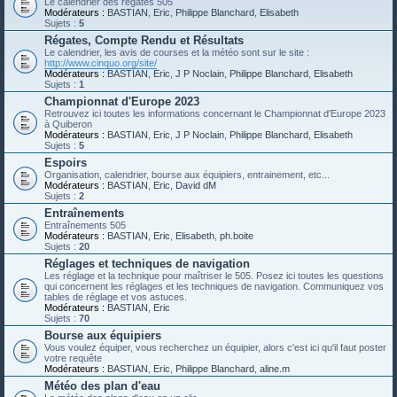
Le calendrier des régates 505
Modérateurs :
BASTIAN
,
Eric
,
Philippe Blanchard
,
Elisabeth
Sujets :
5
Régates, Compte Rendu et Résultats
Le calendrier, les avis de courses et la météo sont sur le site :
http://www.cinquo.org/site/
Modérateurs :
BASTIAN
,
Eric
,
J P Noclain
,
Philippe Blanchard
,
Elisabeth
Sujets :
1
Championnat d'Europe 2023
Retrouvez ici toutes les informations concernant le Championnat d'Europe 2023
à Quiberon
Modérateurs :
BASTIAN
,
Eric
,
J P Noclain
,
Philippe Blanchard
,
Elisabeth
Sujets :
5
Espoirs
Organisation, calendrier, bourse aux équipiers, entrainement, etc...
Modérateurs :
BASTIAN
,
Eric
,
David dM
Sujets :
2
Entraînements
Entraînements 505
Modérateurs :
BASTIAN
,
Eric
,
Elisabeth
,
ph.boite
Sujets :
20
Réglages et techniques de navigation
Les réglage et la technique pour maîtriser le 505. Posez ici toutes les questions
qui concernent les réglages et les techniques de navigation. Communiquez vos
tables de réglage et vos astuces.
Modérateurs :
BASTIAN
,
Eric
Sujets :
70
Bourse aux équipiers
Vous voulez équiper, vous recherchez un équipier, alors c'est ici qu'il faut poster
votre requête
Modérateurs :
BASTIAN
,
Eric
,
Philippe Blanchard
,
aline.m
Météo des plan d'eau