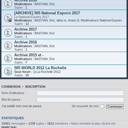
Archive 2018
Modérateurs :
BASTIAN
,
Eric
Sujets :
1
[ARCHIVE] 505 National Espoirs 2017
Le National Espoirs 2017
Modérateurs :
BASTIAN
,
Eric
,
aline.m
,
Anaïs.D
,
Modérateurs National Espoirs
Sujets :
12
Archive 2017
Modérateurs :
BASTIAN
,
Eric
Sujets :
1
Archive 2016
Modérateurs :
BASTIAN
,
Eric
Sujets :
1
Archive 2015 et -
Modérateurs :
BASTIAN
,
Eric
Sujets :
7
505 WORLD 2012 La Rochelle
Sous-forum :
La Rochelle 2012
Sujets :
26
CONNEXION
•
INSCRIPTION
Nom d’utilisateur :
Mot de passe :
J’ai oublié mon mot de passe
Se souvenir de moi
STATISTIQUES
10461
messages •
1228
sujets •
1812
membres • Notre membre le plus récent est
MARCHAL