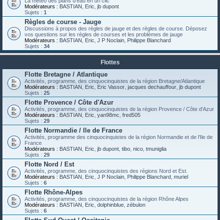
La météo des plans d'eau en un clic
Modérateurs :
BASTIAN
,
Eric
,
jb dupont
Sujets :
1
Règles de course - Jauge
Discussions à propos des règles de jauge et des règles de course. Déposez
vos questions sur les règles de courses et les problèmes de jauge
Modérateurs :
BASTIAN
,
Eric
,
J P Noclain
,
Philippe Blanchard
Sujets :
34
Flottes
Flotte Bretagne / Atlantique
Activités, programme, des cinquocinquistes de la région Bretagne/Atlantique
Modérateurs :
BASTIAN
,
Eric
,
Eric Vassor
,
jacques dechauffour
,
jb dupont
Sujets :
25
Flotte Provence / Côte d'Azur
Activités, programme, des cinquocinquistes de la région Provence / Côte d'Azur
Modérateurs :
BASTIAN
,
Eric
,
yan98mc
,
fred505
Sujets :
29
Flotte Normandie / Ile de France
Activités, programme des cinquocinquistes de la région Normandie et de l'Ile de
France
Modérateurs :
BASTIAN
,
Eric
,
jb dupont
,
tibo
,
nico
,
tmuniglia
Sujets :
29
Flotte Nord / Est
Activités, programme, des cinquocinquistes des régions Nord et Est.
Modérateurs :
BASTIAN
,
Eric
,
J P Noclain
,
Philippe Blanchard
,
muriel
Sujets :
6
Flotte Rhône-Alpes
Activités, programme, des cinquocinquistes de la région Rhône Alpes
Modérateurs :
BASTIAN
,
Eric
,
dolphinblue
,
zébulon
Sujets :
6