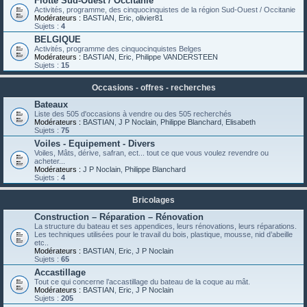
Flotte Sud-Ouest / Occitanie
Activités, programme, des cinquocinquistes de la région Sud-Ouest / Occitanie
Modérateurs :
BASTIAN
,
Eric
,
olivier81
Sujets :
4
BELGIQUE
Activités, programme des cinquocinquistes Belges
Modérateurs :
BASTIAN
,
Eric
,
Philippe VANDERSTEEN
Sujets :
15
Occasions - offres - recherches
Bateaux
Liste des 505 d'occasions à vendre ou des 505 recherchés
Modérateurs :
BASTIAN
,
J P Noclain
,
Philippe Blanchard
,
Elisabeth
Sujets :
75
Voiles - Equipement - Divers
Voiles, Mâts, dérive, safran, ect... tout ce que vous voulez revendre ou
acheter...
Modérateurs :
J P Noclain
,
Philippe Blanchard
Sujets :
4
Bricolages
Construction – Réparation – Rénovation
La structure du bateau et ses appendices, leurs rénovations, leurs réparations.
Les techniques utilisées pour le travail du bois, plastique, mousse, nid d’abeille
etc..
Modérateurs :
BASTIAN
,
Eric
,
J P Noclain
Sujets :
65
Accastillage
Tout ce qui concerne l’accastillage du bateau de la coque au mât.
Modérateurs :
BASTIAN
,
Eric
,
J P Noclain
Sujets :
205