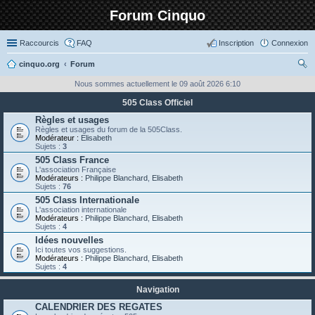
Forum Cinquo
Raccourcis
FAQ
Inscription
Connexion
cinquo.org
Forum
ec
Nous sommes actuellement le 09 août 2026 6:10
her
505 Class Officiel
ch
Règles et usages
Règles et usages du forum de la 505Class.
er
Modérateur :
Elisabeth
Sujets :
3
505 Class France
L'association Française
Modérateurs :
Philippe Blanchard
,
Elisabeth
Sujets :
76
505 Class Internationale
L'association internationale
Modérateurs :
Philippe Blanchard
,
Elisabeth
Sujets :
4
Idées nouvelles
Ici toutes vos suggestions.
Modérateurs :
Philippe Blanchard
,
Elisabeth
Sujets :
4
Navigation
CALENDRIER DES REGATES