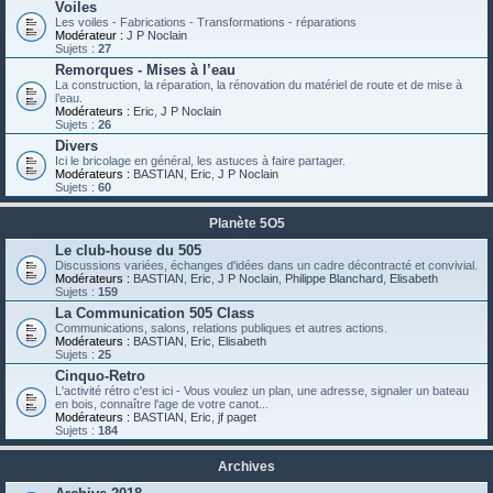
Voiles
Les voiles - Fabrications - Transformations - réparations
Modérateur :
J P Noclain
Sujets :
27
Remorques - Mises à l’eau
La construction, la réparation, la rénovation du matériel de route et de mise à
l’eau.
Modérateurs :
Eric
,
J P Noclain
Sujets :
26
Divers
Ici le bricolage en général, les astuces à faire partager.
Modérateurs :
BASTIAN
,
Eric
,
J P Noclain
Sujets :
60
Planète 5O5
Le club-house du 505
Discussions variées, échanges d'idées dans un cadre décontracté et convivial.
Modérateurs :
BASTIAN
,
Eric
,
J P Noclain
,
Philippe Blanchard
,
Elisabeth
Sujets :
159
La Communication 505 Class
Communications, salons, relations publiques et autres actions.
Modérateurs :
BASTIAN
,
Eric
,
Elisabeth
Sujets :
25
Cinquo-Retro
L'activité rétro c'est ici - Vous voulez un plan, une adresse, signaler un bateau
en bois, connaître l'age de votre canot...
Modérateurs :
BASTIAN
,
Eric
,
jf paget
Sujets :
184
Archives