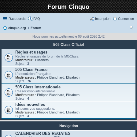
Forum Cinquo
Raccourcis
FAQ
Inscription
Connexion
cinquo.org
Forum
ec
Nous sommes actuellement le 08 août 2026 2:42
her
505 Class Officiel
ch
Règles et usages
Règles et usages du forum de la 505Class.
er
Modérateur :
Elisabeth
Sujets :
3
505 Class France
L'association Française
Modérateurs :
Philippe Blanchard
,
Elisabeth
Sujets :
76
505 Class Internationale
L'association internationale
Modérateurs :
Philippe Blanchard
,
Elisabeth
Sujets :
4
Idées nouvelles
Ici toutes vos suggestions.
Modérateurs :
Philippe Blanchard
,
Elisabeth
Sujets :
4
Navigation
CALENDRIER DES REGATES