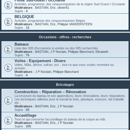
Flotte Sud-Ouest / Occitanie
Activités, programme, des cinquocinquistes de la région Sud-Ouest / Occitanie
Modérateurs :
BASTIAN
,
Eric
,
olivier81
Sujets :
4
BELGIQUE
Activités, programme des cinquocinquistes Belges
Modérateurs :
BASTIAN
,
Eric
,
Philippe VANDERSTEEN
Sujets :
15
Occasions - offres - recherches
Bateaux
Liste des 505 d'occasions à vendre ou des 505 recherchés
Modérateurs :
BASTIAN
,
J P Noclain
,
Philippe Blanchard
,
Elisabeth
Sujets :
75
Voiles - Equipement - Divers
Voiles, Mâts, dérive, safran, ect... tout ce que vous voulez revendre ou
acheter...
Modérateurs :
J P Noclain
,
Philippe Blanchard
Sujets :
4
Bricolages
Construction – Réparation – Rénovation
La structure du bateau et ses appendices, leurs rénovations, leurs réparations.
Les techniques utilisées pour le travail du bois, plastique, mousse, nid d’abeille
etc..
Modérateurs :
BASTIAN
,
Eric
,
J P Noclain
Sujets :
65
Accastillage
Tout ce qui concerne l’accastillage du bateau de la coque au mât.
Modérateurs :
BASTIAN
,
Eric
,
J P Noclain
Sujets :
205