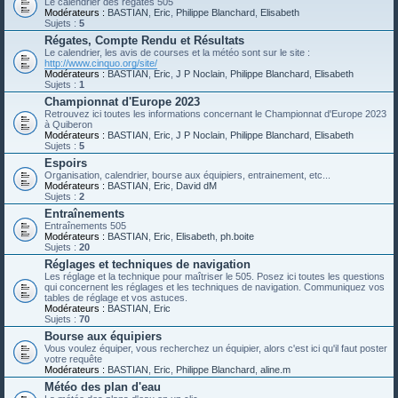
Le calendrier des régates 505
Modérateurs :
BASTIAN
,
Eric
,
Philippe Blanchard
,
Elisabeth
Sujets :
5
Régates, Compte Rendu et Résultats
Le calendrier, les avis de courses et la météo sont sur le site :
http://www.cinquo.org/site/
Modérateurs :
BASTIAN
,
Eric
,
J P Noclain
,
Philippe Blanchard
,
Elisabeth
Sujets :
1
Championnat d'Europe 2023
Retrouvez ici toutes les informations concernant le Championnat d'Europe 2023
à Quiberon
Modérateurs :
BASTIAN
,
Eric
,
J P Noclain
,
Philippe Blanchard
,
Elisabeth
Sujets :
5
Espoirs
Organisation, calendrier, bourse aux équipiers, entrainement, etc...
Modérateurs :
BASTIAN
,
Eric
,
David dM
Sujets :
2
Entraînements
Entraînements 505
Modérateurs :
BASTIAN
,
Eric
,
Elisabeth
,
ph.boite
Sujets :
20
Réglages et techniques de navigation
Les réglage et la technique pour maîtriser le 505. Posez ici toutes les questions
qui concernent les réglages et les techniques de navigation. Communiquez vos
tables de réglage et vos astuces.
Modérateurs :
BASTIAN
,
Eric
Sujets :
70
Bourse aux équipiers
Vous voulez équiper, vous recherchez un équipier, alors c'est ici qu'il faut poster
votre requête
Modérateurs :
BASTIAN
,
Eric
,
Philippe Blanchard
,
aline.m
Météo des plan d'eau