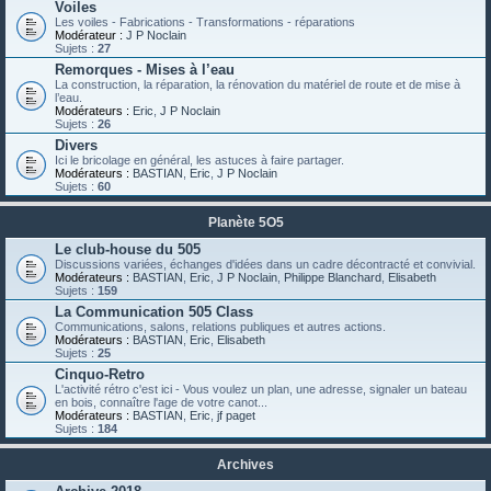
Voiles
Les voiles - Fabrications - Transformations - réparations
Modérateur :
J P Noclain
Sujets :
27
Remorques - Mises à l’eau
La construction, la réparation, la rénovation du matériel de route et de mise à
l’eau.
Modérateurs :
Eric
,
J P Noclain
Sujets :
26
Divers
Ici le bricolage en général, les astuces à faire partager.
Modérateurs :
BASTIAN
,
Eric
,
J P Noclain
Sujets :
60
Planète 5O5
Le club-house du 505
Discussions variées, échanges d'idées dans un cadre décontracté et convivial.
Modérateurs :
BASTIAN
,
Eric
,
J P Noclain
,
Philippe Blanchard
,
Elisabeth
Sujets :
159
La Communication 505 Class
Communications, salons, relations publiques et autres actions.
Modérateurs :
BASTIAN
,
Eric
,
Elisabeth
Sujets :
25
Cinquo-Retro
L'activité rétro c'est ici - Vous voulez un plan, une adresse, signaler un bateau
en bois, connaître l'age de votre canot...
Modérateurs :
BASTIAN
,
Eric
,
jf paget
Sujets :
184
Archives