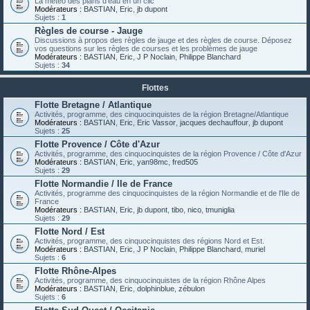
La météo des plans d'eau en un clic
Modérateurs :
BASTIAN
,
Eric
,
jb dupont
Sujets :
1
Règles de course - Jauge
Discussions à propos des règles de jauge et des règles de course. Déposez
vos questions sur les règles de courses et les problèmes de jauge
Modérateurs :
BASTIAN
,
Eric
,
J P Noclain
,
Philippe Blanchard
Sujets :
34
Flottes
Flotte Bretagne / Atlantique
Activités, programme, des cinquocinquistes de la région Bretagne/Atlantique
Modérateurs :
BASTIAN
,
Eric
,
Eric Vassor
,
jacques dechauffour
,
jb dupont
Sujets :
25
Flotte Provence / Côte d'Azur
Activités, programme, des cinquocinquistes de la région Provence / Côte d'Azur
Modérateurs :
BASTIAN
,
Eric
,
yan98mc
,
fred505
Sujets :
29
Flotte Normandie / Ile de France
Activités, programme des cinquocinquistes de la région Normandie et de l'Ile de
France
Modérateurs :
BASTIAN
,
Eric
,
jb dupont
,
tibo
,
nico
,
tmuniglia
Sujets :
29
Flotte Nord / Est
Activités, programme, des cinquocinquistes des régions Nord et Est.
Modérateurs :
BASTIAN
,
Eric
,
J P Noclain
,
Philippe Blanchard
,
muriel
Sujets :
6
Flotte Rhône-Alpes
Activités, programme, des cinquocinquistes de la région Rhône Alpes
Modérateurs :
BASTIAN
,
Eric
,
dolphinblue
,
zébulon
Sujets :
6