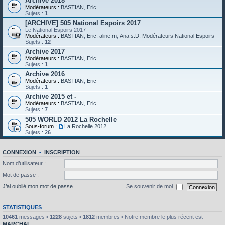
Archive 2018
Modérateurs :
BASTIAN
,
Eric
Sujets :
1
[ARCHIVE] 505 National Espoirs 2017
Le National Espoirs 2017
Modérateurs :
BASTIAN
,
Eric
,
aline.m
,
Anaïs.D
,
Modérateurs National Espoirs
Sujets :
12
Archive 2017
Modérateurs :
BASTIAN
,
Eric
Sujets :
1
Archive 2016
Modérateurs :
BASTIAN
,
Eric
Sujets :
1
Archive 2015 et -
Modérateurs :
BASTIAN
,
Eric
Sujets :
7
505 WORLD 2012 La Rochelle
Sous-forum :
La Rochelle 2012
Sujets :
26
CONNEXION
•
INSCRIPTION
Nom d’utilisateur :
Mot de passe :
J’ai oublié mon mot de passe
Se souvenir de moi
STATISTIQUES
10461
messages •
1228
sujets •
1812
membres • Notre membre le plus récent est
MARCHAL