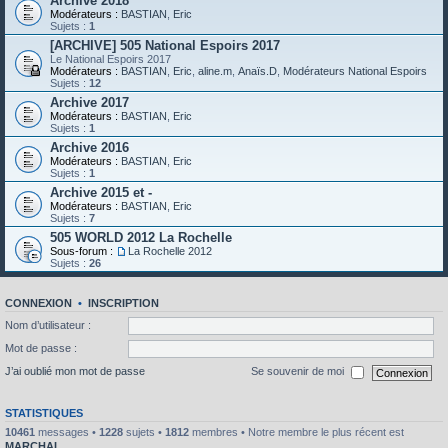
Archive 2018
Modérateurs :
BASTIAN
,
Eric
Sujets :
1
[ARCHIVE] 505 National Espoirs 2017
Le National Espoirs 2017
Modérateurs :
BASTIAN
,
Eric
,
aline.m
,
Anaïs.D
,
Modérateurs National Espoirs
Sujets :
12
Archive 2017
Modérateurs :
BASTIAN
,
Eric
Sujets :
1
Archive 2016
Modérateurs :
BASTIAN
,
Eric
Sujets :
1
Archive 2015 et -
Modérateurs :
BASTIAN
,
Eric
Sujets :
7
505 WORLD 2012 La Rochelle
Sous-forum :
La Rochelle 2012
Sujets :
26
CONNEXION
•
INSCRIPTION
Nom d’utilisateur :
Mot de passe :
J’ai oublié mon mot de passe
Se souvenir de moi
STATISTIQUES
10461
messages •
1228
sujets •
1812
membres • Notre membre le plus récent est
MARCHAL