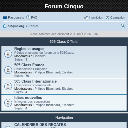
Forum Cinquo
Raccourcis
FAQ
Inscription
Connexion
cinquo.org
Forum
ec
Nous sommes actuellement le 09 août 2026 6:36
her
505 Class Officiel
ch
Règles et usages
Règles et usages du forum de la 505Class.
er
Modérateur :
Elisabeth
Sujets :
3
505 Class France
L'association Française
Modérateurs :
Philippe Blanchard
,
Elisabeth
Sujets :
76
505 Class Internationale
L'association internationale
Modérateurs :
Philippe Blanchard
,
Elisabeth
Sujets :
4
Idées nouvelles
Ici toutes vos suggestions.
Modérateurs :
Philippe Blanchard
,
Elisabeth
Sujets :
4
Navigation
CALENDRIER DES REGATES