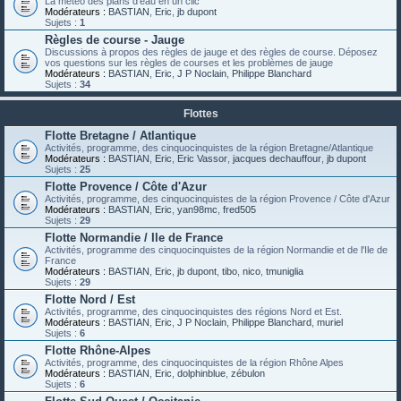
La météo des plans d'eau en un clic
Modérateurs :
BASTIAN
,
Eric
,
jb dupont
Sujets :
1
Règles de course - Jauge
Discussions à propos des règles de jauge et des règles de course. Déposez
vos questions sur les règles de courses et les problèmes de jauge
Modérateurs :
BASTIAN
,
Eric
,
J P Noclain
,
Philippe Blanchard
Sujets :
34
Flottes
Flotte Bretagne / Atlantique
Activités, programme, des cinquocinquistes de la région Bretagne/Atlantique
Modérateurs :
BASTIAN
,
Eric
,
Eric Vassor
,
jacques dechauffour
,
jb dupont
Sujets :
25
Flotte Provence / Côte d'Azur
Activités, programme, des cinquocinquistes de la région Provence / Côte d'Azur
Modérateurs :
BASTIAN
,
Eric
,
yan98mc
,
fred505
Sujets :
29
Flotte Normandie / Ile de France
Activités, programme des cinquocinquistes de la région Normandie et de l'Ile de
France
Modérateurs :
BASTIAN
,
Eric
,
jb dupont
,
tibo
,
nico
,
tmuniglia
Sujets :
29
Flotte Nord / Est
Activités, programme, des cinquocinquistes des régions Nord et Est.
Modérateurs :
BASTIAN
,
Eric
,
J P Noclain
,
Philippe Blanchard
,
muriel
Sujets :
6
Flotte Rhône-Alpes
Activités, programme, des cinquocinquistes de la région Rhône Alpes
Modérateurs :
BASTIAN
,
Eric
,
dolphinblue
,
zébulon
Sujets :
6