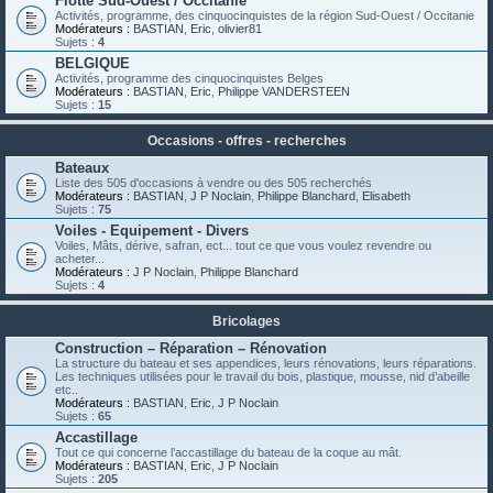
Flotte Sud-Ouest / Occitanie
Activités, programme, des cinquocinquistes de la région Sud-Ouest / Occitanie
Modérateurs :
BASTIAN
,
Eric
,
olivier81
Sujets :
4
BELGIQUE
Activités, programme des cinquocinquistes Belges
Modérateurs :
BASTIAN
,
Eric
,
Philippe VANDERSTEEN
Sujets :
15
Occasions - offres - recherches
Bateaux
Liste des 505 d'occasions à vendre ou des 505 recherchés
Modérateurs :
BASTIAN
,
J P Noclain
,
Philippe Blanchard
,
Elisabeth
Sujets :
75
Voiles - Equipement - Divers
Voiles, Mâts, dérive, safran, ect... tout ce que vous voulez revendre ou
acheter...
Modérateurs :
J P Noclain
,
Philippe Blanchard
Sujets :
4
Bricolages
Construction – Réparation – Rénovation
La structure du bateau et ses appendices, leurs rénovations, leurs réparations.
Les techniques utilisées pour le travail du bois, plastique, mousse, nid d’abeille
etc..
Modérateurs :
BASTIAN
,
Eric
,
J P Noclain
Sujets :
65
Accastillage
Tout ce qui concerne l’accastillage du bateau de la coque au mât.
Modérateurs :
BASTIAN
,
Eric
,
J P Noclain
Sujets :
205