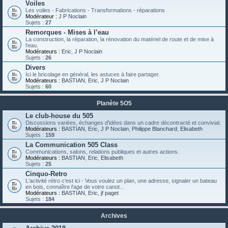
Voiles
Les voiles - Fabrications - Transformations - réparations
Modérateur :
J P Noclain
Sujets :
27
Remorques - Mises à l’eau
La construction, la réparation, la rénovation du matériel de route et de mise à
l’eau.
Modérateurs :
Eric
,
J P Noclain
Sujets :
26
Divers
Ici le bricolage en général, les astuces à faire partager.
Modérateurs :
BASTIAN
,
Eric
,
J P Noclain
Sujets :
60
Planète 5O5
Le club-house du 505
Discussions variées, échanges d'idées dans un cadre décontracté et convivial.
Modérateurs :
BASTIAN
,
Eric
,
J P Noclain
,
Philippe Blanchard
,
Elisabeth
Sujets :
159
La Communication 505 Class
Communications, salons, relations publiques et autres actions.
Modérateurs :
BASTIAN
,
Eric
,
Elisabeth
Sujets :
25
Cinquo-Retro
L'activité rétro c'est ici - Vous voulez un plan, une adresse, signaler un bateau
en bois, connaître l'age de votre canot...
Modérateurs :
BASTIAN
,
Eric
,
jf paget
Sujets :
184
Archives