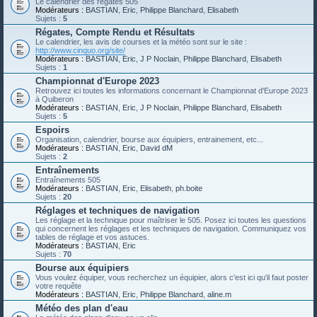
Le calendrier des régates 505
Modérateurs :
BASTIAN
,
Eric
,
Philippe Blanchard
,
Elisabeth
Sujets :
5
Régates, Compte Rendu et Résultats
Le calendrier, les avis de courses et la météo sont sur le site :
http://www.cinquo.org/site/
Modérateurs :
BASTIAN
,
Eric
,
J P Noclain
,
Philippe Blanchard
,
Elisabeth
Sujets :
1
Championnat d'Europe 2023
Retrouvez ici toutes les informations concernant le Championnat d'Europe 2023
à Quiberon
Modérateurs :
BASTIAN
,
Eric
,
J P Noclain
,
Philippe Blanchard
,
Elisabeth
Sujets :
5
Espoirs
Organisation, calendrier, bourse aux équipiers, entrainement, etc...
Modérateurs :
BASTIAN
,
Eric
,
David dM
Sujets :
2
Entraînements
Entraînements 505
Modérateurs :
BASTIAN
,
Eric
,
Elisabeth
,
ph.boite
Sujets :
20
Réglages et techniques de navigation
Les réglage et la technique pour maîtriser le 505. Posez ici toutes les questions
qui concernent les réglages et les techniques de navigation. Communiquez vos
tables de réglage et vos astuces.
Modérateurs :
BASTIAN
,
Eric
Sujets :
70
Bourse aux équipiers
Vous voulez équiper, vous recherchez un équipier, alors c'est ici qu'il faut poster
votre requête
Modérateurs :
BASTIAN
,
Eric
,
Philippe Blanchard
,
aline.m
Météo des plan d'eau