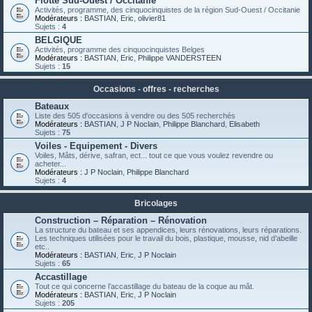
Flotte Sud-Ouest / Occitanie
Activités, programme, des cinquocinquistes de la région Sud-Ouest / Occitanie
Modérateurs :
BASTIAN
,
Eric
,
olivier81
Sujets :
4
BELGIQUE
Activités, programme des cinquocinquistes Belges
Modérateurs :
BASTIAN
,
Eric
,
Philippe VANDERSTEEN
Sujets :
15
Occasions - offres - recherches
Bateaux
Liste des 505 d'occasions à vendre ou des 505 recherchés
Modérateurs :
BASTIAN
,
J P Noclain
,
Philippe Blanchard
,
Elisabeth
Sujets :
75
Voiles - Equipement - Divers
Voiles, Mâts, dérive, safran, ect... tout ce que vous voulez revendre ou
acheter...
Modérateurs :
J P Noclain
,
Philippe Blanchard
Sujets :
4
Bricolages
Construction – Réparation – Rénovation
La structure du bateau et ses appendices, leurs rénovations, leurs réparations.
Les techniques utilisées pour le travail du bois, plastique, mousse, nid d’abeille
etc..
Modérateurs :
BASTIAN
,
Eric
,
J P Noclain
Sujets :
65
Accastillage
Tout ce qui concerne l’accastillage du bateau de la coque au mât.
Modérateurs :
BASTIAN
,
Eric
,
J P Noclain
Sujets :
205