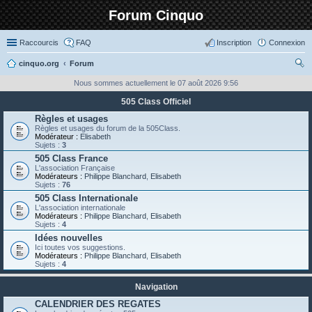
Forum Cinquo
Raccourcis
FAQ
Inscription
Connexion
cinquo.org
Forum
ec
Nous sommes actuellement le 07 août 2026 9:56
her
505 Class Officiel
ch
Règles et usages
Règles et usages du forum de la 505Class.
er
Modérateur :
Elisabeth
Sujets :
3
505 Class France
L'association Française
Modérateurs :
Philippe Blanchard
,
Elisabeth
Sujets :
76
505 Class Internationale
L'association internationale
Modérateurs :
Philippe Blanchard
,
Elisabeth
Sujets :
4
Idées nouvelles
Ici toutes vos suggestions.
Modérateurs :
Philippe Blanchard
,
Elisabeth
Sujets :
4
Navigation
CALENDRIER DES REGATES