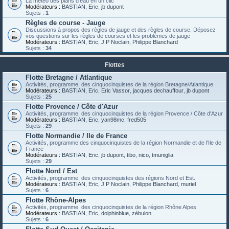
La météo des plans d'eau en un clic
Modérateurs :
BASTIAN
,
Eric
,
jb dupont
Sujets :
1
Règles de course - Jauge
Discussions à propos des règles de jauge et des règles de course. Déposez
vos questions sur les règles de courses et les problèmes de jauge
Modérateurs :
BASTIAN
,
Eric
,
J P Noclain
,
Philippe Blanchard
Sujets :
34
Flottes
Flotte Bretagne / Atlantique
Activités, programme, des cinquocinquistes de la région Bretagne/Atlantique
Modérateurs :
BASTIAN
,
Eric
,
Eric Vassor
,
jacques dechauffour
,
jb dupont
Sujets :
25
Flotte Provence / Côte d'Azur
Activités, programme, des cinquocinquistes de la région Provence / Côte d'Azur
Modérateurs :
BASTIAN
,
Eric
,
yan98mc
,
fred505
Sujets :
29
Flotte Normandie / Ile de France
Activités, programme des cinquocinquistes de la région Normandie et de l'Ile de
France
Modérateurs :
BASTIAN
,
Eric
,
jb dupont
,
tibo
,
nico
,
tmuniglia
Sujets :
29
Flotte Nord / Est
Activités, programme, des cinquocinquistes des régions Nord et Est.
Modérateurs :
BASTIAN
,
Eric
,
J P Noclain
,
Philippe Blanchard
,
muriel
Sujets :
6
Flotte Rhône-Alpes
Activités, programme, des cinquocinquistes de la région Rhône Alpes
Modérateurs :
BASTIAN
,
Eric
,
dolphinblue
,
zébulon
Sujets :
6