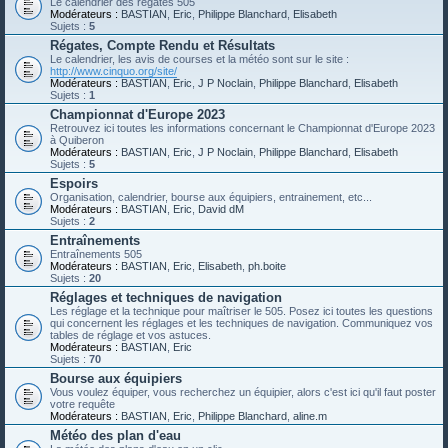
Le calendrier des régates 505
Modérateurs :
BASTIAN
,
Eric
,
Philippe Blanchard
,
Elisabeth
Sujets :
5
Régates, Compte Rendu et Résultats
Le calendrier, les avis de courses et la météo sont sur le site :
http://www.cinquo.org/site/
Modérateurs :
BASTIAN
,
Eric
,
J P Noclain
,
Philippe Blanchard
,
Elisabeth
Sujets :
1
Championnat d'Europe 2023
Retrouvez ici toutes les informations concernant le Championnat d'Europe 2023
à Quiberon
Modérateurs :
BASTIAN
,
Eric
,
J P Noclain
,
Philippe Blanchard
,
Elisabeth
Sujets :
5
Espoirs
Organisation, calendrier, bourse aux équipiers, entrainement, etc...
Modérateurs :
BASTIAN
,
Eric
,
David dM
Sujets :
2
Entraînements
Entraînements 505
Modérateurs :
BASTIAN
,
Eric
,
Elisabeth
,
ph.boite
Sujets :
20
Réglages et techniques de navigation
Les réglage et la technique pour maîtriser le 505. Posez ici toutes les questions
qui concernent les réglages et les techniques de navigation. Communiquez vos
tables de réglage et vos astuces.
Modérateurs :
BASTIAN
,
Eric
Sujets :
70
Bourse aux équipiers
Vous voulez équiper, vous recherchez un équipier, alors c'est ici qu'il faut poster
votre requête
Modérateurs :
BASTIAN
,
Eric
,
Philippe Blanchard
,
aline.m
Météo des plan d'eau