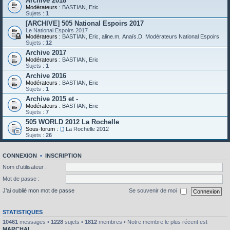
Archive 2018
Modérateurs :
BASTIAN
,
Eric
Sujets :
1
[ARCHIVE] 505 National Espoirs 2017
Le National Espoirs 2017
Modérateurs :
BASTIAN
,
Eric
,
aline.m
,
Anaïs.D
,
Modérateurs National Espoirs
Sujets :
12
Archive 2017
Modérateurs :
BASTIAN
,
Eric
Sujets :
1
Archive 2016
Modérateurs :
BASTIAN
,
Eric
Sujets :
1
Archive 2015 et -
Modérateurs :
BASTIAN
,
Eric
Sujets :
7
505 WORLD 2012 La Rochelle
Sous-forum :
La Rochelle 2012
Sujets :
26
CONNEXION
•
INSCRIPTION
Nom d’utilisateur :
Mot de passe :
J’ai oublié mon mot de passe
Se souvenir de moi
STATISTIQUES
10461
messages •
1228
sujets •
1812
membres • Notre membre le plus récent est
MARCHAL