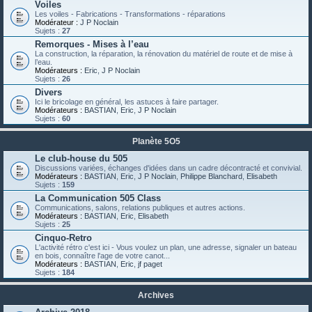
Voiles
Les voiles - Fabrications - Transformations - réparations
Modérateur :
J P Noclain
Sujets :
27
Remorques - Mises à l’eau
La construction, la réparation, la rénovation du matériel de route et de mise à
l’eau.
Modérateurs :
Eric
,
J P Noclain
Sujets :
26
Divers
Ici le bricolage en général, les astuces à faire partager.
Modérateurs :
BASTIAN
,
Eric
,
J P Noclain
Sujets :
60
Planète 5O5
Le club-house du 505
Discussions variées, échanges d'idées dans un cadre décontracté et convivial.
Modérateurs :
BASTIAN
,
Eric
,
J P Noclain
,
Philippe Blanchard
,
Elisabeth
Sujets :
159
La Communication 505 Class
Communications, salons, relations publiques et autres actions.
Modérateurs :
BASTIAN
,
Eric
,
Elisabeth
Sujets :
25
Cinquo-Retro
L'activité rétro c'est ici - Vous voulez un plan, une adresse, signaler un bateau
en bois, connaître l'age de votre canot...
Modérateurs :
BASTIAN
,
Eric
,
jf paget
Sujets :
184
Archives