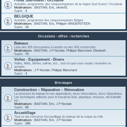
Flotte Sud-Ouest / Occitanie
Activités, programme, des cinquocinquistes de la région Sud-Ouest / Occitanie
Modérateurs :
BASTIAN
,
Eric
,
olivier81
Sujets :
4
BELGIQUE
Activités, programme des cinquocinquistes Belges
Modérateurs :
BASTIAN
,
Eric
,
Philippe VANDERSTEEN
Sujets :
15
Occasions - offres - recherches
Bateaux
Liste des 505 d'occasions à vendre ou des 505 recherchés
Modérateurs :
BASTIAN
,
J P Noclain
,
Philippe Blanchard
,
Elisabeth
Sujets :
75
Voiles - Equipement - Divers
Voiles, Mâts, dérive, safran, ect... tout ce que vous voulez revendre ou
acheter...
Modérateurs :
J P Noclain
,
Philippe Blanchard
Sujets :
4
Bricolages
Construction – Réparation – Rénovation
La structure du bateau et ses appendices, leurs rénovations, leurs réparations.
Les techniques utilisées pour le travail du bois, plastique, mousse, nid d’abeille
etc..
Modérateurs :
BASTIAN
,
Eric
,
J P Noclain
Sujets :
65
Accastillage
Tout ce qui concerne l’accastillage du bateau de la coque au mât.
Modérateurs :
BASTIAN
,
Eric
,
J P Noclain
Sujets :
205