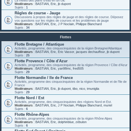
La météo des plans d'eau en un clic
Modérateurs :
BASTIAN
,
Eric
,
jb dupont
Sujets :
1
Règles de course - Jauge
Discussions à propos des règles de jauge et des règles de course. Déposez
vos questions sur les règles de courses et les problèmes de jauge
Modérateurs :
BASTIAN
,
Eric
,
J P Noclain
,
Philippe Blanchard
Sujets :
34
Flottes
Flotte Bretagne / Atlantique
Activités, programme, des cinquocinquistes de la région Bretagne/Atlantique
Modérateurs :
BASTIAN
,
Eric
,
Eric Vassor
,
jacques dechauffour
,
jb dupont
Sujets :
25
Flotte Provence / Côte d'Azur
Activités, programme, des cinquocinquistes de la région Provence / Côte d'Azur
Modérateurs :
BASTIAN
,
Eric
,
yan98mc
,
fred505
Sujets :
29
Flotte Normandie / Ile de France
Activités, programme des cinquocinquistes de la région Normandie et de l'Ile de
France
Modérateurs :
BASTIAN
,
Eric
,
jb dupont
,
tibo
,
nico
,
tmuniglia
Sujets :
29
Flotte Nord / Est
Activités, programme, des cinquocinquistes des régions Nord et Est.
Modérateurs :
BASTIAN
,
Eric
,
J P Noclain
,
Philippe Blanchard
,
muriel
Sujets :
6
Flotte Rhône-Alpes
Activités, programme, des cinquocinquistes de la région Rhône Alpes
Modérateurs :
BASTIAN
,
Eric
,
dolphinblue
,
zébulon
Sujets :
6