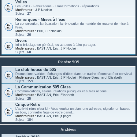
Voiles
Les voiles - Fabrications - Transformations - réparations
Modérateur :
J P Noclain
Sujets :
27
Remorques - Mises à l’eau
La construction, la réparation, la rénovation du matériel de route et de mise à
l’eau.
Modérateurs :
Eric
,
J P Noclain
Sujets :
26
Divers
Ici le bricolage en général, les astuces à faire partager.
Modérateurs :
BASTIAN
,
Eric
,
J P Noclain
Sujets :
60
Planète 5O5
Le club-house du 505
Discussions variées, échanges d'idées dans un cadre décontracté et convivial.
Modérateurs :
BASTIAN
,
Eric
,
J P Noclain
,
Philippe Blanchard
,
Elisabeth
Sujets :
159
La Communication 505 Class
Communications, salons, relations publiques et autres actions.
Modérateurs :
BASTIAN
,
Eric
,
Elisabeth
Sujets :
25
Cinquo-Retro
L'activité rétro c'est ici - Vous voulez un plan, une adresse, signaler un bateau
en bois, connaître l'age de votre canot...
Modérateurs :
BASTIAN
,
Eric
,
jf paget
Sujets :
184
Archives