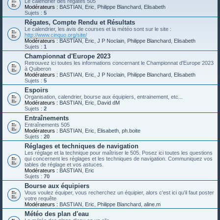
Le calendrier des régates 505
Modérateurs :
BASTIAN
,
Eric
,
Philippe Blanchard
,
Elisabeth
Sujets :
5
Régates, Compte Rendu et Résultats
Le calendrier, les avis de courses et la météo sont sur le site :
http://www.cinquo.org/site/
Modérateurs :
BASTIAN
,
Eric
,
J P Noclain
,
Philippe Blanchard
,
Elisabeth
Sujets :
1
Championnat d'Europe 2023
Retrouvez ici toutes les informations concernant le Championnat d'Europe 2023
à Quiberon
Modérateurs :
BASTIAN
,
Eric
,
J P Noclain
,
Philippe Blanchard
,
Elisabeth
Sujets :
5
Espoirs
Organisation, calendrier, bourse aux équipiers, entrainement, etc...
Modérateurs :
BASTIAN
,
Eric
,
David dM
Sujets :
2
Entraînements
Entraînements 505
Modérateurs :
BASTIAN
,
Eric
,
Elisabeth
,
ph.boite
Sujets :
20
Réglages et techniques de navigation
Les réglage et la technique pour maîtriser le 505. Posez ici toutes les questions
qui concernent les réglages et les techniques de navigation. Communiquez vos
tables de réglage et vos astuces.
Modérateurs :
BASTIAN
,
Eric
Sujets :
70
Bourse aux équipiers
Vous voulez équiper, vous recherchez un équipier, alors c'est ici qu'il faut poster
votre requête
Modérateurs :
BASTIAN
,
Eric
,
Philippe Blanchard
,
aline.m
Météo des plan d'eau