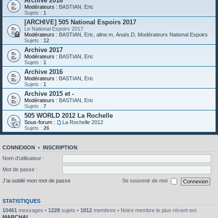
Archive 2018
Modérateurs :
BASTIAN
,
Eric
Sujets :
1
[ARCHIVE] 505 National Espoirs 2017
Le National Espoirs 2017
Modérateurs :
BASTIAN
,
Eric
,
aline.m
,
Anaïs.D
,
Modérateurs National Espoirs
Sujets :
12
Archive 2017
Modérateurs :
BASTIAN
,
Eric
Sujets :
1
Archive 2016
Modérateurs :
BASTIAN
,
Eric
Sujets :
1
Archive 2015 et -
Modérateurs :
BASTIAN
,
Eric
Sujets :
7
505 WORLD 2012 La Rochelle
Sous-forum :
La Rochelle 2012
Sujets :
26
CONNEXION
•
INSCRIPTION
Nom d’utilisateur :
Mot de passe :
J’ai oublié mon mot de passe
Se souvenir de moi
STATISTIQUES
10461
messages •
1228
sujets •
1812
membres • Notre membre le plus récent est
MARCHAL