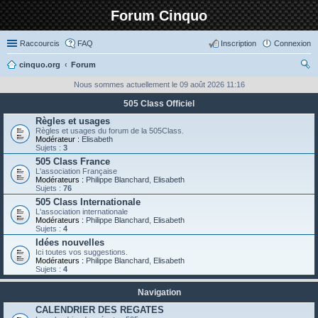
Forum Cinquo
Raccourcis
FAQ
Inscription
Connexion
cinquo.org
Forum
ec
Nous sommes actuellement le 09 août 2026 11:16
her
505 Class Officiel
ch
Règles et usages
Règles et usages du forum de la 505Class.
er
Modérateur :
Elisabeth
Sujets :
3
505 Class France
L'association Française
Modérateurs :
Philippe Blanchard
,
Elisabeth
Sujets :
76
505 Class Internationale
L'association internationale
Modérateurs :
Philippe Blanchard
,
Elisabeth
Sujets :
4
Idées nouvelles
Ici toutes vos suggestions.
Modérateurs :
Philippe Blanchard
,
Elisabeth
Sujets :
4
Navigation
CALENDRIER DES REGATES