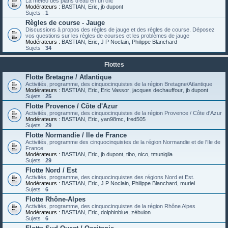
La météo des plans d'eau en un clic
Modérateurs :
BASTIAN
,
Eric
,
jb dupont
Sujets :
1
Règles de course - Jauge
Discussions à propos des règles de jauge et des règles de course. Déposez
vos questions sur les règles de courses et les problèmes de jauge
Modérateurs :
BASTIAN
,
Eric
,
J P Noclain
,
Philippe Blanchard
Sujets :
34
Flottes
Flotte Bretagne / Atlantique
Activités, programme, des cinquocinquistes de la région Bretagne/Atlantique
Modérateurs :
BASTIAN
,
Eric
,
Eric Vassor
,
jacques dechauffour
,
jb dupont
Sujets :
25
Flotte Provence / Côte d'Azur
Activités, programme, des cinquocinquistes de la région Provence / Côte d'Azur
Modérateurs :
BASTIAN
,
Eric
,
yan98mc
,
fred505
Sujets :
29
Flotte Normandie / Ile de France
Activités, programme des cinquocinquistes de la région Normandie et de l'Ile de
France
Modérateurs :
BASTIAN
,
Eric
,
jb dupont
,
tibo
,
nico
,
tmuniglia
Sujets :
29
Flotte Nord / Est
Activités, programme, des cinquocinquistes des régions Nord et Est.
Modérateurs :
BASTIAN
,
Eric
,
J P Noclain
,
Philippe Blanchard
,
muriel
Sujets :
6
Flotte Rhône-Alpes
Activités, programme, des cinquocinquistes de la région Rhône Alpes
Modérateurs :
BASTIAN
,
Eric
,
dolphinblue
,
zébulon
Sujets :
6