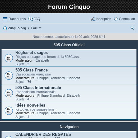
Forum Cinquo
Raccourcis
FAQ
Inscription
Connexion
cinquo.org
Forum
ec
Nous sommes actuellement le 09 août 2026 6:41
her
505 Class Officiel
ch
Règles et usages
Règles et usages du forum de la 505Class.
er
Modérateur :
Elisabeth
Sujets :
3
505 Class France
L'association Française
Modérateurs :
Philippe Blanchard
,
Elisabeth
Sujets :
76
505 Class Internationale
L'association internationale
Modérateurs :
Philippe Blanchard
,
Elisabeth
Sujets :
4
Idées nouvelles
Ici toutes vos suggestions.
Modérateurs :
Philippe Blanchard
,
Elisabeth
Sujets :
4
Navigation
CALENDRIER DES REGATES