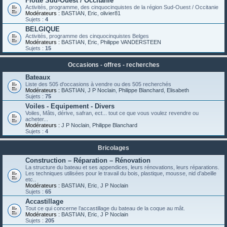
Flotte Sud-Ouest / Occitanie
Activités, programme, des cinquocinquistes de la région Sud-Ouest / Occitanie
Modérateurs :
BASTIAN
,
Eric
,
olivier81
Sujets :
4
BELGIQUE
Activités, programme des cinquocinquistes Belges
Modérateurs :
BASTIAN
,
Eric
,
Philippe VANDERSTEEN
Sujets :
15
Occasions - offres - recherches
Bateaux
Liste des 505 d'occasions à vendre ou des 505 recherchés
Modérateurs :
BASTIAN
,
J P Noclain
,
Philippe Blanchard
,
Elisabeth
Sujets :
75
Voiles - Equipement - Divers
Voiles, Mâts, dérive, safran, ect... tout ce que vous voulez revendre ou
acheter...
Modérateurs :
J P Noclain
,
Philippe Blanchard
Sujets :
4
Bricolages
Construction – Réparation – Rénovation
La structure du bateau et ses appendices, leurs rénovations, leurs réparations.
Les techniques utilisées pour le travail du bois, plastique, mousse, nid d’abeille
etc..
Modérateurs :
BASTIAN
,
Eric
,
J P Noclain
Sujets :
65
Accastillage
Tout ce qui concerne l’accastillage du bateau de la coque au mât.
Modérateurs :
BASTIAN
,
Eric
,
J P Noclain
Sujets :
205