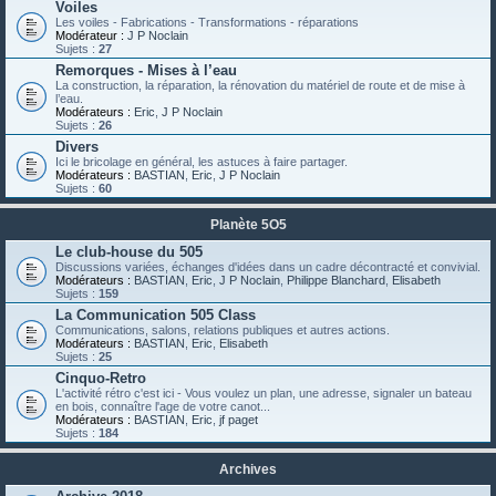
Voiles
Les voiles - Fabrications - Transformations - réparations
Modérateur :
J P Noclain
Sujets :
27
Remorques - Mises à l’eau
La construction, la réparation, la rénovation du matériel de route et de mise à
l’eau.
Modérateurs :
Eric
,
J P Noclain
Sujets :
26
Divers
Ici le bricolage en général, les astuces à faire partager.
Modérateurs :
BASTIAN
,
Eric
,
J P Noclain
Sujets :
60
Planète 5O5
Le club-house du 505
Discussions variées, échanges d'idées dans un cadre décontracté et convivial.
Modérateurs :
BASTIAN
,
Eric
,
J P Noclain
,
Philippe Blanchard
,
Elisabeth
Sujets :
159
La Communication 505 Class
Communications, salons, relations publiques et autres actions.
Modérateurs :
BASTIAN
,
Eric
,
Elisabeth
Sujets :
25
Cinquo-Retro
L'activité rétro c'est ici - Vous voulez un plan, une adresse, signaler un bateau
en bois, connaître l'age de votre canot...
Modérateurs :
BASTIAN
,
Eric
,
jf paget
Sujets :
184
Archives