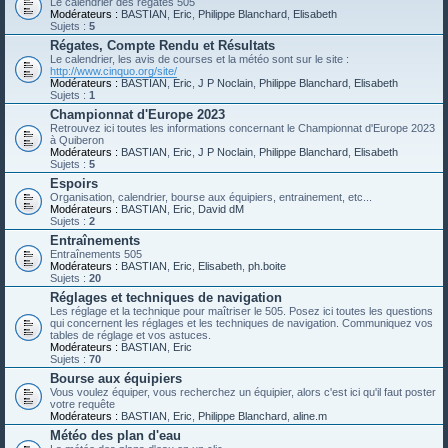
Le calendrier des régates 505
Modérateurs :
BASTIAN
,
Eric
,
Philippe Blanchard
,
Elisabeth
Sujets :
5
Régates, Compte Rendu et Résultats
Le calendrier, les avis de courses et la météo sont sur le site :
http://www.cinquo.org/site/
Modérateurs :
BASTIAN
,
Eric
,
J P Noclain
,
Philippe Blanchard
,
Elisabeth
Sujets :
1
Championnat d'Europe 2023
Retrouvez ici toutes les informations concernant le Championnat d'Europe 2023
à Quiberon
Modérateurs :
BASTIAN
,
Eric
,
J P Noclain
,
Philippe Blanchard
,
Elisabeth
Sujets :
5
Espoirs
Organisation, calendrier, bourse aux équipiers, entrainement, etc...
Modérateurs :
BASTIAN
,
Eric
,
David dM
Sujets :
2
Entraînements
Entraînements 505
Modérateurs :
BASTIAN
,
Eric
,
Elisabeth
,
ph.boite
Sujets :
20
Réglages et techniques de navigation
Les réglage et la technique pour maîtriser le 505. Posez ici toutes les questions
qui concernent les réglages et les techniques de navigation. Communiquez vos
tables de réglage et vos astuces.
Modérateurs :
BASTIAN
,
Eric
Sujets :
70
Bourse aux équipiers
Vous voulez équiper, vous recherchez un équipier, alors c'est ici qu'il faut poster
votre requête
Modérateurs :
BASTIAN
,
Eric
,
Philippe Blanchard
,
aline.m
Météo des plan d'eau