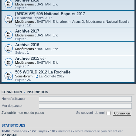
Archive 2018
Modérateurs :
BASTIAN
,
Eric
Sujets :
1
[ARCHIVE] 505 National Espoirs 2017
Le National Espoirs 2017
Modérateurs :
BASTIAN
,
Eric
,
aline.m
,
Anaïs.D
,
Modérateurs National Espoirs
Sujets :
12
Archive 2017
Modérateurs :
BASTIAN
,
Eric
Sujets :
1
Archive 2016
Modérateurs :
BASTIAN
,
Eric
Sujets :
1
Archive 2015 et -
Modérateurs :
BASTIAN
,
Eric
Sujets :
7
505 WORLD 2012 La Rochelle
Sous-forum :
La Rochelle 2012
Sujets :
26
CONNEXION
•
INSCRIPTION
Nom d’utilisateur :
Mot de passe :
J’ai oublié mon mot de passe
Se souvenir de moi
STATISTIQUES
10461
messages •
1228
sujets •
1812
membres • Notre membre le plus récent est
MARCHAL