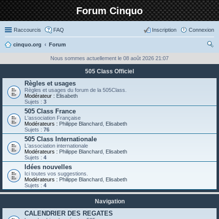
Forum Cinquo
Raccourcis
FAQ
Inscription
Connexion
cinquo.org
Forum
ec
Nous sommes actuellement le 08 août 2026 21:07
her
505 Class Officiel
ch
Règles et usages
Règles et usages du forum de la 505Class.
er
Modérateur :
Elisabeth
Sujets :
3
505 Class France
L'association Française
Modérateurs :
Philippe Blanchard
,
Elisabeth
Sujets :
76
505 Class Internationale
L'association internationale
Modérateurs :
Philippe Blanchard
,
Elisabeth
Sujets :
4
Idées nouvelles
Ici toutes vos suggestions.
Modérateurs :
Philippe Blanchard
,
Elisabeth
Sujets :
4
Navigation
CALENDRIER DES REGATES