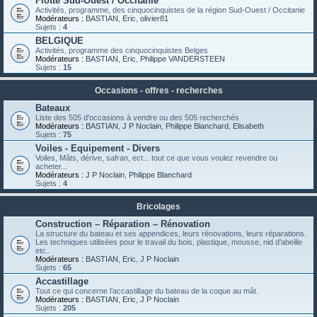
Flotte Sud-Ouest / Occitanie
Activités, programme, des cinquocinquistes de la région Sud-Ouest / Occitanie
Modérateurs :
BASTIAN
,
Eric
,
olivier81
Sujets :
4
BELGIQUE
Activités, programme des cinquocinquistes Belges
Modérateurs :
BASTIAN
,
Eric
,
Philippe VANDERSTEEN
Sujets :
15
Occasions - offres - recherches
Bateaux
Liste des 505 d'occasions à vendre ou des 505 recherchés
Modérateurs :
BASTIAN
,
J P Noclain
,
Philippe Blanchard
,
Elisabeth
Sujets :
75
Voiles - Equipement - Divers
Voiles, Mâts, dérive, safran, ect... tout ce que vous voulez revendre ou
acheter...
Modérateurs :
J P Noclain
,
Philippe Blanchard
Sujets :
4
Bricolages
Construction – Réparation – Rénovation
La structure du bateau et ses appendices, leurs rénovations, leurs réparations.
Les techniques utilisées pour le travail du bois, plastique, mousse, nid d’abeille
etc..
Modérateurs :
BASTIAN
,
Eric
,
J P Noclain
Sujets :
65
Accastillage
Tout ce qui concerne l’accastillage du bateau de la coque au mât.
Modérateurs :
BASTIAN
,
Eric
,
J P Noclain
Sujets :
205