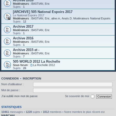
Archive 2018
Modérateurs :
BASTIAN
,
Eric
Sujets :
1
[ARCHIVE] 505 National Espoirs 2017
Le National Espoirs 2017
Modérateurs :
BASTIAN
,
Eric
,
aline.m
,
Anaïs.D
,
Modérateurs National Espoirs
Sujets :
12
Archive 2017
Modérateurs :
BASTIAN
,
Eric
Sujets :
1
Archive 2016
Modérateurs :
BASTIAN
,
Eric
Sujets :
1
Archive 2015 et -
Modérateurs :
BASTIAN
,
Eric
Sujets :
7
505 WORLD 2012 La Rochelle
Sous-forum :
La Rochelle 2012
Sujets :
26
CONNEXION
•
INSCRIPTION
Nom d’utilisateur :
Mot de passe :
J’ai oublié mon mot de passe
Se souvenir de moi
STATISTIQUES
10461
messages •
1228
sujets •
1812
membres • Notre membre le plus récent est
MARCHAL