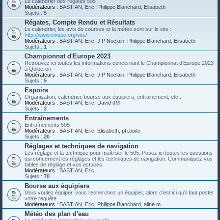
Le calendrier des régates 505
Modérateurs :
BASTIAN
,
Eric
,
Philippe Blanchard
,
Elisabeth
Sujets :
5
Régates, Compte Rendu et Résultats
Le calendrier, les avis de courses et la météo sont sur le site :
http://www.cinquo.org/site/
Modérateurs :
BASTIAN
,
Eric
,
J P Noclain
,
Philippe Blanchard
,
Elisabeth
Sujets :
1
Championnat d'Europe 2023
Retrouvez ici toutes les informations concernant le Championnat d'Europe 2023
à Quiberon
Modérateurs :
BASTIAN
,
Eric
,
J P Noclain
,
Philippe Blanchard
,
Elisabeth
Sujets :
5
Espoirs
Organisation, calendrier, bourse aux équipiers, entrainement, etc...
Modérateurs :
BASTIAN
,
Eric
,
David dM
Sujets :
2
Entraînements
Entraînements 505
Modérateurs :
BASTIAN
,
Eric
,
Elisabeth
,
ph.boite
Sujets :
20
Réglages et techniques de navigation
Les réglage et la technique pour maîtriser le 505. Posez ici toutes les questions
qui concernent les réglages et les techniques de navigation. Communiquez vos
tables de réglage et vos astuces.
Modérateurs :
BASTIAN
,
Eric
Sujets :
70
Bourse aux équipiers
Vous voulez équiper, vous recherchez un équipier, alors c'est ici qu'il faut poster
votre requête
Modérateurs :
BASTIAN
,
Eric
,
Philippe Blanchard
,
aline.m
Météo des plan d'eau