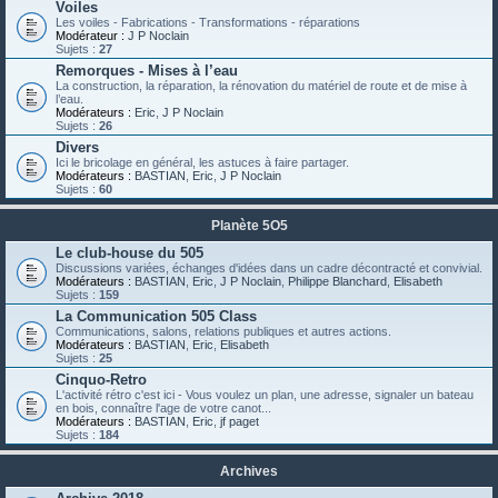
Voiles
Les voiles - Fabrications - Transformations - réparations
Modérateur :
J P Noclain
Sujets :
27
Remorques - Mises à l’eau
La construction, la réparation, la rénovation du matériel de route et de mise à
l’eau.
Modérateurs :
Eric
,
J P Noclain
Sujets :
26
Divers
Ici le bricolage en général, les astuces à faire partager.
Modérateurs :
BASTIAN
,
Eric
,
J P Noclain
Sujets :
60
Planète 5O5
Le club-house du 505
Discussions variées, échanges d'idées dans un cadre décontracté et convivial.
Modérateurs :
BASTIAN
,
Eric
,
J P Noclain
,
Philippe Blanchard
,
Elisabeth
Sujets :
159
La Communication 505 Class
Communications, salons, relations publiques et autres actions.
Modérateurs :
BASTIAN
,
Eric
,
Elisabeth
Sujets :
25
Cinquo-Retro
L'activité rétro c'est ici - Vous voulez un plan, une adresse, signaler un bateau
en bois, connaître l'age de votre canot...
Modérateurs :
BASTIAN
,
Eric
,
jf paget
Sujets :
184
Archives