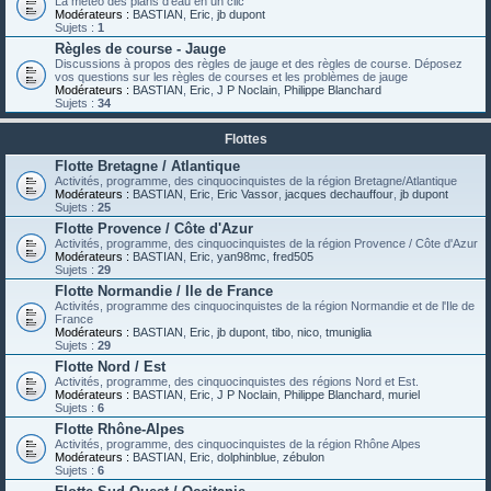
La météo des plans d'eau en un clic
Modérateurs :
BASTIAN
,
Eric
,
jb dupont
Sujets :
1
Règles de course - Jauge
Discussions à propos des règles de jauge et des règles de course. Déposez
vos questions sur les règles de courses et les problèmes de jauge
Modérateurs :
BASTIAN
,
Eric
,
J P Noclain
,
Philippe Blanchard
Sujets :
34
Flottes
Flotte Bretagne / Atlantique
Activités, programme, des cinquocinquistes de la région Bretagne/Atlantique
Modérateurs :
BASTIAN
,
Eric
,
Eric Vassor
,
jacques dechauffour
,
jb dupont
Sujets :
25
Flotte Provence / Côte d'Azur
Activités, programme, des cinquocinquistes de la région Provence / Côte d'Azur
Modérateurs :
BASTIAN
,
Eric
,
yan98mc
,
fred505
Sujets :
29
Flotte Normandie / Ile de France
Activités, programme des cinquocinquistes de la région Normandie et de l'Ile de
France
Modérateurs :
BASTIAN
,
Eric
,
jb dupont
,
tibo
,
nico
,
tmuniglia
Sujets :
29
Flotte Nord / Est
Activités, programme, des cinquocinquistes des régions Nord et Est.
Modérateurs :
BASTIAN
,
Eric
,
J P Noclain
,
Philippe Blanchard
,
muriel
Sujets :
6
Flotte Rhône-Alpes
Activités, programme, des cinquocinquistes de la région Rhône Alpes
Modérateurs :
BASTIAN
,
Eric
,
dolphinblue
,
zébulon
Sujets :
6