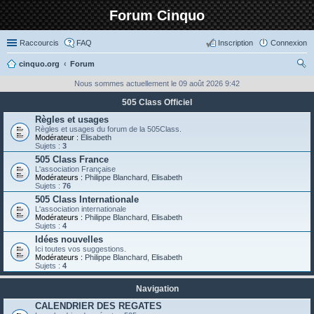
Forum Cinquo
Raccourcis
FAQ
Inscription
Connexion
cinquo.org
Forum
ec
Nous sommes actuellement le 09 août 2026 9:42
her
505 Class Officiel
ch
Règles et usages
Règles et usages du forum de la 505Class.
er
Modérateur :
Elisabeth
Sujets :
3
505 Class France
L'association Française
Modérateurs :
Philippe Blanchard
,
Elisabeth
Sujets :
76
505 Class Internationale
L'association internationale
Modérateurs :
Philippe Blanchard
,
Elisabeth
Sujets :
4
Idées nouvelles
Ici toutes vos suggestions.
Modérateurs :
Philippe Blanchard
,
Elisabeth
Sujets :
4
Navigation
CALENDRIER DES REGATES