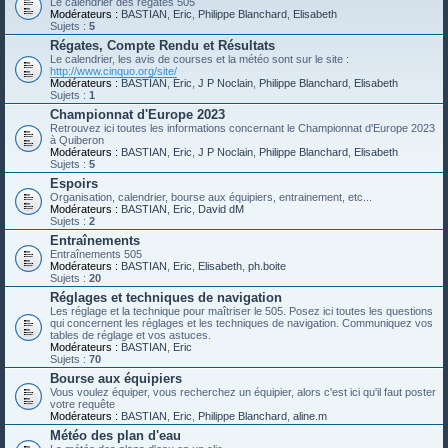
Le calendrier des régates 505
Modérateurs :
BASTIAN
,
Eric
,
Philippe Blanchard
,
Elisabeth
Sujets :
5
Régates, Compte Rendu et Résultats
Le calendrier, les avis de courses et la météo sont sur le site :
http://www.cinquo.org/site/
Modérateurs :
BASTIAN
,
Eric
,
J P Noclain
,
Philippe Blanchard
,
Elisabeth
Sujets :
1
Championnat d'Europe 2023
Retrouvez ici toutes les informations concernant le Championnat d'Europe 2023
à Quiberon
Modérateurs :
BASTIAN
,
Eric
,
J P Noclain
,
Philippe Blanchard
,
Elisabeth
Sujets :
5
Espoirs
Organisation, calendrier, bourse aux équipiers, entrainement, etc...
Modérateurs :
BASTIAN
,
Eric
,
David dM
Sujets :
2
Entraînements
Entraînements 505
Modérateurs :
BASTIAN
,
Eric
,
Elisabeth
,
ph.boite
Sujets :
20
Réglages et techniques de navigation
Les réglage et la technique pour maîtriser le 505. Posez ici toutes les questions
qui concernent les réglages et les techniques de navigation. Communiquez vos
tables de réglage et vos astuces.
Modérateurs :
BASTIAN
,
Eric
Sujets :
70
Bourse aux équipiers
Vous voulez équiper, vous recherchez un équipier, alors c'est ici qu'il faut poster
votre requête
Modérateurs :
BASTIAN
,
Eric
,
Philippe Blanchard
,
aline.m
Météo des plan d'eau