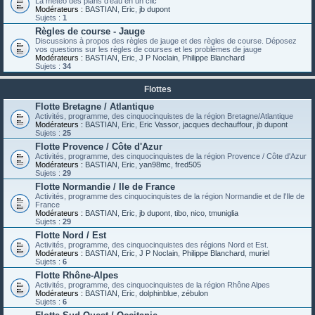
La météo des plans d'eau en un clic
Modérateurs :
BASTIAN
,
Eric
,
jb dupont
Sujets :
1
Règles de course - Jauge
Discussions à propos des règles de jauge et des règles de course. Déposez
vos questions sur les règles de courses et les problèmes de jauge
Modérateurs :
BASTIAN
,
Eric
,
J P Noclain
,
Philippe Blanchard
Sujets :
34
Flottes
Flotte Bretagne / Atlantique
Activités, programme, des cinquocinquistes de la région Bretagne/Atlantique
Modérateurs :
BASTIAN
,
Eric
,
Eric Vassor
,
jacques dechauffour
,
jb dupont
Sujets :
25
Flotte Provence / Côte d'Azur
Activités, programme, des cinquocinquistes de la région Provence / Côte d'Azur
Modérateurs :
BASTIAN
,
Eric
,
yan98mc
,
fred505
Sujets :
29
Flotte Normandie / Ile de France
Activités, programme des cinquocinquistes de la région Normandie et de l'Ile de
France
Modérateurs :
BASTIAN
,
Eric
,
jb dupont
,
tibo
,
nico
,
tmuniglia
Sujets :
29
Flotte Nord / Est
Activités, programme, des cinquocinquistes des régions Nord et Est.
Modérateurs :
BASTIAN
,
Eric
,
J P Noclain
,
Philippe Blanchard
,
muriel
Sujets :
6
Flotte Rhône-Alpes
Activités, programme, des cinquocinquistes de la région Rhône Alpes
Modérateurs :
BASTIAN
,
Eric
,
dolphinblue
,
zébulon
Sujets :
6