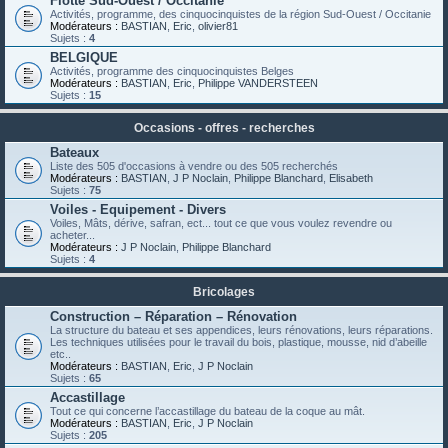
Flotte Sud-Ouest / Occitanie
Activités, programme, des cinquocinquistes de la région Sud-Ouest / Occitanie
Modérateurs :
BASTIAN
,
Eric
,
olivier81
Sujets :
4
BELGIQUE
Activités, programme des cinquocinquistes Belges
Modérateurs :
BASTIAN
,
Eric
,
Philippe VANDERSTEEN
Sujets :
15
Occasions - offres - recherches
Bateaux
Liste des 505 d'occasions à vendre ou des 505 recherchés
Modérateurs :
BASTIAN
,
J P Noclain
,
Philippe Blanchard
,
Elisabeth
Sujets :
75
Voiles - Equipement - Divers
Voiles, Mâts, dérive, safran, ect... tout ce que vous voulez revendre ou
acheter...
Modérateurs :
J P Noclain
,
Philippe Blanchard
Sujets :
4
Bricolages
Construction – Réparation – Rénovation
La structure du bateau et ses appendices, leurs rénovations, leurs réparations.
Les techniques utilisées pour le travail du bois, plastique, mousse, nid d’abeille
etc..
Modérateurs :
BASTIAN
,
Eric
,
J P Noclain
Sujets :
65
Accastillage
Tout ce qui concerne l’accastillage du bateau de la coque au mât.
Modérateurs :
BASTIAN
,
Eric
,
J P Noclain
Sujets :
205