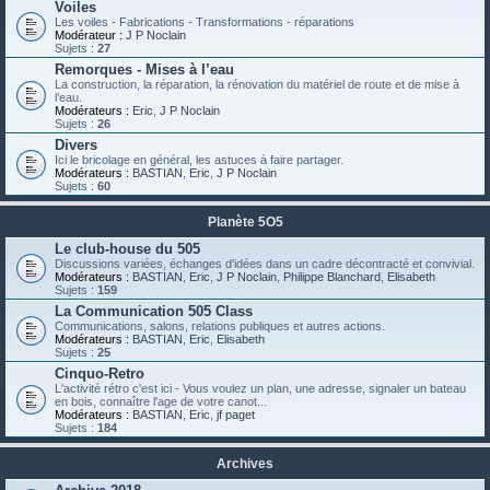
Voiles
Les voiles - Fabrications - Transformations - réparations
Modérateur :
J P Noclain
Sujets :
27
Remorques - Mises à l’eau
La construction, la réparation, la rénovation du matériel de route et de mise à
l’eau.
Modérateurs :
Eric
,
J P Noclain
Sujets :
26
Divers
Ici le bricolage en général, les astuces à faire partager.
Modérateurs :
BASTIAN
,
Eric
,
J P Noclain
Sujets :
60
Planète 5O5
Le club-house du 505
Discussions variées, échanges d'idées dans un cadre décontracté et convivial.
Modérateurs :
BASTIAN
,
Eric
,
J P Noclain
,
Philippe Blanchard
,
Elisabeth
Sujets :
159
La Communication 505 Class
Communications, salons, relations publiques et autres actions.
Modérateurs :
BASTIAN
,
Eric
,
Elisabeth
Sujets :
25
Cinquo-Retro
L'activité rétro c'est ici - Vous voulez un plan, une adresse, signaler un bateau
en bois, connaître l'age de votre canot...
Modérateurs :
BASTIAN
,
Eric
,
jf paget
Sujets :
184
Archives