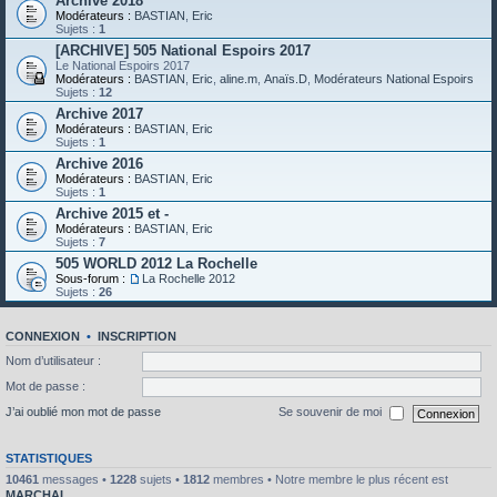
Archive 2018
Modérateurs :
BASTIAN
,
Eric
Sujets :
1
[ARCHIVE] 505 National Espoirs 2017
Le National Espoirs 2017
Modérateurs :
BASTIAN
,
Eric
,
aline.m
,
Anaïs.D
,
Modérateurs National Espoirs
Sujets :
12
Archive 2017
Modérateurs :
BASTIAN
,
Eric
Sujets :
1
Archive 2016
Modérateurs :
BASTIAN
,
Eric
Sujets :
1
Archive 2015 et -
Modérateurs :
BASTIAN
,
Eric
Sujets :
7
505 WORLD 2012 La Rochelle
Sous-forum :
La Rochelle 2012
Sujets :
26
CONNEXION
•
INSCRIPTION
Nom d’utilisateur :
Mot de passe :
J’ai oublié mon mot de passe
Se souvenir de moi
STATISTIQUES
10461
messages •
1228
sujets •
1812
membres • Notre membre le plus récent est
MARCHAL