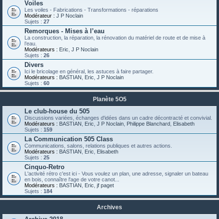
Voiles
Les voiles - Fabrications - Transformations - réparations
Modérateur :
J P Noclain
Sujets :
27
Remorques - Mises à l’eau
La construction, la réparation, la rénovation du matériel de route et de mise à
l’eau.
Modérateurs :
Eric
,
J P Noclain
Sujets :
26
Divers
Ici le bricolage en général, les astuces à faire partager.
Modérateurs :
BASTIAN
,
Eric
,
J P Noclain
Sujets :
60
Planète 5O5
Le club-house du 505
Discussions variées, échanges d'idées dans un cadre décontracté et convivial.
Modérateurs :
BASTIAN
,
Eric
,
J P Noclain
,
Philippe Blanchard
,
Elisabeth
Sujets :
159
La Communication 505 Class
Communications, salons, relations publiques et autres actions.
Modérateurs :
BASTIAN
,
Eric
,
Elisabeth
Sujets :
25
Cinquo-Retro
L'activité rétro c'est ici - Vous voulez un plan, une adresse, signaler un bateau
en bois, connaître l'age de votre canot...
Modérateurs :
BASTIAN
,
Eric
,
jf paget
Sujets :
184
Archives