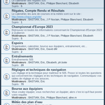
Le calendrier des régates 505
Modérateurs :
BASTIAN
,
Eric
,
Philippe Blanchard
,
Elisabeth
Sujets :
5
Régates, Compte Rendu et Résultats
Le calendrier, les avis de courses et la météo sont sur le site :
http://www.cinquo.org/site/
Modérateurs :
BASTIAN
,
Eric
,
J P Noclain
,
Philippe Blanchard
,
Elisabeth
Sujets :
1
Championnat d'Europe 2023
Retrouvez ici toutes les informations concernant le Championnat d'Europe 2023
à Quiberon
Modérateurs :
BASTIAN
,
Eric
,
J P Noclain
,
Philippe Blanchard
,
Elisabeth
Sujets :
5
Espoirs
Organisation, calendrier, bourse aux équipiers, entrainement, etc...
Modérateurs :
BASTIAN
,
Eric
,
David dM
Sujets :
2
Entraînements
Entraînements 505
Modérateurs :
BASTIAN
,
Eric
,
Elisabeth
,
ph.boite
Sujets :
20
Réglages et techniques de navigation
Les réglage et la technique pour maîtriser le 505. Posez ici toutes les questions
qui concernent les réglages et les techniques de navigation. Communiquez vos
tables de réglage et vos astuces.
Modérateurs :
BASTIAN
,
Eric
Sujets :
70
Bourse aux équipiers
Vous voulez équiper, vous recherchez un équipier, alors c'est ici qu'il faut poster
votre requête
Modérateurs :
BASTIAN
,
Eric
,
Philippe Blanchard
,
aline.m
Météo des plan d'eau