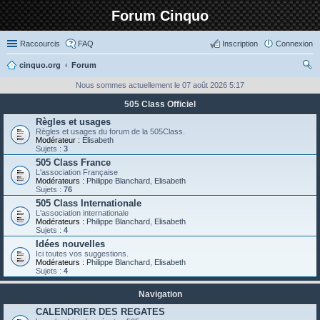
Forum Cinquo
Raccourcis
FAQ
Inscription
Connexion
cinquo.org
Forum
ec
Nous sommes actuellement le 07 août 2026 5:17
her
505 Class Officiel
ch
Règles et usages
Règles et usages du forum de la 505Class.
er
Modérateur :
Elisabeth
Sujets :
3
505 Class France
L'association Française
Modérateurs :
Philippe Blanchard
,
Elisabeth
Sujets :
76
505 Class Internationale
L'association internationale
Modérateurs :
Philippe Blanchard
,
Elisabeth
Sujets :
4
Idées nouvelles
Ici toutes vos suggestions.
Modérateurs :
Philippe Blanchard
,
Elisabeth
Sujets :
4
Navigation
CALENDRIER DES REGATES