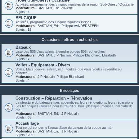
Flotte Sud-Ouest / Occitanie
Activités, programme, des cinquocinquistes de la région Sud-Ouest / Occitanie
Modérateurs :
BASTIAN
,
Eric
,
olivier81
Sujets :
4
BELGIQUE
Activités, programme des cinquocinquistes Belges
Modérateurs :
BASTIAN
,
Eric
,
Philippe VANDERSTEEN
Sujets :
15
Occasions - offres - recherches
Bateaux
Liste des 505 d'occasions à vendre ou des 505 recherchés
Modérateurs :
BASTIAN
,
J P Noclain
,
Philippe Blanchard
,
Elisabeth
Sujets :
75
Voiles - Equipement - Divers
Voiles, Mâts, dérive, safran, ect... tout ce que vous voulez revendre ou
acheter...
Modérateurs :
J P Noclain
,
Philippe Blanchard
Sujets :
4
Bricolages
Construction – Réparation – Rénovation
La structure du bateau et ses appendices, leurs rénovations, leurs réparations.
Les techniques utilisées pour le travail du bois, plastique, mousse, nid d’abeille
etc..
Modérateurs :
BASTIAN
,
Eric
,
J P Noclain
Sujets :
65
Accastillage
Tout ce qui concerne l’accastillage du bateau de la coque au mât.
Modérateurs :
BASTIAN
,
Eric
,
J P Noclain
Sujets :
205