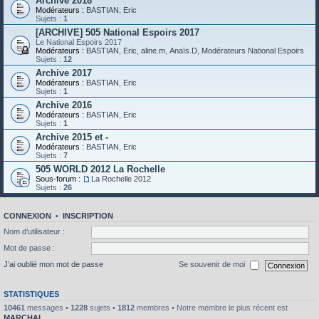
Archive 2018
Modérateurs :
BASTIAN
,
Eric
Sujets :
1
[ARCHIVE] 505 National Espoirs 2017
Le National Espoirs 2017
Modérateurs :
BASTIAN
,
Eric
,
aline.m
,
Anaïs.D
,
Modérateurs National Espoirs
Sujets :
12
Archive 2017
Modérateurs :
BASTIAN
,
Eric
Sujets :
1
Archive 2016
Modérateurs :
BASTIAN
,
Eric
Sujets :
1
Archive 2015 et -
Modérateurs :
BASTIAN
,
Eric
Sujets :
7
505 WORLD 2012 La Rochelle
Sous-forum :
La Rochelle 2012
Sujets :
26
CONNEXION
•
INSCRIPTION
Nom d’utilisateur :
Mot de passe :
J’ai oublié mon mot de passe
Se souvenir de moi
STATISTIQUES
10461
messages •
1228
sujets •
1812
membres • Notre membre le plus récent est
MARCHAL