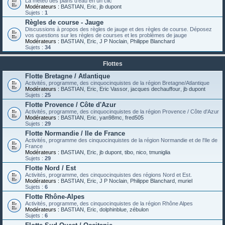
La météo des plans d'eau en un clic
Modérateurs :
BASTIAN
,
Eric
,
jb dupont
Sujets :
1
Règles de course - Jauge
Discussions à propos des règles de jauge et des règles de course. Déposez
vos questions sur les règles de courses et les problèmes de jauge
Modérateurs :
BASTIAN
,
Eric
,
J P Noclain
,
Philippe Blanchard
Sujets :
34
Flottes
Flotte Bretagne / Atlantique
Activités, programme, des cinquocinquistes de la région Bretagne/Atlantique
Modérateurs :
BASTIAN
,
Eric
,
Eric Vassor
,
jacques dechauffour
,
jb dupont
Sujets :
25
Flotte Provence / Côte d'Azur
Activités, programme, des cinquocinquistes de la région Provence / Côte d'Azur
Modérateurs :
BASTIAN
,
Eric
,
yan98mc
,
fred505
Sujets :
29
Flotte Normandie / Ile de France
Activités, programme des cinquocinquistes de la région Normandie et de l'Ile de
France
Modérateurs :
BASTIAN
,
Eric
,
jb dupont
,
tibo
,
nico
,
tmuniglia
Sujets :
29
Flotte Nord / Est
Activités, programme, des cinquocinquistes des régions Nord et Est.
Modérateurs :
BASTIAN
,
Eric
,
J P Noclain
,
Philippe Blanchard
,
muriel
Sujets :
6
Flotte Rhône-Alpes
Activités, programme, des cinquocinquistes de la région Rhône Alpes
Modérateurs :
BASTIAN
,
Eric
,
dolphinblue
,
zébulon
Sujets :
6