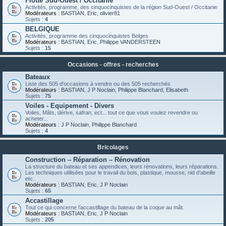
Flotte Sud-Ouest / Occitanie
Activités, programme, des cinquocinquistes de la région Sud-Ouest / Occitanie
Modérateurs :
BASTIAN
,
Eric
,
olivier81
Sujets :
4
BELGIQUE
Activités, programme des cinquocinquistes Belges
Modérateurs :
BASTIAN
,
Eric
,
Philippe VANDERSTEEN
Sujets :
15
Occasions - offres - recherches
Bateaux
Liste des 505 d'occasions à vendre ou des 505 recherchés
Modérateurs :
BASTIAN
,
J P Noclain
,
Philippe Blanchard
,
Elisabeth
Sujets :
75
Voiles - Equipement - Divers
Voiles, Mâts, dérive, safran, ect... tout ce que vous voulez revendre ou
acheter...
Modérateurs :
J P Noclain
,
Philippe Blanchard
Sujets :
4
Bricolages
Construction – Réparation – Rénovation
La structure du bateau et ses appendices, leurs rénovations, leurs réparations.
Les techniques utilisées pour le travail du bois, plastique, mousse, nid d’abeille
etc..
Modérateurs :
BASTIAN
,
Eric
,
J P Noclain
Sujets :
65
Accastillage
Tout ce qui concerne l’accastillage du bateau de la coque au mât.
Modérateurs :
BASTIAN
,
Eric
,
J P Noclain
Sujets :
205