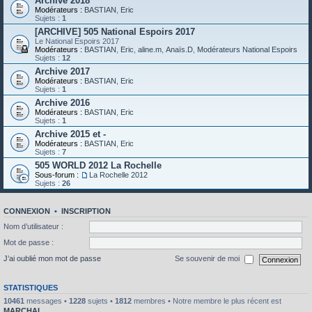
Archive 2018
Modérateurs :
BASTIAN
,
Eric
Sujets :
1
[ARCHIVE] 505 National Espoirs 2017
Le National Espoirs 2017
Modérateurs :
BASTIAN
,
Eric
,
aline.m
,
Anaïs.D
,
Modérateurs National Espoirs
Sujets :
12
Archive 2017
Modérateurs :
BASTIAN
,
Eric
Sujets :
1
Archive 2016
Modérateurs :
BASTIAN
,
Eric
Sujets :
1
Archive 2015 et -
Modérateurs :
BASTIAN
,
Eric
Sujets :
7
505 WORLD 2012 La Rochelle
Sous-forum :
La Rochelle 2012
Sujets :
26
CONNEXION
•
INSCRIPTION
Nom d’utilisateur :
Mot de passe :
J’ai oublié mon mot de passe
Se souvenir de moi
STATISTIQUES
10461
messages •
1228
sujets •
1812
membres • Notre membre le plus récent est
MARCHAL