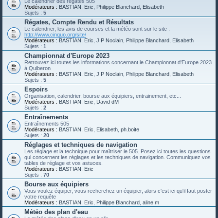
Le calendrier des régates 505
Modérateurs :
BASTIAN
,
Eric
,
Philippe Blanchard
,
Elisabeth
Sujets :
5
Régates, Compte Rendu et Résultats
Le calendrier, les avis de courses et la météo sont sur le site :
http://www.cinquo.org/site/
Modérateurs :
BASTIAN
,
Eric
,
J P Noclain
,
Philippe Blanchard
,
Elisabeth
Sujets :
1
Championnat d'Europe 2023
Retrouvez ici toutes les informations concernant le Championnat d'Europe 2023
à Quiberon
Modérateurs :
BASTIAN
,
Eric
,
J P Noclain
,
Philippe Blanchard
,
Elisabeth
Sujets :
5
Espoirs
Organisation, calendrier, bourse aux équipiers, entrainement, etc...
Modérateurs :
BASTIAN
,
Eric
,
David dM
Sujets :
2
Entraînements
Entraînements 505
Modérateurs :
BASTIAN
,
Eric
,
Elisabeth
,
ph.boite
Sujets :
20
Réglages et techniques de navigation
Les réglage et la technique pour maîtriser le 505. Posez ici toutes les questions
qui concernent les réglages et les techniques de navigation. Communiquez vos
tables de réglage et vos astuces.
Modérateurs :
BASTIAN
,
Eric
Sujets :
70
Bourse aux équipiers
Vous voulez équiper, vous recherchez un équipier, alors c'est ici qu'il faut poster
votre requête
Modérateurs :
BASTIAN
,
Eric
,
Philippe Blanchard
,
aline.m
Météo des plan d'eau