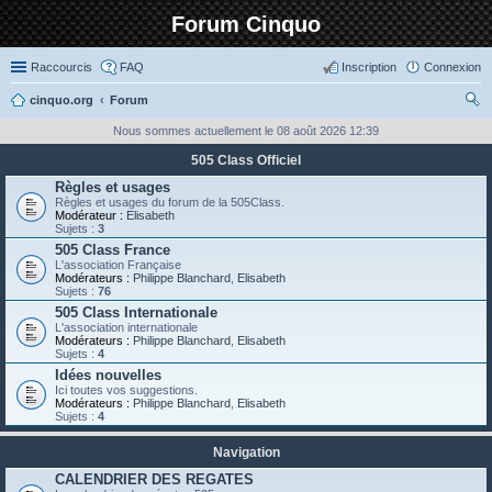
Forum Cinquo
Raccourcis
FAQ
Inscription
Connexion
cinquo.org
Forum
ec
Nous sommes actuellement le 08 août 2026 12:39
her
505 Class Officiel
ch
Règles et usages
Règles et usages du forum de la 505Class.
er
Modérateur :
Elisabeth
Sujets :
3
505 Class France
L'association Française
Modérateurs :
Philippe Blanchard
,
Elisabeth
Sujets :
76
505 Class Internationale
L'association internationale
Modérateurs :
Philippe Blanchard
,
Elisabeth
Sujets :
4
Idées nouvelles
Ici toutes vos suggestions.
Modérateurs :
Philippe Blanchard
,
Elisabeth
Sujets :
4
Navigation
CALENDRIER DES REGATES