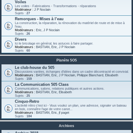
Voiles
Les voiles - Fabrications - Transformations - réparations
Modérateur :
J P Noclain
Sujets :
27
Remorques - Mises à l’eau
La construction, la réparation, la rénovation du matériel de route et de mise à
l’eau.
Modérateurs :
Eric
,
J P Noclain
Sujets :
26
Divers
Ici le bricolage en général, les astuces à faire partager.
Modérateurs :
BASTIAN
,
Eric
,
J P Noclain
Sujets :
60
Planète 5O5
Le club-house du 505
Discussions variées, échanges d'idées dans un cadre décontracté et convivial.
Modérateurs :
BASTIAN
,
Eric
,
J P Noclain
,
Philippe Blanchard
,
Elisabeth
Sujets :
159
La Communication 505 Class
Communications, salons, relations publiques et autres actions.
Modérateurs :
BASTIAN
,
Eric
,
Elisabeth
Sujets :
25
Cinquo-Retro
L'activité rétro c'est ici - Vous voulez un plan, une adresse, signaler un bateau
en bois, connaître l'age de votre canot...
Modérateurs :
BASTIAN
,
Eric
,
jf paget
Sujets :
184
Archives