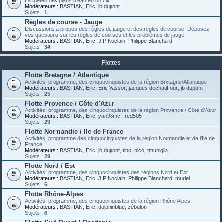
La météo des plans d'eau en un clic
Modérateurs :
BASTIAN
,
Eric
,
jb dupont
Sujets :
1
Règles de course - Jauge
Discussions à propos des règles de jauge et des règles de course. Déposez
vos questions sur les règles de courses et les problèmes de jauge
Modérateurs :
BASTIAN
,
Eric
,
J P Noclain
,
Philippe Blanchard
Sujets :
34
Flottes
Flotte Bretagne / Atlantique
Activités, programme, des cinquocinquistes de la région Bretagne/Atlantique
Modérateurs :
BASTIAN
,
Eric
,
Eric Vassor
,
jacques dechauffour
,
jb dupont
Sujets :
25
Flotte Provence / Côte d'Azur
Activités, programme, des cinquocinquistes de la région Provence / Côte d'Azur
Modérateurs :
BASTIAN
,
Eric
,
yan98mc
,
fred505
Sujets :
29
Flotte Normandie / Ile de France
Activités, programme des cinquocinquistes de la région Normandie et de l'Ile de
France
Modérateurs :
BASTIAN
,
Eric
,
jb dupont
,
tibo
,
nico
,
tmuniglia
Sujets :
29
Flotte Nord / Est
Activités, programme, des cinquocinquistes des régions Nord et Est.
Modérateurs :
BASTIAN
,
Eric
,
J P Noclain
,
Philippe Blanchard
,
muriel
Sujets :
6
Flotte Rhône-Alpes
Activités, programme, des cinquocinquistes de la région Rhône Alpes
Modérateurs :
BASTIAN
,
Eric
,
dolphinblue
,
zébulon
Sujets :
6