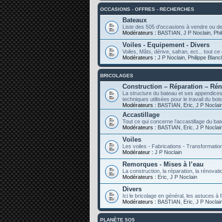
OCCASIONS - OFFRES - RECHERCHES
Bateaux
Liste des 505 d'occasions à vendre ou d
Modérateurs :
BASTIAN
,
J P Noclain
,
Phi
Voiles - Equipement - Divers
Voiles, Mâts, dérive, safran, ect... tout 
Modérateurs :
J P Noclain
,
Philippe Blan
BRICOLAGES
Construction – Réparation – Ré
La structure du bateau et ses appendices,
techniques utilisées pour le travail du bois
Modérateurs :
BASTIAN
,
Eric
,
J P Noclai
Accastillage
Tout ce qui concerne l’accastillage du ba
Modérateurs :
BASTIAN
,
Eric
,
J P Noclai
Voiles
Les voiles - Fabrications - Transformatio
Modérateur :
J P Noclain
Remorques - Mises à l’eau
La construction, la réparation, la rénovati
Modérateurs :
Eric
,
J P Noclain
Divers
Ici le bricolage en général, les astuces à f
Modérateurs :
BASTIAN
,
Eric
,
J P Noclai
PLANÈTE 5O5