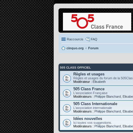
Raccourcis
FAQ
cinquo.org
Forum
505 CLASS OFFICIEL
Règles et usages
Règles et usages du forum de la 505Clas
Modérateur :
Elisabeth
505 Class France
L'association Française
Modérateurs :
Philippe Blanchard
,
Elisabe
505 Class Internationale
L'association internationale
Modérateurs :
Philippe Blanchard
,
Elisabe
Idées nouvelles
Ici toutes vos suggestions.
Modérateurs :
Philippe Blanchard
,
Elisabe