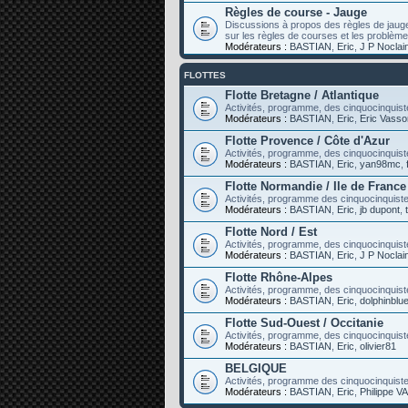
Règles de course - Jauge
Discussions à propos des règles de jaug
sur les règles de courses et les problèm
Modérateurs :
BASTIAN
,
Eric
,
J P Noclai
FLOTTES
Flotte Bretagne / Atlantique
Activités, programme, des cinquocinquiste
Modérateurs :
BASTIAN
,
Eric
,
Eric Vasso
Flotte Provence / Côte d'Azur
Activités, programme, des cinquocinquist
Modérateurs :
BASTIAN
,
Eric
,
yan98mc
,
Flotte Normandie / Ile de France
Activités, programme des cinquocinquistes
Modérateurs :
BASTIAN
,
Eric
,
jb dupont
,
Flotte Nord / Est
Activités, programme, des cinquocinquist
Modérateurs :
BASTIAN
,
Eric
,
J P Noclai
Flotte Rhône-Alpes
Activités, programme, des cinquocinquist
Modérateurs :
BASTIAN
,
Eric
,
dolphinblu
Flotte Sud-Ouest / Occitanie
Activités, programme, des cinquocinquist
Modérateurs :
BASTIAN
,
Eric
,
olivier81
BELGIQUE
Activités, programme des cinquocinquist
Modérateurs :
BASTIAN
,
Eric
,
Philippe