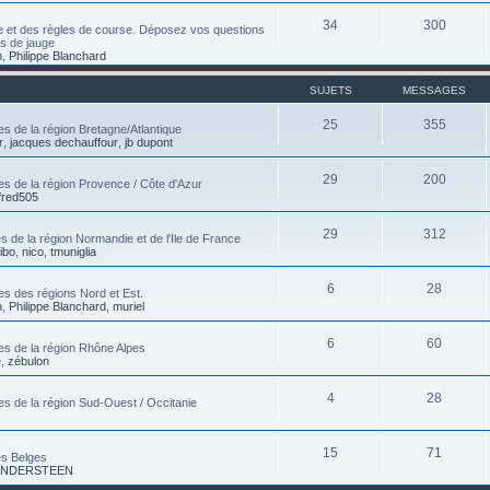
34
300
e et des règles de course. Déposez vos questions
es de jauge
n
,
Philippe Blanchard
SUJETS
MESSAGES
25
355
s de la région Bretagne/Atlantique
r
,
jacques dechauffour
,
jb dupont
29
200
es de la région Provence / Côte d'Azur
fred505
29
312
 de la région Normandie et de l'Ile de France
tibo
,
nico
,
tmuniglia
6
28
es des régions Nord et Est.
n
,
Philippe Blanchard
,
muriel
6
60
es de la région Rhône Alpes
e
,
zébulon
4
28
es de la région Sud-Ouest / Occitanie
15
71
es Belges
 VANDERSTEEN