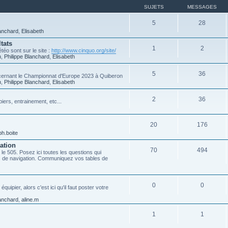
SUJETS
MESSAGES
5
28
lanchard
,
Elisabeth
tats
1
2
téo sont sur le site :
http://www.cinquo.org/site/
n
,
Philippe Blanchard
,
Elisabeth
5
36
ncernant le Championnat d'Europe 2023 à Quiberon
n
,
Philippe Blanchard
,
Elisabeth
2
36
iers, entrainement, etc...
20
176
ph.boite
ation
70
494
 le 505. Posez ici toutes les questions qui
es de navigation. Communiquez vos tables de
0
0
ipier, alors c'est ici qu'il faut poster votre
lanchard
,
aline.m
1
1