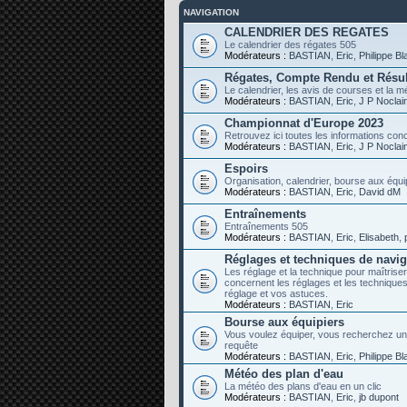
NAVIGATION
CALENDRIER DES REGATES
Le calendrier des régates 505
Modérateurs :
BASTIAN
,
Eric
,
Philippe B
Régates, Compte Rendu et Résul
Le calendrier, les avis de courses et la mé
Modérateurs :
BASTIAN
,
Eric
,
J P Noclai
Championnat d'Europe 2023
Retrouvez ici toutes les informations co
Modérateurs :
BASTIAN
,
Eric
,
J P Noclai
Espoirs
Organisation, calendrier, bourse aux équip
Modérateurs :
BASTIAN
,
Eric
,
David dM
Entraînements
Entraînements 505
Modérateurs :
BASTIAN
,
Eric
,
Elisabeth
,
Réglages et techniques de navig
Les réglage et la technique pour maîtriser
concernent les réglages et les techniqu
réglage et vos astuces.
Modérateurs :
BASTIAN
,
Eric
Bourse aux équipiers
Vous voulez équiper, vous recherchez un équ
requête
Modérateurs :
BASTIAN
,
Eric
,
Philippe B
Météo des plan d'eau
La météo des plans d'eau en un clic
Modérateurs :
BASTIAN
,
Eric
,
jb dupont