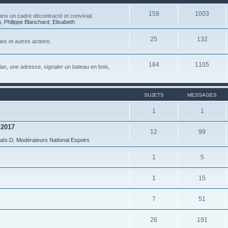
159
1003
ns un cadre décontracté et convivial.
n
,
Philippe Blanchard
,
Elisabeth
25
132
es et autres actions.
184
1105
 plan, une adresse, signaler un bateau en bois,
SUJETS
MESSAGES
1
1
 2017
12
99
aïs.D
,
Modérateurs National Espoirs
1
5
1
15
7
51
26
191