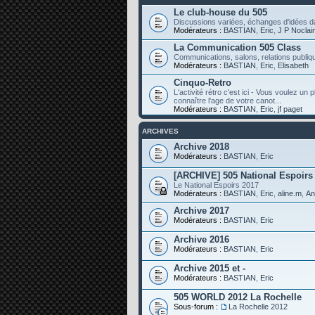
Le club-house du 505
Discussions variées, échanges d'idées da
Modérateurs :
BASTIAN
,
Eric
,
J P Noclai
La Communication 505 Class
Communications, salons, relations publiqu
Modérateurs :
BASTIAN
,
Eric
,
Elisabeth
Cinquo-Retro
L'activité rétro c'est ici - Vous voulez un
connaître l'age de votre canot...
Modérateurs :
BASTIAN
,
Eric
,
jf paget
ARCHIVES
Archive 2018
Modérateurs :
BASTIAN
,
Eric
[ARCHIVE] 505 National Espoirs
Le National Espoirs 2017
Modérateurs :
BASTIAN
,
Eric
,
aline.m
,
An
Archive 2017
Modérateurs :
BASTIAN
,
Eric
Archive 2016
Modérateurs :
BASTIAN
,
Eric
Archive 2015 et -
Modérateurs :
BASTIAN
,
Eric
505 WORLD 2012 La Rochelle
Sous-forum :
La Rochelle 2012