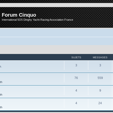
Forum Cinquo
International 5O5 Dinghy Yacht Racing Association France
SUJETS
MESSAGES
3
3
s.
76
559
th
4
9
th
4
24
th