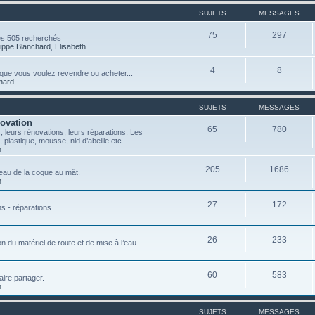
SUJETS
MESSAGES
75
297
es 505 recherchés
lippe Blanchard
,
Elisabeth
4
8
ce que vous voulez revendre ou acheter...
chard
SUJETS
MESSAGES
novation
65
780
 leurs rénovations, leurs réparations. Les
, plastique, mousse, nid d’abeille etc..
n
205
1686
teau de la coque au mât.
n
27
172
ns - réparations
26
233
on du matériel de route et de mise à l’eau.
60
583
aire partager.
n
SUJETS
MESSAGES