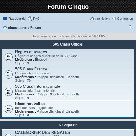
Forum Cinquo
Raccourcis
FAQ
Inscription
Connexion
cinquo.org
Forum
ec
Nous sommes actuellement le 07 août 2026 11:05
her
505 Class Officiel
ch
Règles et usages
Règles et usages du forum de la 505Class.
er
Modérateur :
Elisabeth
Sujets :
3
505 Class France
L'association Française
Modérateurs :
Philippe Blanchard
,
Elisabeth
Sujets :
76
505 Class Internationale
L'association internationale
Modérateurs :
Philippe Blanchard
,
Elisabeth
Sujets :
4
Idées nouvelles
Ici toutes vos suggestions.
Modérateurs :
Philippe Blanchard
,
Elisabeth
Sujets :
4
Navigation
CALENDRIER DES REGATES