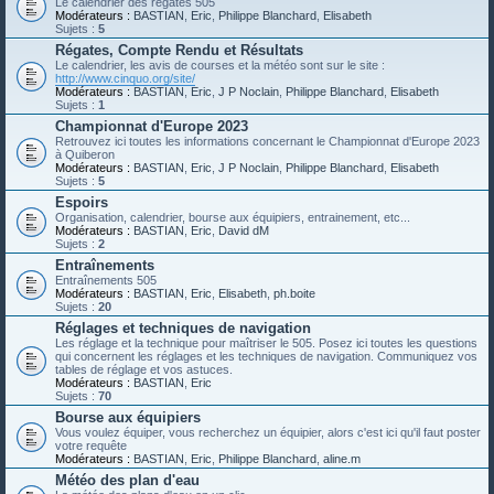
Le calendrier des régates 505
Modérateurs :
BASTIAN
,
Eric
,
Philippe Blanchard
,
Elisabeth
Sujets :
5
Régates, Compte Rendu et Résultats
Le calendrier, les avis de courses et la météo sont sur le site :
http://www.cinquo.org/site/
Modérateurs :
BASTIAN
,
Eric
,
J P Noclain
,
Philippe Blanchard
,
Elisabeth
Sujets :
1
Championnat d'Europe 2023
Retrouvez ici toutes les informations concernant le Championnat d'Europe 2023
à Quiberon
Modérateurs :
BASTIAN
,
Eric
,
J P Noclain
,
Philippe Blanchard
,
Elisabeth
Sujets :
5
Espoirs
Organisation, calendrier, bourse aux équipiers, entrainement, etc...
Modérateurs :
BASTIAN
,
Eric
,
David dM
Sujets :
2
Entraînements
Entraînements 505
Modérateurs :
BASTIAN
,
Eric
,
Elisabeth
,
ph.boite
Sujets :
20
Réglages et techniques de navigation
Les réglage et la technique pour maîtriser le 505. Posez ici toutes les questions
qui concernent les réglages et les techniques de navigation. Communiquez vos
tables de réglage et vos astuces.
Modérateurs :
BASTIAN
,
Eric
Sujets :
70
Bourse aux équipiers
Vous voulez équiper, vous recherchez un équipier, alors c'est ici qu'il faut poster
votre requête
Modérateurs :
BASTIAN
,
Eric
,
Philippe Blanchard
,
aline.m
Météo des plan d'eau