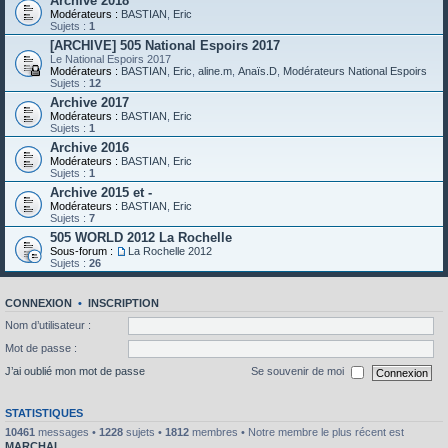
Archive 2018
Modérateurs :
BASTIAN
,
Eric
Sujets :
1
[ARCHIVE] 505 National Espoirs 2017
Le National Espoirs 2017
Modérateurs :
BASTIAN
,
Eric
,
aline.m
,
Anaïs.D
,
Modérateurs National Espoirs
Sujets :
12
Archive 2017
Modérateurs :
BASTIAN
,
Eric
Sujets :
1
Archive 2016
Modérateurs :
BASTIAN
,
Eric
Sujets :
1
Archive 2015 et -
Modérateurs :
BASTIAN
,
Eric
Sujets :
7
505 WORLD 2012 La Rochelle
Sous-forum :
La Rochelle 2012
Sujets :
26
CONNEXION
•
INSCRIPTION
Nom d’utilisateur :
Mot de passe :
J’ai oublié mon mot de passe
Se souvenir de moi
STATISTIQUES
10461
messages •
1228
sujets •
1812
membres • Notre membre le plus récent est
MARCHAL