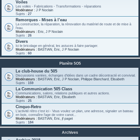
Voiles
Les voiles - Fabrications - Transformations - réparations
Modérateur :
J P Noclain
Sujets :
27
Remorques - Mises à l’eau
La construction, la réparation, la rénovation du matériel de route et de mise à
l’eau.
Modérateurs :
Eric
,
J P Noclain
Sujets :
26
Divers
Ici le bricolage en général, les astuces à faire partager.
Modérateurs :
BASTIAN
,
Eric
,
J P Noclain
Sujets :
60
Planète 5O5
Le club-house du 505
Discussions variées, échanges d'idées dans un cadre décontracté et convivial.
Modérateurs :
BASTIAN
,
Eric
,
J P Noclain
,
Philippe Blanchard
,
Elisabeth
Sujets :
159
La Communication 505 Class
Communications, salons, relations publiques et autres actions.
Modérateurs :
BASTIAN
,
Eric
,
Elisabeth
Sujets :
25
Cinquo-Retro
L'activité rétro c'est ici - Vous voulez un plan, une adresse, signaler un bateau
en bois, connaître l'age de votre canot...
Modérateurs :
BASTIAN
,
Eric
,
jf paget
Sujets :
184
Archives