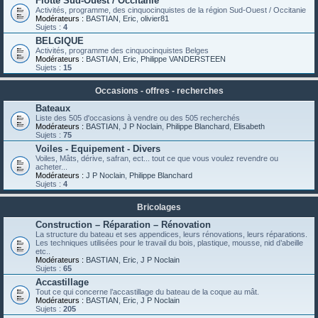
Flotte Sud-Ouest / Occitanie
Activités, programme, des cinquocinquistes de la région Sud-Ouest / Occitanie
Modérateurs :
BASTIAN
,
Eric
,
olivier81
Sujets :
4
BELGIQUE
Activités, programme des cinquocinquistes Belges
Modérateurs :
BASTIAN
,
Eric
,
Philippe VANDERSTEEN
Sujets :
15
Occasions - offres - recherches
Bateaux
Liste des 505 d'occasions à vendre ou des 505 recherchés
Modérateurs :
BASTIAN
,
J P Noclain
,
Philippe Blanchard
,
Elisabeth
Sujets :
75
Voiles - Equipement - Divers
Voiles, Mâts, dérive, safran, ect... tout ce que vous voulez revendre ou
acheter...
Modérateurs :
J P Noclain
,
Philippe Blanchard
Sujets :
4
Bricolages
Construction – Réparation – Rénovation
La structure du bateau et ses appendices, leurs rénovations, leurs réparations.
Les techniques utilisées pour le travail du bois, plastique, mousse, nid d’abeille
etc..
Modérateurs :
BASTIAN
,
Eric
,
J P Noclain
Sujets :
65
Accastillage
Tout ce qui concerne l’accastillage du bateau de la coque au mât.
Modérateurs :
BASTIAN
,
Eric
,
J P Noclain
Sujets :
205