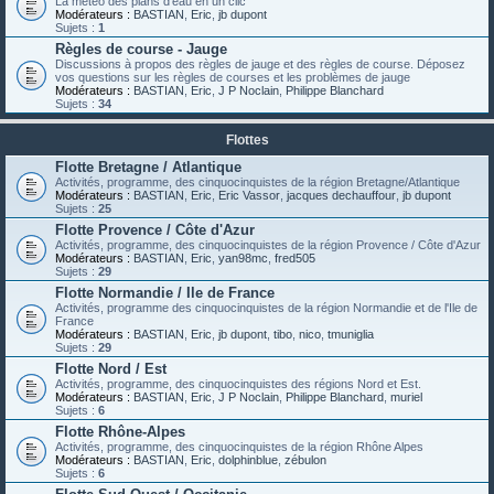
La météo des plans d'eau en un clic
Modérateurs :
BASTIAN
,
Eric
,
jb dupont
Sujets :
1
Règles de course - Jauge
Discussions à propos des règles de jauge et des règles de course. Déposez
vos questions sur les règles de courses et les problèmes de jauge
Modérateurs :
BASTIAN
,
Eric
,
J P Noclain
,
Philippe Blanchard
Sujets :
34
Flottes
Flotte Bretagne / Atlantique
Activités, programme, des cinquocinquistes de la région Bretagne/Atlantique
Modérateurs :
BASTIAN
,
Eric
,
Eric Vassor
,
jacques dechauffour
,
jb dupont
Sujets :
25
Flotte Provence / Côte d'Azur
Activités, programme, des cinquocinquistes de la région Provence / Côte d'Azur
Modérateurs :
BASTIAN
,
Eric
,
yan98mc
,
fred505
Sujets :
29
Flotte Normandie / Ile de France
Activités, programme des cinquocinquistes de la région Normandie et de l'Ile de
France
Modérateurs :
BASTIAN
,
Eric
,
jb dupont
,
tibo
,
nico
,
tmuniglia
Sujets :
29
Flotte Nord / Est
Activités, programme, des cinquocinquistes des régions Nord et Est.
Modérateurs :
BASTIAN
,
Eric
,
J P Noclain
,
Philippe Blanchard
,
muriel
Sujets :
6
Flotte Rhône-Alpes
Activités, programme, des cinquocinquistes de la région Rhône Alpes
Modérateurs :
BASTIAN
,
Eric
,
dolphinblue
,
zébulon
Sujets :
6