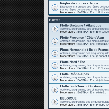
Règles de course - Jauge
Discussions à propos des règles de jaug
sur les règles de courses et les problèm
Modérateurs :
BASTIAN
,
Eric
,
J P Noclai
FLOTTES
Flotte Bretagne / Atlantique
Activités, programme, des cinquocinquiste
Modérateurs :
BASTIAN
,
Eric
,
Eric Vasso
Flotte Provence / Côte d'Azur
Activités, programme, des cinquocinquist
Modérateurs :
BASTIAN
,
Eric
,
yan98mc
,
Flotte Normandie / Ile de France
Activités, programme des cinquocinquistes
Modérateurs :
BASTIAN
,
Eric
,
jb dupont
,
Flotte Nord / Est
Activités, programme, des cinquocinquist
Modérateurs :
BASTIAN
,
Eric
,
J P Noclai
Flotte Rhône-Alpes
Activités, programme, des cinquocinquist
Modérateurs :
BASTIAN
,
Eric
,
dolphinblu
Flotte Sud-Ouest / Occitanie
Activités, programme, des cinquocinquist
Modérateurs :
BASTIAN
,
Eric
,
olivier81
BELGIQUE
Activités, programme des cinquocinquist
Modérateurs :
BASTIAN
,
Eric
,
Philippe