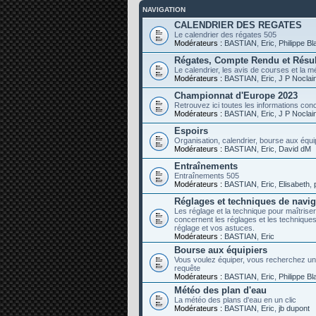
NAVIGATION
CALENDRIER DES REGATES
Le calendrier des régates 505
Modérateurs :
BASTIAN
,
Eric
,
Philippe B
Régates, Compte Rendu et Résul
Le calendrier, les avis de courses et la mé
Modérateurs :
BASTIAN
,
Eric
,
J P Noclai
Championnat d'Europe 2023
Retrouvez ici toutes les informations co
Modérateurs :
BASTIAN
,
Eric
,
J P Noclai
Espoirs
Organisation, calendrier, bourse aux équip
Modérateurs :
BASTIAN
,
Eric
,
David dM
Entraînements
Entraînements 505
Modérateurs :
BASTIAN
,
Eric
,
Elisabeth
,
Réglages et techniques de navig
Les réglage et la technique pour maîtriser
concernent les réglages et les techniqu
réglage et vos astuces.
Modérateurs :
BASTIAN
,
Eric
Bourse aux équipiers
Vous voulez équiper, vous recherchez un équ
requête
Modérateurs :
BASTIAN
,
Eric
,
Philippe B
Météo des plan d'eau
La météo des plans d'eau en un clic
Modérateurs :
BASTIAN
,
Eric
,
jb dupont