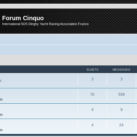
Forum Cinquo
International 5O5 Dinghy Yacht Racing Association France
SUJETS
MESSAGES
3
3
s.
76
559
th
4
9
th
4
24
th