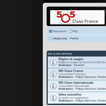
Raccourcis
FAQ
cinquo.org
Forum
505 CLASS OFFICIEL
Règles et usages
Règles et usages du forum de la 505Clas
Modérateur :
Elisabeth
505 Class France
L'association Française
Modérateurs :
Philippe Blanchard
,
Elisabe
505 Class Internationale
L'association internationale
Modérateurs :
Philippe Blanchard
,
Elisabe
Idées nouvelles
Ici toutes vos suggestions.
Modérateurs :
Philippe Blanchard
,
Elisabe