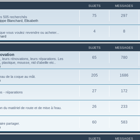
SUJETS
MESSAGES
75
297
es 505 recherchés
lippe Blanchard
,
Elisabeth
4
8
ce que vous voulez revendre ou acheter...
chard
SUJETS
MESSAGES
novation
65
780
 leurs rénovations, leurs réparations. Les
, plastique, mousse, nid d’abeille etc..
n
205
1686
teau de la coque au mât.
n
27
172
ns - réparations
26
233
on du matériel de route et de mise à l’eau.
60
583
aire partager.
n
SUJETS
MESSAGES