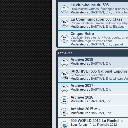
Le club-house du 505
Discussions variées, échanges d'idées da
Modérateurs :
BASTIAN
,
Eric
,
J P Noclai
La Communication 505 Class
Communications, salons, relations publiqu
Modérateurs :
BASTIAN
,
Eric
,
Elisabeth
Cinquo-Retro
L'activité rétro c'est ici - Vous voulez un
connaître l'age de votre canot...
Modérateurs :
BASTIAN
,
Eric
,
jf paget
ARCHIVES
Archive 2018
Modérateurs :
BASTIAN
,
Eric
[ARCHIVE] 505 National Espoirs
Le National Espoirs 2017
Modérateurs :
BASTIAN
,
Eric
,
aline.m
,
An
Archive 2017
Modérateurs :
BASTIAN
,
Eric
Archive 2016
Modérateurs :
BASTIAN
,
Eric
Archive 2015 et -
Modérateurs :
BASTIAN
,
Eric
505 WORLD 2012 La Rochelle
Sous-forum :
La Rochelle 2012