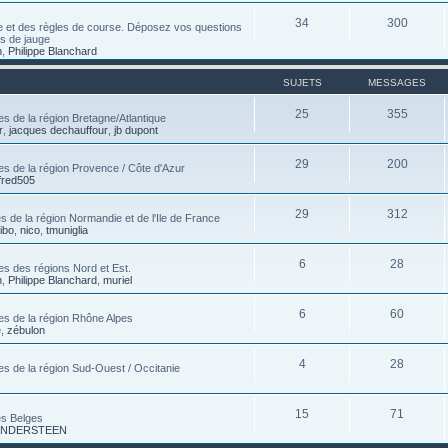
34
300
e et des règles de course. Déposez vos questions
es de jauge
n
,
Philippe Blanchard
SUJETS
MESSAGES
25
355
s de la région Bretagne/Atlantique
r
,
jacques dechauffour
,
jb dupont
29
200
es de la région Provence / Côte d'Azur
fred505
29
312
 de la région Normandie et de l'Ile de France
tibo
,
nico
,
tmuniglia
6
28
es des régions Nord et Est.
n
,
Philippe Blanchard
,
muriel
6
60
es de la région Rhône Alpes
e
,
zébulon
4
28
es de la région Sud-Ouest / Occitanie
15
71
es Belges
 VANDERSTEEN