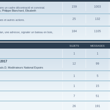
159
1003
ns un cadre décontracté et convivial.
n
,
Philippe Blanchard
,
Elisabeth
25
132
es et autres actions.
184
1105
 plan, une adresse, signaler un bateau en bois,
SUJETS
MESSAGES
1
1
 2017
12
99
aïs.D
,
Modérateurs National Espoirs
1
5
1
15
7
51
26
191