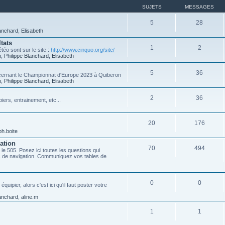
SUJETS
MESSAGES
5
28
lanchard
,
Elisabeth
tats
1
2
téo sont sur le site :
http://www.cinquo.org/site/
n
,
Philippe Blanchard
,
Elisabeth
5
36
ncernant le Championnat d'Europe 2023 à Quiberon
n
,
Philippe Blanchard
,
Elisabeth
2
36
iers, entrainement, etc...
20
176
ph.boite
ation
70
494
 le 505. Posez ici toutes les questions qui
es de navigation. Communiquez vos tables de
0
0
ipier, alors c'est ici qu'il faut poster votre
lanchard
,
aline.m
1
1