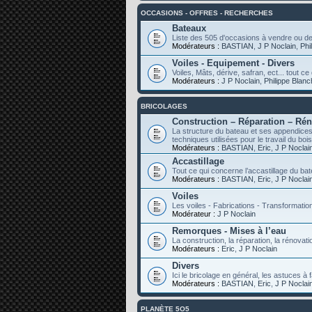
OCCASIONS - OFFRES - RECHERCHES
Bateaux
Liste des 505 d'occasions à vendre ou d
Modérateurs :
BASTIAN
,
J P Noclain
,
Phi
Voiles - Equipement - Divers
Voiles, Mâts, dérive, safran, ect... tout 
Modérateurs :
J P Noclain
,
Philippe Blan
BRICOLAGES
Construction – Réparation – Ré
La structure du bateau et ses appendices,
techniques utilisées pour le travail du bois
Modérateurs :
BASTIAN
,
Eric
,
J P Noclai
Accastillage
Tout ce qui concerne l’accastillage du ba
Modérateurs :
BASTIAN
,
Eric
,
J P Noclai
Voiles
Les voiles - Fabrications - Transformatio
Modérateur :
J P Noclain
Remorques - Mises à l’eau
La construction, la réparation, la rénovati
Modérateurs :
Eric
,
J P Noclain
Divers
Ici le bricolage en général, les astuces à f
Modérateurs :
BASTIAN
,
Eric
,
J P Noclai
PLANÈTE 5O5