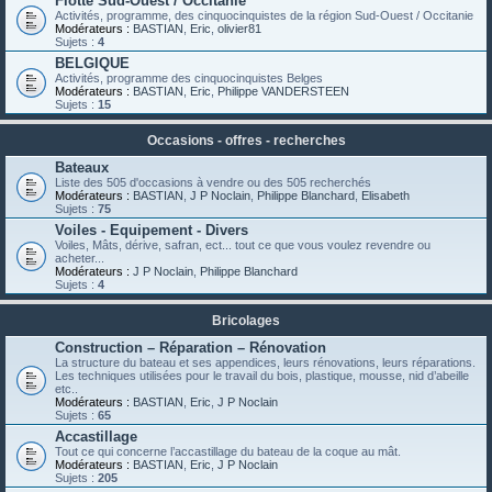
Flotte Sud-Ouest / Occitanie
Activités, programme, des cinquocinquistes de la région Sud-Ouest / Occitanie
Modérateurs :
BASTIAN
,
Eric
,
olivier81
Sujets :
4
BELGIQUE
Activités, programme des cinquocinquistes Belges
Modérateurs :
BASTIAN
,
Eric
,
Philippe VANDERSTEEN
Sujets :
15
Occasions - offres - recherches
Bateaux
Liste des 505 d'occasions à vendre ou des 505 recherchés
Modérateurs :
BASTIAN
,
J P Noclain
,
Philippe Blanchard
,
Elisabeth
Sujets :
75
Voiles - Equipement - Divers
Voiles, Mâts, dérive, safran, ect... tout ce que vous voulez revendre ou
acheter...
Modérateurs :
J P Noclain
,
Philippe Blanchard
Sujets :
4
Bricolages
Construction – Réparation – Rénovation
La structure du bateau et ses appendices, leurs rénovations, leurs réparations.
Les techniques utilisées pour le travail du bois, plastique, mousse, nid d’abeille
etc..
Modérateurs :
BASTIAN
,
Eric
,
J P Noclain
Sujets :
65
Accastillage
Tout ce qui concerne l’accastillage du bateau de la coque au mât.
Modérateurs :
BASTIAN
,
Eric
,
J P Noclain
Sujets :
205