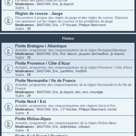
La météo des plans d'eau en un clic
Modérateurs :
BASTIAN
,
Eric
,
jb dupont
Sujets :
1
Règles de course - Jauge
Discussions à propos des règles de jauge et des règles de course. Déposez
vos questions sur les règles de courses et les problèmes de jauge
Modérateurs :
BASTIAN
,
Eric
,
J P Noclain
,
Philippe Blanchard
Sujets :
34
Flottes
Flotte Bretagne / Atlantique
Activités, programme, des cinquocinquistes de la région Bretagne/Atlantique
Modérateurs :
BASTIAN
,
Eric
,
Eric Vassor
,
jacques dechauffour
,
jb dupont
Sujets :
25
Flotte Provence / Côte d'Azur
Activités, programme, des cinquocinquistes de la région Provence / Côte d'Azur
Modérateurs :
BASTIAN
,
Eric
,
yan98mc
,
fred505
Sujets :
29
Flotte Normandie / Ile de France
Activités, programme des cinquocinquistes de la région Normandie et de l'Ile de
France
Modérateurs :
BASTIAN
,
Eric
,
jb dupont
,
tibo
,
nico
,
tmuniglia
Sujets :
29
Flotte Nord / Est
Activités, programme, des cinquocinquistes des régions Nord et Est.
Modérateurs :
BASTIAN
,
Eric
,
J P Noclain
,
Philippe Blanchard
,
muriel
Sujets :
6
Flotte Rhône-Alpes
Activités, programme, des cinquocinquistes de la région Rhône Alpes
Modérateurs :
BASTIAN
,
Eric
,
dolphinblue
,
zébulon
Sujets :
6