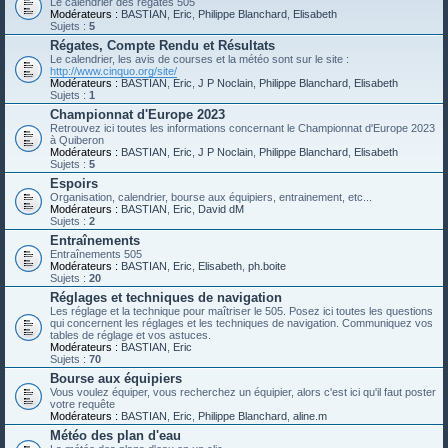
Le calendrier des régates 505
Modérateurs :
BASTIAN
,
Eric
,
Philippe Blanchard
,
Elisabeth
Sujets :
5
Régates, Compte Rendu et Résultats
Le calendrier, les avis de courses et la météo sont sur le site :
http://www.cinquo.org/site/
Modérateurs :
BASTIAN
,
Eric
,
J P Noclain
,
Philippe Blanchard
,
Elisabeth
Sujets :
1
Championnat d'Europe 2023
Retrouvez ici toutes les informations concernant le Championnat d'Europe 2023
à Quiberon
Modérateurs :
BASTIAN
,
Eric
,
J P Noclain
,
Philippe Blanchard
,
Elisabeth
Sujets :
5
Espoirs
Organisation, calendrier, bourse aux équipiers, entrainement, etc...
Modérateurs :
BASTIAN
,
Eric
,
David dM
Sujets :
2
Entraînements
Entraînements 505
Modérateurs :
BASTIAN
,
Eric
,
Elisabeth
,
ph.boite
Sujets :
20
Réglages et techniques de navigation
Les réglage et la technique pour maîtriser le 505. Posez ici toutes les questions
qui concernent les réglages et les techniques de navigation. Communiquez vos
tables de réglage et vos astuces.
Modérateurs :
BASTIAN
,
Eric
Sujets :
70
Bourse aux équipiers
Vous voulez équiper, vous recherchez un équipier, alors c'est ici qu'il faut poster
votre requête
Modérateurs :
BASTIAN
,
Eric
,
Philippe Blanchard
,
aline.m
Météo des plan d'eau