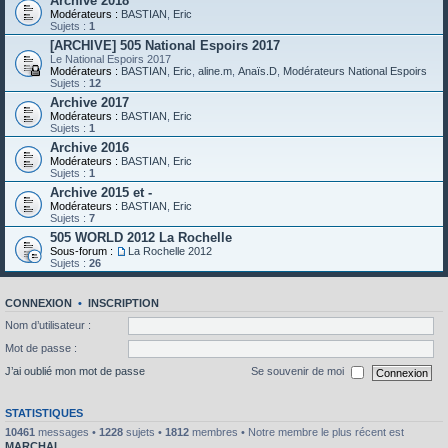
Archive 2018
Modérateurs :
BASTIAN
,
Eric
Sujets :
1
[ARCHIVE] 505 National Espoirs 2017
Le National Espoirs 2017
Modérateurs :
BASTIAN
,
Eric
,
aline.m
,
Anaïs.D
,
Modérateurs National Espoirs
Sujets :
12
Archive 2017
Modérateurs :
BASTIAN
,
Eric
Sujets :
1
Archive 2016
Modérateurs :
BASTIAN
,
Eric
Sujets :
1
Archive 2015 et -
Modérateurs :
BASTIAN
,
Eric
Sujets :
7
505 WORLD 2012 La Rochelle
Sous-forum :
La Rochelle 2012
Sujets :
26
CONNEXION
•
INSCRIPTION
Nom d’utilisateur :
Mot de passe :
J’ai oublié mon mot de passe
Se souvenir de moi
STATISTIQUES
10461
messages •
1228
sujets •
1812
membres • Notre membre le plus récent est
MARCHAL