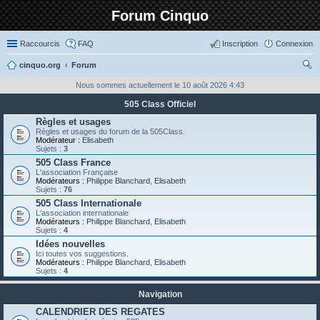
Forum Cinquo
Raccourcis
FAQ
Inscription
Connexion
cinquo.org
Forum
ec
Nous sommes actuellement le 10 août 2026 4:43
her
505 Class Officiel
ch
Règles et usages
Règles et usages du forum de la 505Class.
er
Modérateur :
Elisabeth
Sujets :
3
505 Class France
L'association Française
Modérateurs :
Philippe Blanchard
,
Elisabeth
Sujets :
76
505 Class Internationale
L'association internationale
Modérateurs :
Philippe Blanchard
,
Elisabeth
Sujets :
4
Idées nouvelles
Ici toutes vos suggestions.
Modérateurs :
Philippe Blanchard
,
Elisabeth
Sujets :
4
Navigation
CALENDRIER DES REGATES