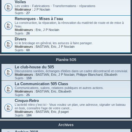
Voiles
Les voiles - Fabrications - Transformations - réparations
Modérateur :
J P Noclain
Sujets :
27
Remorques - Mises à l’eau
La construction, la réparation, la rénovation du matériel de route et de mise à
l’eau.
Modérateurs :
Eric
,
J P Noclain
Sujets :
26
Divers
Ici le bricolage en général, les astuces à faire partager.
Modérateurs :
BASTIAN
,
Eric
,
J P Noclain
Sujets :
60
Planète 5O5
Le club-house du 505
Discussions variées, échanges d'idées dans un cadre décontracté et convivial.
Modérateurs :
BASTIAN
,
Eric
,
J P Noclain
,
Philippe Blanchard
,
Elisabeth
Sujets :
159
La Communication 505 Class
Communications, salons, relations publiques et autres actions.
Modérateurs :
BASTIAN
,
Eric
,
Elisabeth
Sujets :
25
Cinquo-Retro
L'activité rétro c'est ici - Vous voulez un plan, une adresse, signaler un bateau
en bois, connaître l'age de votre canot...
Modérateurs :
BASTIAN
,
Eric
,
jf paget
Sujets :
184
Archives