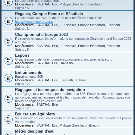
Le calendrier des régates 505
Modérateurs :
BASTIAN
,
Eric
,
Philippe Blanchard
,
Elisabeth
Sujets :
5
Régates, Compte Rendu et Résultats
Le calendrier, les avis de courses et la météo sont sur le site :
http://www.cinquo.org/site/
Modérateurs :
BASTIAN
,
Eric
,
J P Noclain
,
Philippe Blanchard
,
Elisabeth
Sujets :
1
Championnat d'Europe 2023
Retrouvez ici toutes les informations concernant le Championnat d'Europe 2023
à Quiberon
Modérateurs :
BASTIAN
,
Eric
,
J P Noclain
,
Philippe Blanchard
,
Elisabeth
Sujets :
5
Espoirs
Organisation, calendrier, bourse aux équipiers, entrainement, etc...
Modérateurs :
BASTIAN
,
Eric
,
David dM
Sujets :
2
Entraînements
Entraînements 505
Modérateurs :
BASTIAN
,
Eric
,
Elisabeth
,
ph.boite
Sujets :
20
Réglages et techniques de navigation
Les réglage et la technique pour maîtriser le 505. Posez ici toutes les questions
qui concernent les réglages et les techniques de navigation. Communiquez vos
tables de réglage et vos astuces.
Modérateurs :
BASTIAN
,
Eric
Sujets :
70
Bourse aux équipiers
Vous voulez équiper, vous recherchez un équipier, alors c'est ici qu'il faut poster
votre requête
Modérateurs :
BASTIAN
,
Eric
,
Philippe Blanchard
,
aline.m
Météo des plan d'eau