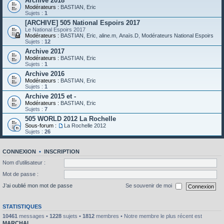
Archive 2018
Modérateurs :
BASTIAN
,
Eric
Sujets :
1
[ARCHIVE] 505 National Espoirs 2017
Le National Espoirs 2017
Modérateurs :
BASTIAN
,
Eric
,
aline.m
,
Anaïs.D
,
Modérateurs National Espoirs
Sujets :
12
Archive 2017
Modérateurs :
BASTIAN
,
Eric
Sujets :
1
Archive 2016
Modérateurs :
BASTIAN
,
Eric
Sujets :
1
Archive 2015 et -
Modérateurs :
BASTIAN
,
Eric
Sujets :
7
505 WORLD 2012 La Rochelle
Sous-forum :
La Rochelle 2012
Sujets :
26
CONNEXION
•
INSCRIPTION
Nom d’utilisateur :
Mot de passe :
J’ai oublié mon mot de passe
Se souvenir de moi
STATISTIQUES
10461
messages •
1228
sujets •
1812
membres • Notre membre le plus récent est
MARCHAL