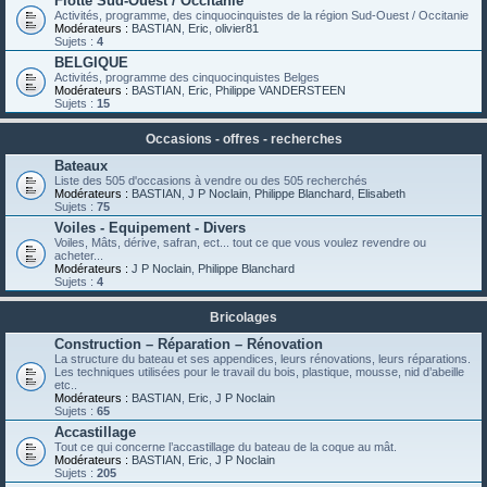
Flotte Sud-Ouest / Occitanie
Activités, programme, des cinquocinquistes de la région Sud-Ouest / Occitanie
Modérateurs :
BASTIAN
,
Eric
,
olivier81
Sujets :
4
BELGIQUE
Activités, programme des cinquocinquistes Belges
Modérateurs :
BASTIAN
,
Eric
,
Philippe VANDERSTEEN
Sujets :
15
Occasions - offres - recherches
Bateaux
Liste des 505 d'occasions à vendre ou des 505 recherchés
Modérateurs :
BASTIAN
,
J P Noclain
,
Philippe Blanchard
,
Elisabeth
Sujets :
75
Voiles - Equipement - Divers
Voiles, Mâts, dérive, safran, ect... tout ce que vous voulez revendre ou
acheter...
Modérateurs :
J P Noclain
,
Philippe Blanchard
Sujets :
4
Bricolages
Construction – Réparation – Rénovation
La structure du bateau et ses appendices, leurs rénovations, leurs réparations.
Les techniques utilisées pour le travail du bois, plastique, mousse, nid d’abeille
etc..
Modérateurs :
BASTIAN
,
Eric
,
J P Noclain
Sujets :
65
Accastillage
Tout ce qui concerne l’accastillage du bateau de la coque au mât.
Modérateurs :
BASTIAN
,
Eric
,
J P Noclain
Sujets :
205