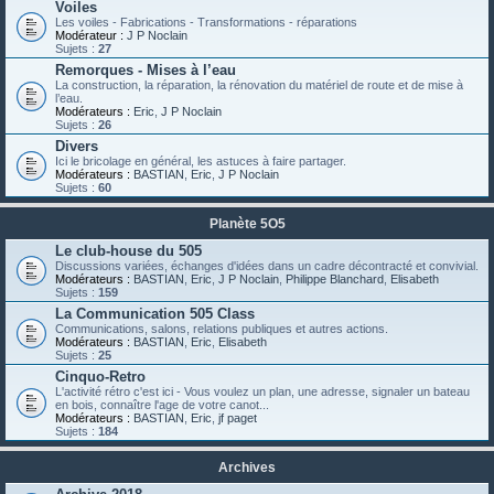
Voiles
Les voiles - Fabrications - Transformations - réparations
Modérateur :
J P Noclain
Sujets :
27
Remorques - Mises à l’eau
La construction, la réparation, la rénovation du matériel de route et de mise à
l’eau.
Modérateurs :
Eric
,
J P Noclain
Sujets :
26
Divers
Ici le bricolage en général, les astuces à faire partager.
Modérateurs :
BASTIAN
,
Eric
,
J P Noclain
Sujets :
60
Planète 5O5
Le club-house du 505
Discussions variées, échanges d'idées dans un cadre décontracté et convivial.
Modérateurs :
BASTIAN
,
Eric
,
J P Noclain
,
Philippe Blanchard
,
Elisabeth
Sujets :
159
La Communication 505 Class
Communications, salons, relations publiques et autres actions.
Modérateurs :
BASTIAN
,
Eric
,
Elisabeth
Sujets :
25
Cinquo-Retro
L'activité rétro c'est ici - Vous voulez un plan, une adresse, signaler un bateau
en bois, connaître l'age de votre canot...
Modérateurs :
BASTIAN
,
Eric
,
jf paget
Sujets :
184
Archives