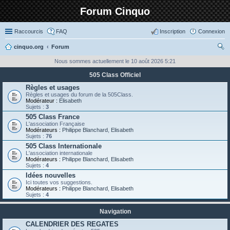
Forum Cinquo
Raccourcis
FAQ
Inscription
Connexion
cinquo.org
Forum
ec
Nous sommes actuellement le 10 août 2026 5:21
her
505 Class Officiel
ch
Règles et usages
Règles et usages du forum de la 505Class.
er
Modérateur :
Elisabeth
Sujets :
3
505 Class France
L'association Française
Modérateurs :
Philippe Blanchard
,
Elisabeth
Sujets :
76
505 Class Internationale
L'association internationale
Modérateurs :
Philippe Blanchard
,
Elisabeth
Sujets :
4
Idées nouvelles
Ici toutes vos suggestions.
Modérateurs :
Philippe Blanchard
,
Elisabeth
Sujets :
4
Navigation
CALENDRIER DES REGATES