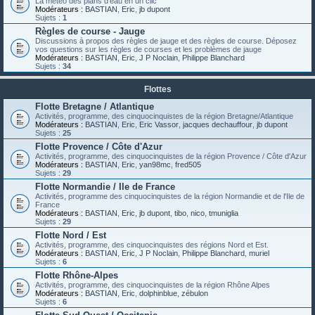
La météo des plans d'eau en un clic
Modérateurs :
BASTIAN
,
Eric
,
jb dupont
Sujets :
1
Règles de course - Jauge
Discussions à propos des règles de jauge et des règles de course. Déposez
vos questions sur les règles de courses et les problèmes de jauge
Modérateurs :
BASTIAN
,
Eric
,
J P Noclain
,
Philippe Blanchard
Sujets :
34
Flottes
Flotte Bretagne / Atlantique
Activités, programme, des cinquocinquistes de la région Bretagne/Atlantique
Modérateurs :
BASTIAN
,
Eric
,
Eric Vassor
,
jacques dechauffour
,
jb dupont
Sujets :
25
Flotte Provence / Côte d'Azur
Activités, programme, des cinquocinquistes de la région Provence / Côte d'Azur
Modérateurs :
BASTIAN
,
Eric
,
yan98mc
,
fred505
Sujets :
29
Flotte Normandie / Ile de France
Activités, programme des cinquocinquistes de la région Normandie et de l'Ile de
France
Modérateurs :
BASTIAN
,
Eric
,
jb dupont
,
tibo
,
nico
,
tmuniglia
Sujets :
29
Flotte Nord / Est
Activités, programme, des cinquocinquistes des régions Nord et Est.
Modérateurs :
BASTIAN
,
Eric
,
J P Noclain
,
Philippe Blanchard
,
muriel
Sujets :
6
Flotte Rhône-Alpes
Activités, programme, des cinquocinquistes de la région Rhône Alpes
Modérateurs :
BASTIAN
,
Eric
,
dolphinblue
,
zébulon
Sujets :
6