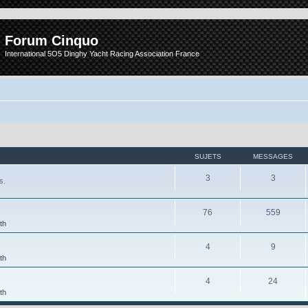
Forum Cinquo
International 5O5 Dinghy Yacht Racing Association France
SUJETS
MESSAGES
3
3
s.
76
559
th
4
9
th
4
24
th