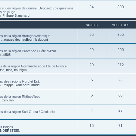
34
300
e et des règles de course. Déposez vos questions
es de jauge
n
,
Philippe Blanchard
SUJETS
MESSAGES
25
355
s de la région Bretagne/Atlantique
r
,
jacques dechauffour
,
jb dupont
29
200
es de la région Provence / Côte d'Azur
fred505
29
312
 de la région Normandie et de l'Ile de France
tibo
,
nico
,
tmuniglia
6
28
es des régions Nord et Est.
n
,
Philippe Blanchard
,
muriel
6
60
es de la région Rhône Alpes
e
,
zébulon
4
28
es de la région Sud-Ouest / Occitanie
15
71
es Belges
 VANDERSTEEN