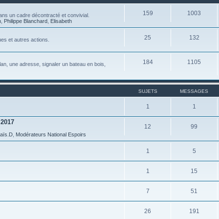
159
1003
ns un cadre décontracté et convivial.
n
,
Philippe Blanchard
,
Elisabeth
25
132
es et autres actions.
184
1105
 plan, une adresse, signaler un bateau en bois,
SUJETS
MESSAGES
1
1
 2017
12
99
aïs.D
,
Modérateurs National Espoirs
1
5
1
15
7
51
26
191