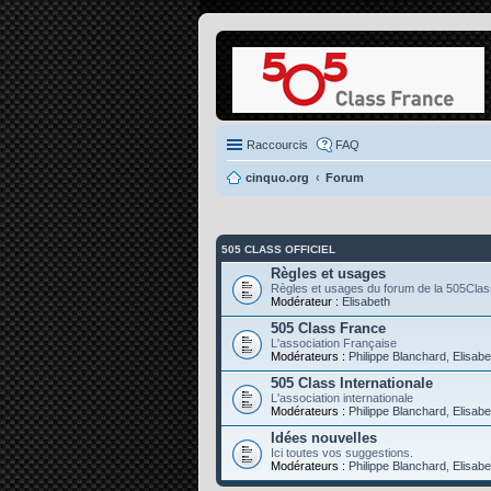
Raccourcis
FAQ
cinquo.org
Forum
505 CLASS OFFICIEL
Règles et usages
Règles et usages du forum de la 505Clas
Modérateur :
Elisabeth
505 Class France
L'association Française
Modérateurs :
Philippe Blanchard
,
Elisabe
505 Class Internationale
L'association internationale
Modérateurs :
Philippe Blanchard
,
Elisabe
Idées nouvelles
Ici toutes vos suggestions.
Modérateurs :
Philippe Blanchard
,
Elisabe