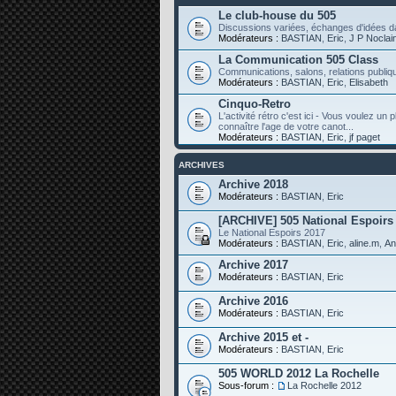
Le club-house du 505
Discussions variées, échanges d'idées da
Modérateurs :
BASTIAN
,
Eric
,
J P Noclai
La Communication 505 Class
Communications, salons, relations publiqu
Modérateurs :
BASTIAN
,
Eric
,
Elisabeth
Cinquo-Retro
L'activité rétro c'est ici - Vous voulez un
connaître l'age de votre canot...
Modérateurs :
BASTIAN
,
Eric
,
jf paget
ARCHIVES
Archive 2018
Modérateurs :
BASTIAN
,
Eric
[ARCHIVE] 505 National Espoirs
Le National Espoirs 2017
Modérateurs :
BASTIAN
,
Eric
,
aline.m
,
An
Archive 2017
Modérateurs :
BASTIAN
,
Eric
Archive 2016
Modérateurs :
BASTIAN
,
Eric
Archive 2015 et -
Modérateurs :
BASTIAN
,
Eric
505 WORLD 2012 La Rochelle
Sous-forum :
La Rochelle 2012