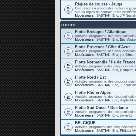
Règles de course - Jauge
Discussions à propos des règles de jaug
sur les règles de courses et les problèm
Modérateurs :
BASTIAN
,
Eric
,
J P Noclai
FLOTTES
Flotte Bretagne / Atlantique
Activités, programme, des cinquocinquiste
Modérateurs :
BASTIAN
,
Eric
,
Eric Vasso
Flotte Provence / Côte d'Azur
Activités, programme, des cinquocinquist
Modérateurs :
BASTIAN
,
Eric
,
yan98mc
,
Flotte Normandie / Ile de France
Activités, programme des cinquocinquistes
Modérateurs :
BASTIAN
,
Eric
,
jb dupont
,
Flotte Nord / Est
Activités, programme, des cinquocinquist
Modérateurs :
BASTIAN
,
Eric
,
J P Noclai
Flotte Rhône-Alpes
Activités, programme, des cinquocinquist
Modérateurs :
BASTIAN
,
Eric
,
dolphinblu
Flotte Sud-Ouest / Occitanie
Activités, programme, des cinquocinquist
Modérateurs :
BASTIAN
,
Eric
,
olivier81
BELGIQUE
Activités, programme des cinquocinquist
Modérateurs :
BASTIAN
,
Eric
,
Philippe