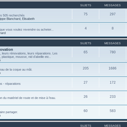
SUJETS
MESSAGES
75
297
es 505 recherchés
lippe Blanchard
,
Elisabeth
4
8
ce que vous voulez revendre ou acheter...
chard
SUJETS
MESSAGES
novation
65
780
 leurs rénovations, leurs réparations. Les
, plastique, mousse, nid d’abeille etc..
n
205
1686
teau de la coque au mât.
n
27
172
ns - réparations
26
233
on du matériel de route et de mise à l’eau.
60
583
aire partager.
n
SUJETS
MESSAGES