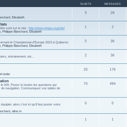
SUJETS
MESSAGES
5
28
lanchard
,
Elisabeth
tats
1
2
téo sont sur le site :
http://www.cinquo.org/site/
n
,
Philippe Blanchard
,
Elisabeth
5
36
ncernant le Championnat d'Europe 2023 à Quiberon
n
,
Philippe Blanchard
,
Elisabeth
2
36
iers, entrainement, etc...
20
176
ph.boite
ation
70
494
 le 505. Posez ici toutes les questions qui
es de navigation. Communiquez vos tables de
0
0
ipier, alors c'est ici qu'il faut poster votre
lanchard
,
aline.m
1
1