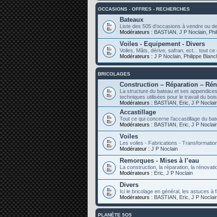
OCCASIONS - OFFRES - RECHERCHES
Bateaux
Liste des 505 d'occasions à vendre ou d
Modérateurs :
BASTIAN
,
J P Noclain
,
Phi
Voiles - Equipement - Divers
Voiles, Mâts, dérive, safran, ect... tout 
Modérateurs :
J P Noclain
,
Philippe Blan
BRICOLAGES
Construction – Réparation – Ré
La structure du bateau et ses appendices,
techniques utilisées pour le travail du bois
Modérateurs :
BASTIAN
,
Eric
,
J P Noclai
Accastillage
Tout ce qui concerne l’accastillage du ba
Modérateurs :
BASTIAN
,
Eric
,
J P Noclai
Voiles
Les voiles - Fabrications - Transformatio
Modérateur :
J P Noclain
Remorques - Mises à l’eau
La construction, la réparation, la rénovati
Modérateurs :
Eric
,
J P Noclain
Divers
Ici le bricolage en général, les astuces à f
Modérateurs :
BASTIAN
,
Eric
,
J P Noclai
PLANÈTE 5O5