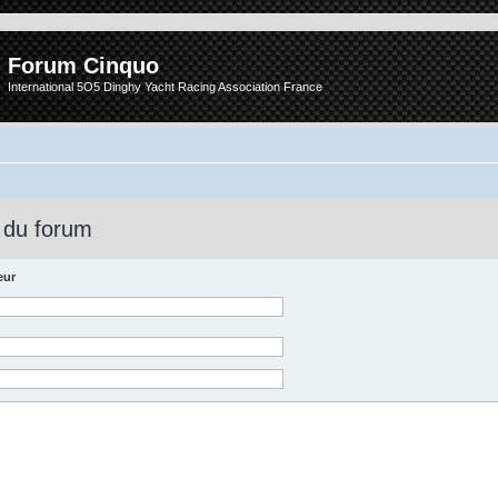
Forum Cinquo
International 5O5 Dinghy Yacht Racing Association France
 du forum
eur