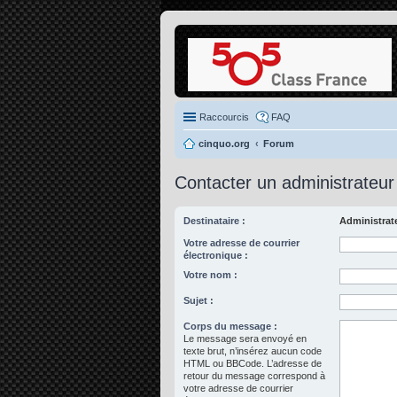
Raccourcis
FAQ
cinquo.org
Forum
Contacter un administrateur
Destinataire :
Administrat
Votre adresse de courrier
électronique :
Votre nom :
Sujet :
Corps du message :
Le message sera envoyé en
texte brut, n’insérez aucun code
HTML ou BBCode. L’adresse de
retour du message correspond à
votre adresse de courrier