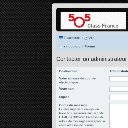
Raccourcis
FAQ
cinquo.org
Forum
Contacter un administrateur
Destinataire :
Administrat
Votre adresse de courrier
électronique :
Votre nom :
Sujet :
Corps du message :
Le message sera envoyé en
texte brut, n’insérez aucun code
HTML ou BBCode. L’adresse de
retour du message correspond à
votre adresse de courrier