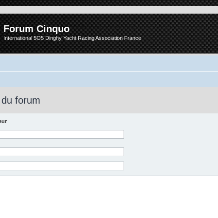
Forum Cinquo
International 5O5 Dinghy Yacht Racing Association France
 du forum
eur