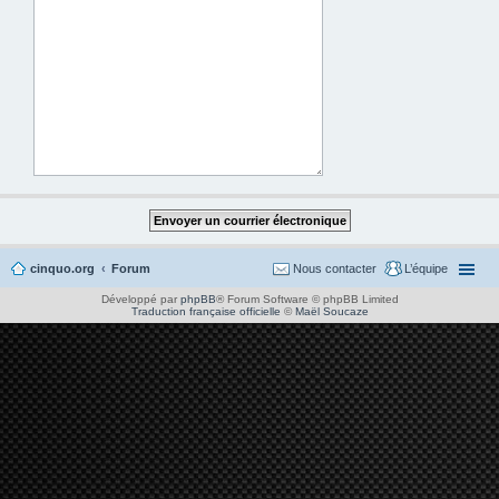
cinquo.org
Forum
Nous contacter
L’équipe
Développé par
phpBB
® Forum Software © phpBB Limited
Traduction française officielle
©
Maël Soucaze