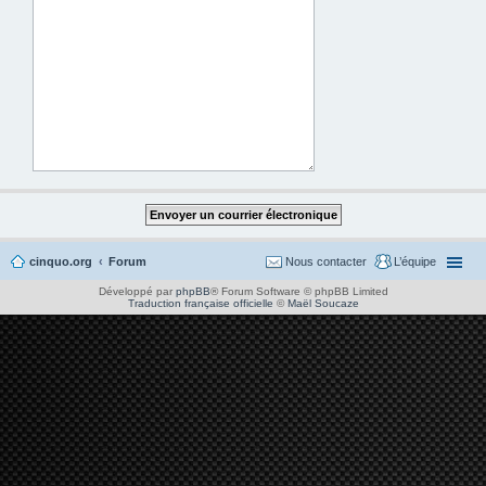
cinquo.org
Forum
Nous contacter
L’équipe
Développé par
phpBB
® Forum Software © phpBB Limited
Traduction française officielle
©
Maël Soucaze