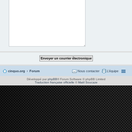
cinquo.org
Forum
Nous contacter
L’équipe
Développé par
phpBB
® Forum Software © phpBB Limited
Traduction française officielle
©
Maël Soucaze