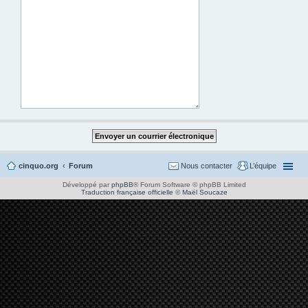
cinquo.org
Forum
Nous contacter
L’équipe
Développé par
phpBB
® Forum Software © phpBB Limited
Traduction française officielle
©
Maël Soucaze