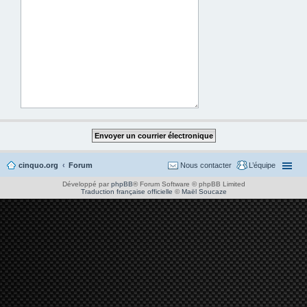
cinquo.org
Forum
Nous contacter
L’équipe
Développé par
phpBB
® Forum Software © phpBB Limited
Traduction française officielle
©
Maël Soucaze