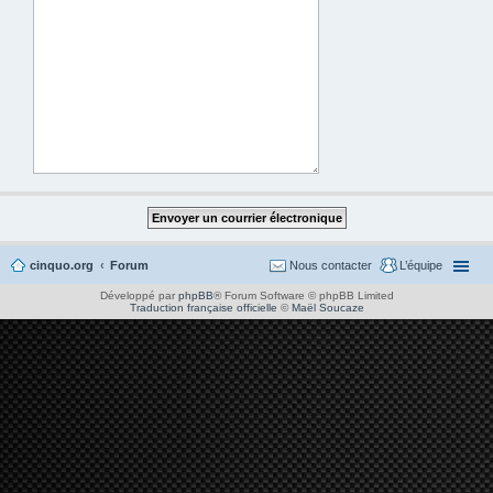
cinquo.org
Forum
Nous contacter
L’équipe
Développé par
phpBB
® Forum Software © phpBB Limited
Traduction française officielle
©
Maël Soucaze