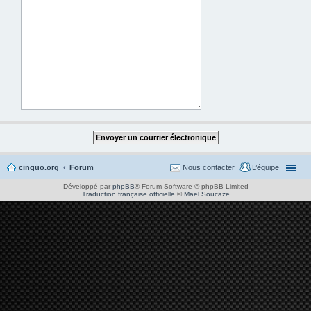
cinquo.org
Forum
Nous contacter
L’équipe
Développé par
phpBB
® Forum Software © phpBB Limited
Traduction française officielle
©
Maël Soucaze