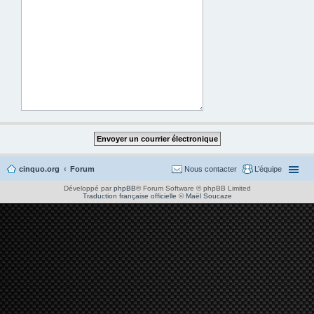
cinquo.org
Forum
Nous contacter
L’équipe
Développé par
phpBB
® Forum Software © phpBB Limited
Traduction française officielle
©
Maël Soucaze