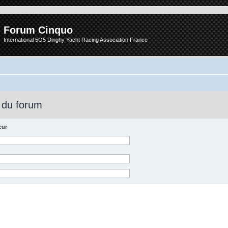
Forum Cinquo
International 5O5 Dinghy Yacht Racing Association France
 du forum
eur