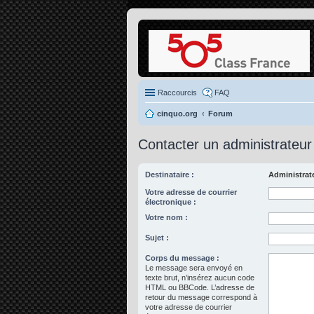
Raccourcis
FAQ
cinquo.org
Forum
Contacter un administrateur
Destinataire :
Administrat
Votre adresse de courrier
électronique :
Votre nom :
Sujet :
Corps du message :
Le message sera envoyé en
texte brut, n’insérez aucun code
HTML ou BBCode. L’adresse de
retour du message correspond à
votre adresse de courrier