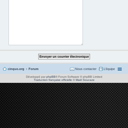
cinquo.org
Forum
Nous contacter
L’équipe
Développé par
phpBB
® Forum Software © phpBB Limited
Traduction française officielle
©
Maël Soucaze