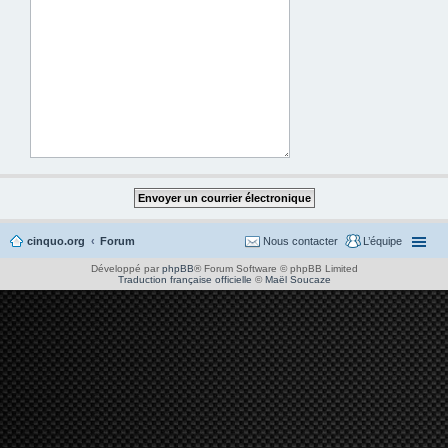
cinquo.org
Forum
Nous contacter
L’équipe
Développé par
phpBB
® Forum Software © phpBB Limited
Traduction française officielle
©
Maël Soucaze