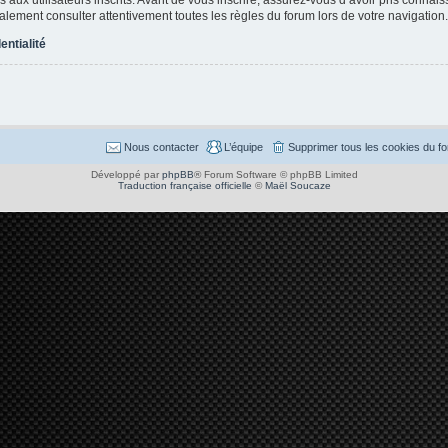
également consulter attentivement toutes les règles du forum lors de votre navigation.
entialité
Nous contacter
L’équipe
Supprimer tous les cookies du f
Développé par
phpBB
® Forum Software © phpBB Limited
Traduction française officielle
©
Maël Soucaze