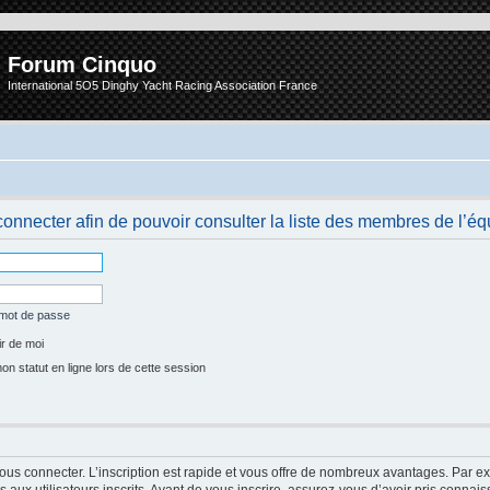
Forum Cinquo
International 5O5 Dinghy Yacht Racing Association France
onnecter afin de pouvoir consulter la liste des membres de l’éq
 mot de passe
r de moi
 statut en ligne lors de cette session
vous connecter. L’inscription est rapide et vous offre de nombreux avantages. Par e
aux utilisateurs inscrits. Avant de vous inscrire, assurez-vous d’avoir pris connais