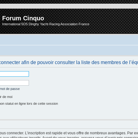
Forum Cinquo
International 5O5 Dinghy Yacht Racing Association France
onnecter afin de pouvoir consulter la liste des membres de l’éq
 mot de passe
r de moi
 statut en ligne lors de cette session
vous connecter. L’inscription est rapide et vous offre de nombreux avantages. Par e
aux utilisateurs inscrits. Avant de vous inscrire, assurez-vous d’avoir pris connais