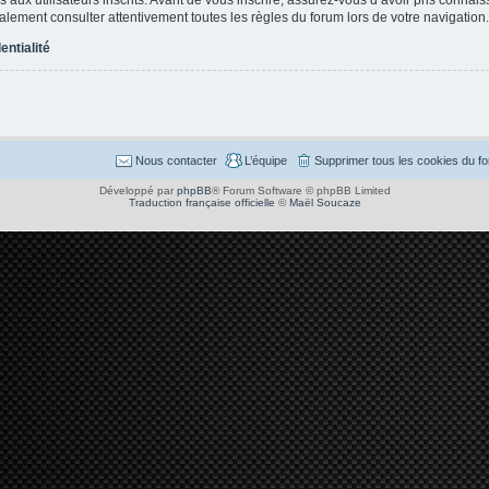
également consulter attentivement toutes les règles du forum lors de votre navigation.
entialité
Nous contacter
L’équipe
Supprimer tous les cookies du f
Développé par
phpBB
® Forum Software © phpBB Limited
Traduction française officielle
©
Maël Soucaze