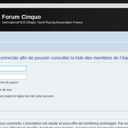
Forum Cinquo
International 5O5 Dinghy Yacht Racing Association France
onnecter afin de pouvoir consulter la liste des membres de l’éq
 mot de passe
r de moi
 statut en ligne lors de cette session
vous connecter. L’inscription est rapide et vous offre de nombreux avantages. Par e
aux utilisateurs inscrits. Avant de vous inscrire, assurez-vous d’avoir pris connais