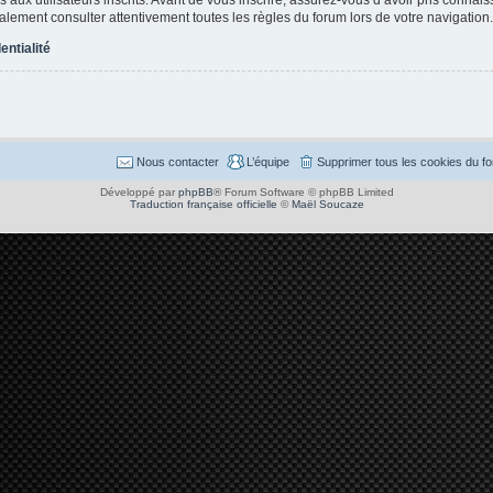
également consulter attentivement toutes les règles du forum lors de votre navigation.
entialité
Nous contacter
L’équipe
Supprimer tous les cookies du f
Développé par
phpBB
® Forum Software © phpBB Limited
Traduction française officielle
©
Maël Soucaze