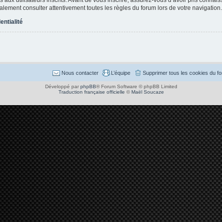
également consulter attentivement toutes les règles du forum lors de votre navigation.
entialité
Nous contacter
L’équipe
Supprimer tous les cookies du f
Développé par
phpBB
® Forum Software © phpBB Limited
Traduction française officielle
©
Maël Soucaze