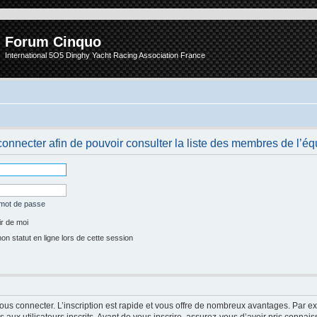
Forum Cinquo
International 5O5 Dinghy Yacht Racing Association France
onnecter afin de pouvoir consulter la liste des membres de l’éq
 mot de passe
r de moi
 statut en ligne lors de cette session
vous connecter. L’inscription est rapide et vous offre de nombreux avantages. Par e
aux utilisateurs inscrits. Avant de vous inscrire, assurez-vous d’avoir pris connais