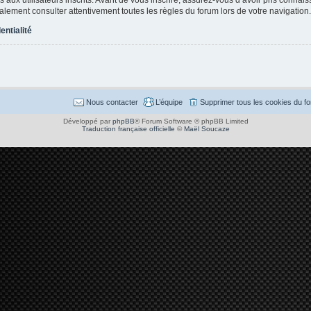
également consulter attentivement toutes les règles du forum lors de votre navigation.
entialité
Nous contacter
L’équipe
Supprimer tous les cookies du f
Développé par
phpBB
® Forum Software © phpBB Limited
Traduction française officielle
©
Maël Soucaze