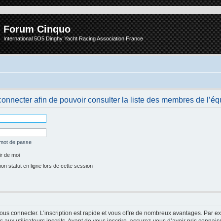
Forum Cinquo
International 5O5 Dinghy Yacht Racing Association France
onnecter afin de pouvoir consulter la liste des membres de l’éq
 mot de passe
r de moi
 statut en ligne lors de cette session
vous connecter. L’inscription est rapide et vous offre de nombreux avantages. Par e
aux utilisateurs inscrits. Avant de vous inscrire, assurez-vous d’avoir pris connais