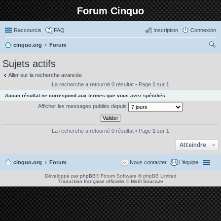
Forum Cinquo
Raccourcis
FAQ
Inscription
Connexion
cinquo.org
Forum
ec
Sujets actifs
her
Aller sur la recherche avancée
ch
La recherche a retourné 0 résultat • Page
1
sur
1
er
Aucun résultat ne correspond aux termes que vous avez spécifiés.
Afficher les messages publiés depuis
La recherche a retourné 0 résultat • Page
1
sur
1
Atteindre
cinquo.org
Forum
Nous contacter
L’équipe
Développé par
phpBB
® Forum Software © phpBB Limited
Traduction française officielle
©
Maël Soucaze