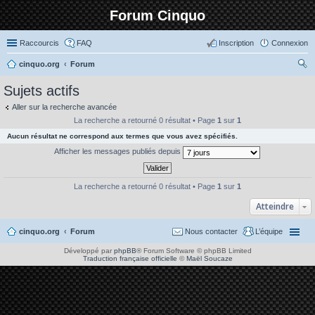
Forum Cinquo
Raccourcis
FAQ
Inscription
Connexion
cinquo.org
Forum
ec
Sujets actifs
her
Aller sur la recherche avancée
ch
La recherche a retourné 0 résultat • Page
1
sur
1
er
Aucun résultat ne correspond aux termes que vous avez spécifiés.
Afficher les messages publiés depuis
La recherche a retourné 0 résultat • Page
1
sur
1
Atteindre
cinquo.org
Forum
Nous contacter
L’équipe
Développé par
phpBB
® Forum Software © phpBB Limited
Traduction française officielle
©
Maël Soucaze