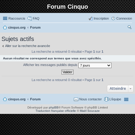
Forum Cinquo
Raccourcis
FAQ
Inscription
Connexion
cinquo.org
Forum
ec
Sujets actifs
her
Aller sur la recherche avancée
ch
La recherche a retourné 0 résultat • Page
1
sur
1
er
Aucun résultat ne correspond aux termes que vous avez spécifiés.
Afficher les messages publiés depuis
La recherche a retourné 0 résultat • Page
1
sur
1
Atteindre
cinquo.org
Forum
Nous contacter
L’équipe
Développé par
phpBB
® Forum Software © phpBB Limited
Traduction française officielle
©
Maël Soucaze