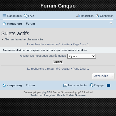
Forum Cinquo
Raccourcis
FAQ
Inscription
Connexion
cinquo.org
Forum
ec
Sujets actifs
her
Aller sur la recherche avancée
ch
La recherche a retourné 0 résultat • Page
1
sur
1
er
Aucun résultat ne correspond aux termes que vous avez spécifiés.
Afficher les messages publiés depuis
La recherche a retourné 0 résultat • Page
1
sur
1
Atteindre
cinquo.org
Forum
Nous contacter
L’équipe
Développé par
phpBB
® Forum Software © phpBB Limited
Traduction française officielle
©
Maël Soucaze