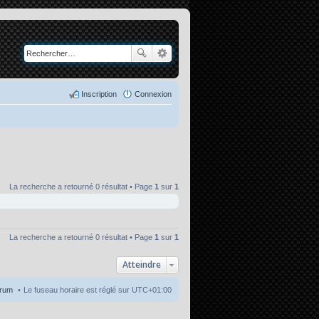
Inscription
Connexion
La recherche a retourné 0 résultat • Page
1
sur
1
La recherche a retourné 0 résultat • Page
1
sur
1
Atteindre
orum
Le fuseau horaire est réglé sur
UTC+01:00