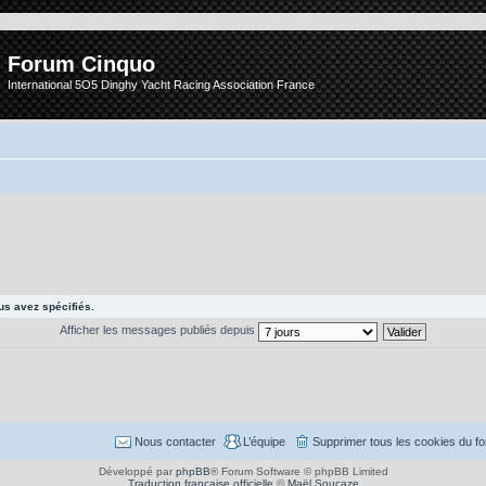
Forum Cinquo
International 5O5 Dinghy Yacht Racing Association France
s avez spécifiés.
Afficher les messages publiés depuis
Nous contacter
L’équipe
Supprimer tous les cookies du f
Développé par
phpBB
® Forum Software © phpBB Limited
Traduction française officielle
©
Maël Soucaze