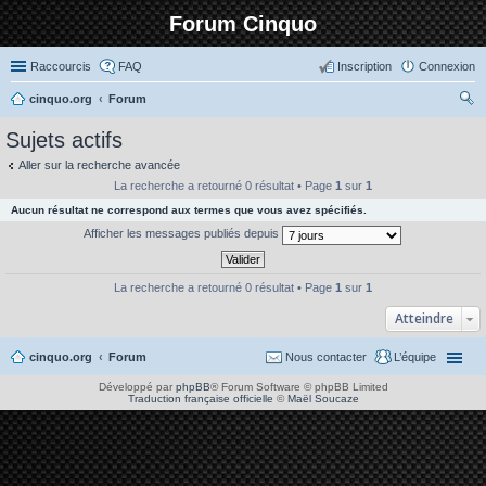
Forum Cinquo
Raccourcis
FAQ
Inscription
Connexion
cinquo.org
Forum
ec
Sujets actifs
her
Aller sur la recherche avancée
ch
La recherche a retourné 0 résultat • Page
1
sur
1
er
Aucun résultat ne correspond aux termes que vous avez spécifiés.
Afficher les messages publiés depuis
La recherche a retourné 0 résultat • Page
1
sur
1
Atteindre
cinquo.org
Forum
Nous contacter
L’équipe
Développé par
phpBB
® Forum Software © phpBB Limited
Traduction française officielle
©
Maël Soucaze