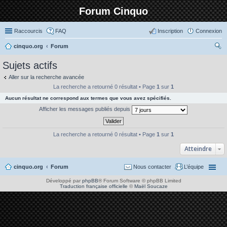
Forum Cinquo
Raccourcis
FAQ
Inscription
Connexion
cinquo.org
Forum
ec
Sujets actifs
her
Aller sur la recherche avancée
ch
La recherche a retourné 0 résultat • Page
1
sur
1
er
Aucun résultat ne correspond aux termes que vous avez spécifiés.
Afficher les messages publiés depuis
La recherche a retourné 0 résultat • Page
1
sur
1
Atteindre
cinquo.org
Forum
Nous contacter
L’équipe
Développé par
phpBB
® Forum Software © phpBB Limited
Traduction française officielle
©
Maël Soucaze