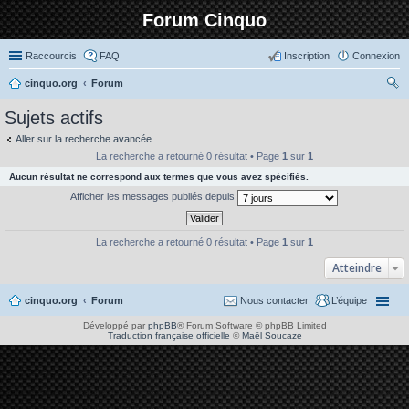
Forum Cinquo
Raccourcis
FAQ
Inscription
Connexion
cinquo.org
Forum
ec
Sujets actifs
her
Aller sur la recherche avancée
ch
La recherche a retourné 0 résultat • Page
1
sur
1
er
Aucun résultat ne correspond aux termes que vous avez spécifiés.
Afficher les messages publiés depuis
La recherche a retourné 0 résultat • Page
1
sur
1
Atteindre
cinquo.org
Forum
Nous contacter
L’équipe
Développé par
phpBB
® Forum Software © phpBB Limited
Traduction française officielle
©
Maël Soucaze