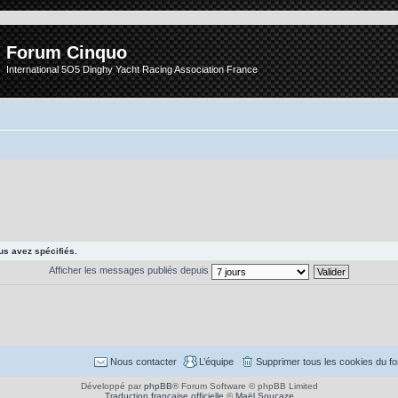
Forum Cinquo
International 5O5 Dinghy Yacht Racing Association France
s avez spécifiés.
Afficher les messages publiés depuis
Nous contacter
L’équipe
Supprimer tous les cookies du f
Développé par
phpBB
® Forum Software © phpBB Limited
Traduction française officielle
©
Maël Soucaze