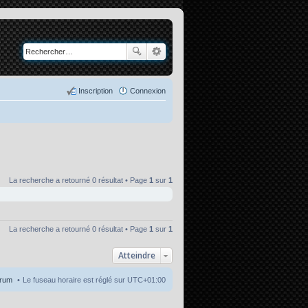
Inscription
Connexion
La recherche a retourné 0 résultat • Page
1
sur
1
La recherche a retourné 0 résultat • Page
1
sur
1
Atteindre
orum
Le fuseau horaire est réglé sur
UTC+01:00